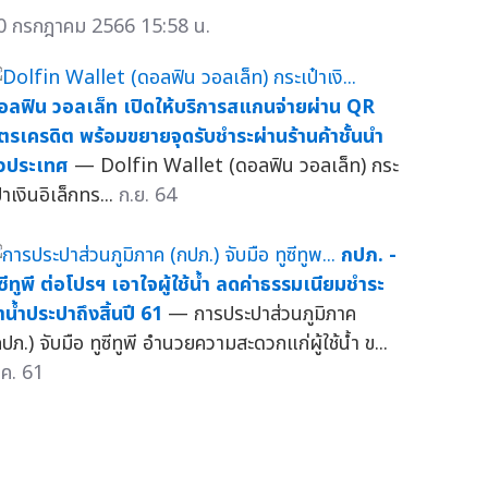
0 กรกฎาคม 2566 15:58 น.
อลฟิน วอลเล็ท เปิดให้บริการสแกนจ่ายผ่าน QR
ัตรเครดิต พร้อมขยายจุดรับชำระผ่านร้านค้าชั้นนำ
ั่วประเทศ
— Dolfin Wallet (ดอลฟิน วอลเล็ท) กระ
๋าเงินอิเล็กทร...
ก.ย. 64
กปภ. -
ูซีทูพี ต่อโปรฯ เอาใจผู้ใช้น้ำ ลดค่าธรรมเนียมชำระ
่าน้ำประปาถึงสิ้นปี 61
— การประปาส่วนภูมิภาค
ปภ.) จับมือ ทูซีทูพี อำนวยความสะดวกแก่ผู้ใช้น้ำ ข...
.ค. 61