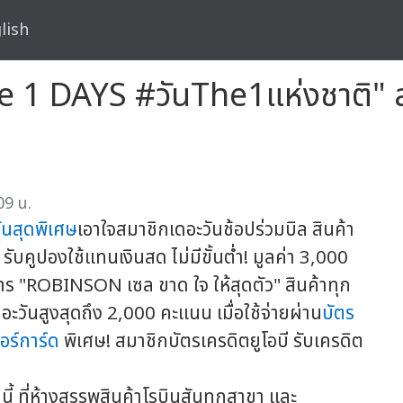
lish
 "The 1 DAYS #วันThe1แห่งชาติ" 
09 น.
่นสุดพิเศษ
เอาใจสมาชิกเดอะวันช้อปร่วมบิล สินค้า
ับคูปองใช้แทนเงินสด ไม่มีขั้นต่ำ! มูลค่า 3,000
าร "ROBINSON เซล ขาด ใจ ให้สุดตัว" สินค้าทุก
วันสูงสุดถึง 2,000 คะแนน เมื่อใช้จ่ายผ่าน
บัตร
อร์การ์ด
พิเศษ! สมาชิกบัตรเครดิตยูโอบี รับเครดิต
ี้ ที่ห้างสรรพสินค้าโรบินสันทุกสาขา และ