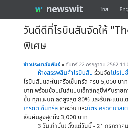
newswit
ไทย
Eng
วันดีดีที่โรบินสันจัดให้
พิเศษ
ข่าวประชาสัมพันธ์
»
จันทร์ 22 กรกฎาคม 2562 11:
ห้างสรรพสินค้าโรบินสัน
ร่วมจัด
โปรโมชั
โรบินสันและในเครือเซ็นทรัล ครบ 5,000 บาท ร
บาท พร้อมช้อปมันส์แบบเอ็กซ์คลูซีฟกับรายก
ชั้น ทุกแผนก ลดสูงสุด 80% และรับคะแนนเดอะ
เครดิตเซ็นทรัล
เดอะวัน และ
บัตรเครดิตมาสเต
เงินคืนสูงสุดถึง 3,000 บาท
3 วันเท่านั้น! ตั้งแต่วันนี้ - 21 กรกฎาคมน