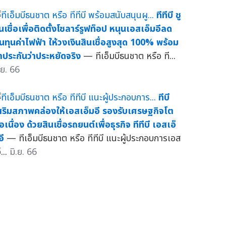
ทีทีบี ชู
ินเชื่อเพื่อติดตั้งโซลาร์รูฟท็อป หนุนเอสเอ็มอีลด
้นทุนค่าไฟฟ้า ให้วงเงินสินเชื่อสูงสุด 100% พร้อม
้ำประกันว่าประหยัดจริง
— ทีเอ็มบีธนชาต หรือ ที...
.ย. 66
ทีบี
สริมสภาพคล่องให้เอสเอ็มอี รองรับเศรษฐกิจโต
อเนื่อง ด้วยสินเชื่อรถยนต์เพื่อธุรกิจ ทีทีบี เอสเอ็
อี
— ทีเอ็มบีธนชาต หรือ ทีทีบี แนะผู้ประกอบการเอส
็...
มิ.ย. 66