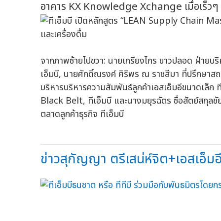
อาคาร KX Knowledge Xchange เมื่อเร็วๆ น
จากภาพซ้ายไปขวา: นายเกรียงไกร ขาวปลอด ฝ่ายบริหา
เอ็มบี, นายศักดิ์ณรงค์ ศิริพร ณ ราชสีมา ที่ปรึกษาส
บริหารบริหารความสัมพันธ์ลูกค้าเอสเอ็มอีขนาดเล็
Black Belt, ทีเอ็มบี และนางมยุรฉัตร ซื่อสัตย์สกุลช
ตลาดลูกค้าธุรกิจ ทีเอ็มบี
ข่าวสุกัญญา ตรีเสน่ห์จิต+เอสเอ็มอี