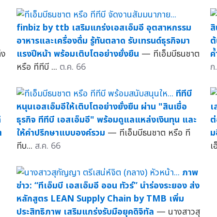
finbiz by ttb เสริมแกร่งเอสเอ็มอี อุตสาหกรรม
ส
อาหารและเครื่องดื่ม รู้ทันตลาด รับเทรนด์ธุรกิจมา
ต
็ง
แรงปีหน้า พร้อมเติบโตอย่างยั่งยืน
— ทีเอ็มบีธนชาต
ค
หรือ ทีทีบี ...
ต.ค. 66
ก
ทีทีบี
หนุนเอสเอ็มอีให้เติบโตอย่างยั่งยืน ผ่าน "สินเชื่อ
เ
ี
ธุรกิจ ทีทีบี เอสเอ็มอี" พร้อมดูแลแหล่งเงินทุน และ
ต่
ต
ให้คำปรึกษาแบบองค์รวม
— ทีเอ็มบีธนชาต หรือ ที
ม
ทีบ...
ส.ค. 66
เอ
ภาพ
ข่าว: “ทีเอ็มบี เอสเอ็มอี ออน ทัวร์” นำร่องระยอง ส่ง
หลักสูตร LEAN Supply Chain by TMB เพิ่ม
ประสิทธิภาพ เสริมแกร่งรับมือยุคดิจิทัล
— นางสาวสุ