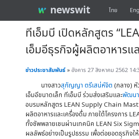
newswit
ไทย
Eng
ทีเอ็มบี เปิดหลักสูตร “L
เอ็มอีธุรกิจผู้ผลิตอาหารและ
ข่าวประชาสัมพันธ์
»
อังคาร 27 สิงหาคม 2562 14:
นางสาว
สุกัญญา ตรีเสน่ห์จิต
(กลาง) หัว
เอ็มอีขนาดเล็ก ทีเอ็มบี ร่วมส่งเสริมและ
พัฒนา
อบรมหลักสูตร LEAN Supply Chain Masterร
ผลิตอาหารและเครื่องดื่ม ภายใต้โครงการ L
ทั้งซัพพลายเชนผ่านเทคนิค LEAN Six Sigma มุ
ผลลัพธ์อย่างเป็นรูปธรรม เพื่อต่อยอดธุรกิจให