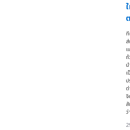
ใ
ท
ส
แ
ถ
น
เ
ป
ต
จ
สั
ว
2