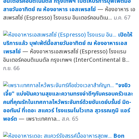
อินเตอร์คอนติเนนตัล กรุงเทพฯ เปิดให้บริการบุฟเฟ่ต์มื้อ
สายวันอาทิตย์ ณ ห้องอาหาร เอสเพรสโซ่
— ห้องอาหาร เอ
สเพรสโซ่ (Espresso) โรงแรม อินเตอร์คอนติเน...
ม.ค. 67
เปิดให้
บริการแล้ว บุฟเฟ่ต์มื้อสายวันอาทิตย์ ณ ห้องอาหารเอส
เพรสโซ่
— ห้องอาหารเอสเพรสโซ่ (Espresso) โรงแรม
อินเตอร์คอนติเนนตัล กรุงเทพฯ (InterContinental B...
ก.ย. 66
"จงชิว
เจี๋ย" แบ่งปันความสุขและความทรงจำดีๆกับครอบครัวและ
คนที่คุณรักในเทศกาลไหว้พระจันทร์ด้วยซันเดย์บรั้นช์ มิด-
ออทัมน์ ที่เดอะ สแควร์ โรงแรมโนโวเทล สุวรรณภูมิ แอร์
พอร์ต
— เพราะเทศกาล...
ส.ค. 65
Bon