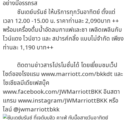
อย่างมีอรรถรส
ซันเดย์บรันช์ ให้บริการทุกวันอาทิตย์ ตั้งแต่
เวลา 12.00 -15.00 น. ราคาท่านละ 2,090บาท ++
พร้อมเครื่องดื่มน้ำอัดลมกาแฟและชา เพลิดเพลินกับ
ไวน์แดง ไวน์ขาว และ สปารค์กลิ้ง แบบไม่จำกัด เพียง
ท่านละ 1,190 บาท++
ติดตามข่าวสารโปรโมชั่นได้ โดยเยี่ยมชมเว็ป
ไซต์ของโรงแรม www.marriott.com/bkkdt และ
โซเชียลมีเดียเฟสบุ๊ค
www.facebook.com/JWMarriottBKK อินสตา
แกรม www.instagram/JWMarriottBKK หรือ
ไลน์ @jwmarriottbkk