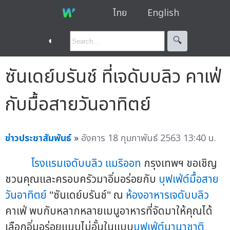
ไทย
English
◐
🔍︎
ซันเดย์บรันช์ ที่เจดับบลิว คาเฟ่
กับมื้อสายวันอาทิตย์
ข่าวประชาสัมพันธ์
»
อังคาร 18 กุมภาพันธ์ 2563 13:40 น.
โรงแรมเจดับบลิว แมริออท
กรุงเทพฯ ขอเชิญ
ชวนคุณและครอบครัวมาอิ่มอร่อยกับ
บุฟเฟ่ต์มื้อสาย
วันอาทิตย์
"ซันเดย์บรันช์" ณ
ห้องอาหารเจดับบลิว
คาเฟ่ พบกับหลากหลายเมนูอาหารที่จัดมาให้คุณได้
เลือกอิ่มอร่อยแบบไม่อั้นในแบบ
บุฟเฟ่ต์นานาชาติ