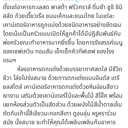
ตั้งแต่อาหารทะเลสด พาสต้า ฟรัวกราส์ ติ่มซำ ซูชิ ซิมิ
สลัด ก๋วยเตี๊ยวเรือ ขนมเค้กและขนมไทย ในแต่ละ
เคาน์เตอร์อาหารถูกแบ่งด้วยชนิดอาหารอย่างชัดเจน
โดยเน้นเป็นครัวแบบเปิดให้ลูกค้าได้มีปฏิสัมพันธ์กับ
พ่อครัวขณะทำอาหารมากยิ่งขึ้น โดยการรังสรรค์เมนู
ของเชฟเควิน ทอมสัน เอ็กเซ็กคิวทีฟเชฟ ของโรง
แรมฯ
ห้องอาหารตกแต่งด้วยบรรยากาศสดใส มีชีวิต
ชีวา โล่งโปร่งสบาย ด้วยการตกแต่งแบบอินดัส เตรี
ยลสไตล์ เคาน์เตอร์อาหารตกแต่งด้วยหินอ่อนสีขาว
เงางาม เสริมด้วยเคาน์เตอร์ไม้และพื้นไม้ สีโอ๊ค พร้อม
แยกห้องส่วนตัวเป็นสัดส่วน ด้วยผนังไม้สีน้ำตาลเข้ม
ตัดกับเก้าอี้สีเขียวมะกอกสีเทา ดูอบอุ่น หรูหราร่วม
สมัย นั่งสบาย จะทำให้คุณได้เพลินเพลินกับอาหาร