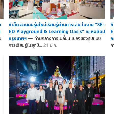
ซีเอ็ด ชวนคนรุ่นใหม่เรียนรู้ผ่านการเล่น ในงาน "SE-
ซ
า
ED Playground & Learning Oasis" ณ หอศิลป
E
น
กรุงเทพฯ
— ท่ามกลางการเปลี่ยนแปลงของรูปแบบ
ก
น
การเรียนรู้ในยุคปั...
21 ม.ค.
กา