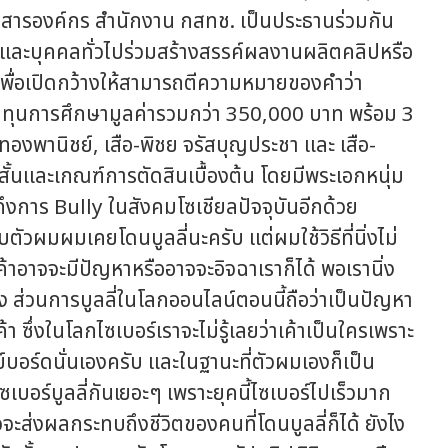
่อสารองค์กร สำนักงาน กสทช. เป็นประธานร่วมกัน
ละบุคคลทั่วไปร่วมสร้างสรรค์ผลงานผลิตคลิปหรือ
พื่อเปิดกว้างให้สามารถตีความหมายของคำว่า
ินทุนการศึกษามูลค่ารวมกว่า 350,000 บาท พร้อม 3
อทองพานิชย์, เสือ-พิชย จรัสบุญประชา และ เสือ-
สั้นและเกณฑ์การตัดสินเบื้องต้น โดยมีพระเอกหนุ่ม
ึงการ Bully ในสังคมโซเชียลปัจจุบันอีกด้วย
มผมเคยโดนบูลลี่นะครับ แต่ผมใช้วิธีที่นิ่งไม่
เค้าอาจจะมีปัญหาหรืออาจจะอิจฉาเราก็ได้ พอเรานิ่ง
เอง ส่วนการบูลลี่ในโลกออนไลน์ตอนนี้ถือว่าเป็นปัญหา
เค้า ซึ่งในโลกไซเบอร์เราจะไม่รู้เลยว่าเค้าเป็นใครเพราะ
คีย์บอร์ดนั่นเองครับ และในฐานะที่ตัวผมเองก็เป็น
บอร์บูลลี่กันเยอะๆ เพราะยุคนี้ไซเบอร์ไปเร็วมาก
จะส่งผลกระทบถึงชีวิตของคนที่โดนบูลลี่ก็ได้ ยังไง