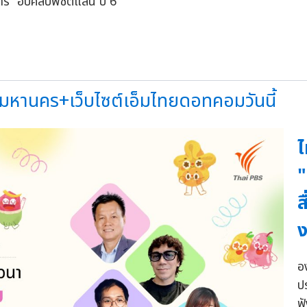
มหานคร+เว็บไซต์เอ็มไทยดอทคอมวันนี้
ไ
"
ส
อ
ป
ฟ