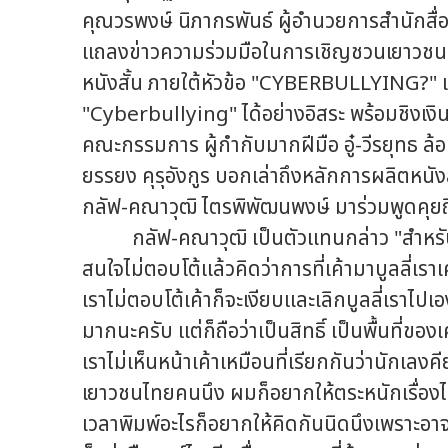
คุณวรพงษ์ นิภากรพันธ์ ผู้อำนวยการสำนักสื
แถลงข่าวความร่วมมือในการเชิญชวนเยาวชนแ
หนังสั้น ภายใต้หัวข้อ "CYBERBULLYING?" เ
"Cyberbullying" ได้อย่างอิสระ พร้อมชิงเง
คณะกรรมการ ผู้กำกับมากฝีมือ อู๋-วีรยุทธ ล้
ยรรยง คุรุอังกูร บอกเล่าถึงหลักการผลิตหนัง
กลัฟ-คณาวุฒิ ไตรพิพัฒนพงษ์ มาร่วมพูดคุยถ
กลัฟ-คณาวุฒิ เป็นตัวแทนกล่าว "สำหรับตัวผ
สนใจไม่ตอบโต้แล้วคิดว่าการที่เค้ามาบูลลี่เรา
เราไม่ตอบโต้เค้าก็จะเงียบและเลิกบูลลี่เราไป
มากนะครับ แต่ก็ถือว่าเป็นสิทธิ์ เป็นพื้นที่ของ
เราไม่เห็นหน้าเค้าเหมือนที่เรียกกันว่านักเลง
เยาวชนไทยคนนึง ผมก็อยากให้ตระหนักเรื่องไซเ
เวลาพิมพ์อะไรก็อยากให้คิดกันนิดนึงเพราะอาจ