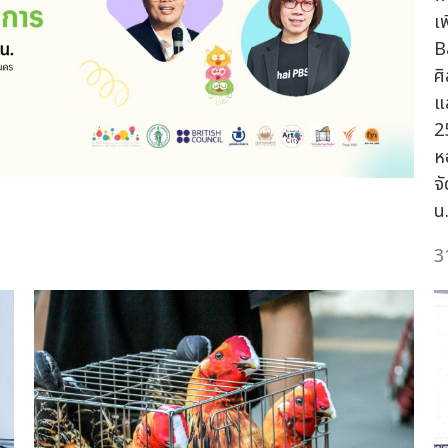
เ
B
ศิ
แ
2
ห
จ
น
3