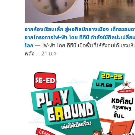
จากห้องเรียนเล็ก สู่หอศิลป์กลางเมือง เด็กธรรมด
จากโครงการไฟ-ฟ้า โดย ทีทีบี กำลังใช้ศิลปะเปลี่ย
โลก
— ไฟ-ฟ้า โดย ทีทีบี เปิดพื้นที่ให้สังคมได้มองเห็
พลัง ...
21 ม.ค.