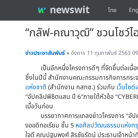
newswit
ไทย
Eng
“กลัฟ-คณาวุฒิ” ชวนโชว์ไ
ข่าวประชาสัมพันธ์
»
อังคาร 11 กุมภาพันธ์ 2563 09
เป็นอีกหนึ่งโครงการดีๆ ที่จัดขึ้นต่อเนื่อง
ซึ่งในปีนี้ สำนักงานคณะกรรมการกิจการกระจ
แห่งชาติ
(สำนักงาน กสทช.) ร่วมกับ
เว็บไซต
"อัปคลิปพิชิตแสน ปี 6"ภายใต้หัวข้อ "CYB
เมื่อวันก่อน
บรรยากาศการแถลงข่าวโครงการ "อัปคลิปพิ
งออดิทอเรียม ชั้น 5
หอศิลปวัฒนธรรมแห่งก
ใจดี คุณปฐมพงศ์ สิรชัยรัตน์ ประธานเจ้าหน้า