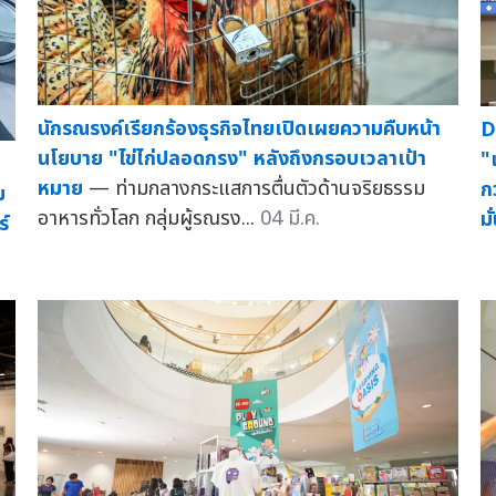
นักรณรงค์เรียกร้องธุรกิจไทยเปิดเผยความคืบหน้า
D
นโยบาย "ไข่ไก่ปลอดกรง" หลังถึงกรอบเวลาเป้า
"
หมาย
— ท่ามกลางกระแสการตื่นตัวด้านจริยธรรม
ก
ม
อาหารทั่วโลก กลุ่มผู้รณรง...
04 มี.ค.
ม
์