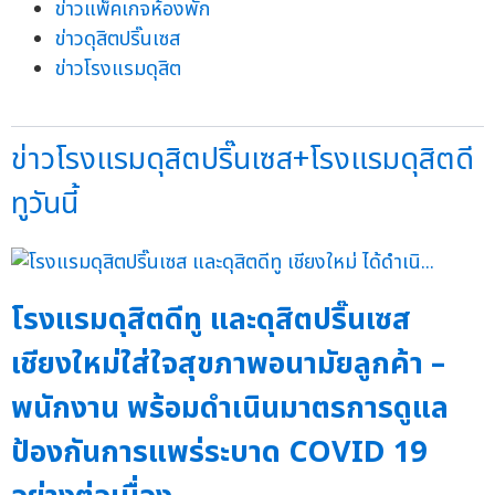
ข่าวแพ็คเกจห้องพัก
ข่าวดุสิตปริ๊นเซส
ข่าวโรงแรมดุสิต
ข่าวโรงแรมดุสิตปริ๊นเซส+โรงแรมดุสิตดี
ทูวันนี้
โรงแรมดุสิตดีทู และดุสิตปริ๊นเซส
เชียงใหม่ใส่ใจสุขภาพอนามัยลูกค้า –
พนักงาน พร้อมดำเนินมาตรการดูแล
ป้องกันการแพร่ระบาด COVID 19