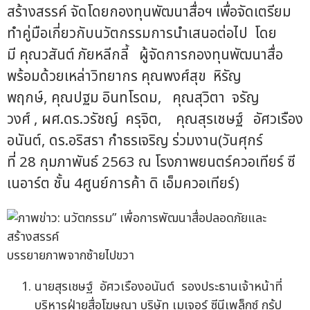
สร้างสรรค์ จัดโดยกองทุนพัฒนาสื่อฯ เพื่อจัดเตรียม
ทำคู่มือเกี่ยวกับนวัตกรรมการนำเสนอต่อไป โดย
มี คุณวสันต์ ภัยหลีกลี้ ผู้จัดการกองทุนพัฒนาสื่อ
พร้อมด้วยเหล่าวิทยากร คุณพงศ์สุข หิรัญ
พฤกษ์, คุณปฐม อินทโรดม, คุณสุวิตา จรัญ
วงศ์ , ผศ.ดร.วรัชญ์ ครุจิต, คุณสุรเชษฐ์ อัศวเรือง
อนันต์, ดร.อริสรา กำธรเจริญ ร่วมงาน(วันศุกร์
ที่ 28 กุมภาพันธ์ 2563 ณ โรงภาพยนตร์ควอเทียร์ ซี
เนอาร์ต ชั้น 4ศูนย์การค้า ดิ เอ็มควอเทียร์)
บรรยายภาพจากซ้ายไปขวา
นายสุรเชษฐ์ อัศวเรืองอนันต์ รองประธานเจ้าหน้าที่
บริหารฝ่ายสื่อโฆษณา บริษัท เมเจอร์ ซีนีเพล็กซ์ กรุ้ป