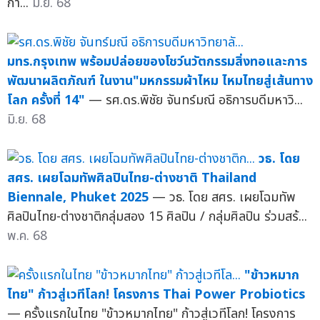
กา...
มิ.ย. 68
มทร.กรุงเทพ พร้อมปล่อยของโชว์นวัตกรรมสิ่งทอและการ
พัฒนาผลิตภัณฑ์ ในงาน"มหกรรมผ้าไหม ไหมไทยสู่เส้นทาง
โลก ครั้งที่ 14"
— รศ.ดร.พิชัย จันทร์มณี อธิการบดีมหาวิ...
มิ.ย. 68
วธ. โดย
สศร. เผยโฉมทัพศิลปินไทย-ต่างชาติ Thailand
Biennale, Phuket 2025
— วธ. โดย สศร. เผยโฉมทัพ
ศิลปินไทย-ต่างชาติกลุ่มสอง 15 ศิลปิน / กลุ่มศิลปิน ร่วมสร้...
พ.ค. 68
"ข้าวหมาก
ไทย" ก้าวสู่เวทีโลก! โครงการ Thai Power Probiotics
— ครั้งแรกในไทย "ข้าวหมากไทย" ก้าวสู่เวทีโลก! โครงการ