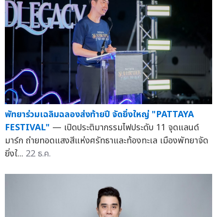
พัทยาร่วมเฉลิมฉลองส่งท้ายปี จัดยิ่งใหญ่ "PATTAYA
FESTIVAL"
— เปิดประติมากรรมไฟประดับ 11 จุดแลนด์
มาร์ก ถ่ายทอดแสงสีแห่งศรัทธาและท้องทะเล เมืองพัทยาจัด
ยิ่งใ...
22 ธ.ค.