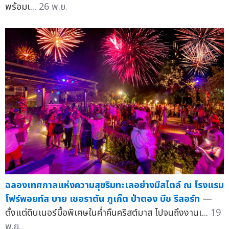
พร้อมเ...
26 พ.ย.
ฉลองเทศกาลแห่งความสุขริมทะเลอย่างมีสไตล์ ณ โรงแรม
โฟร์พอยท์ส บาย เชอราตัน ภูเก็ต ป่าตอง บีช รีสอร์ท
—
ตั้งแต่ดินเนอร์มื้อพิเศษในค่ำคืนคริสต์มาส ไปจนถึงงานเ...
19
พ.ย.