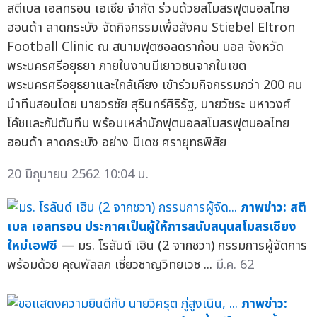
สตีเบล เอลทรอน เอเซีย จำกัด ร่วมด้วยสโมสรฟุตบอลไทย
ฮอนด้า ลาดกระบัง จัดกิจกรรมเพื่อสังคม Stiebel Eltron
Football Clinic ณ สนามฟุตซอลดราก้อน บอล จังหวัด
พระนครศรีอยุธยา ภายในงานมีเยาวชนจากในเขต
พระนครศรีอยุธยาและใกล้เคียง เข้าร่วมกิจกรรมกว่า 200 คน
นำทีมสอนโดย นายวรชัย สุรินทร์ศิริรัฐ, นายวัชระ มหาวงศ์
โค้ชและกัปตันทีม พร้อมเหล่านักฟุตบอลสโมสรฟุตบอลไทย
ฮอนด้า ลาดกระบัง อย่าง มีเดช ศรายุทธพิสัย
20 มิถุนายน 2562 10:04 น.
ภาพข่าว: สตี
เบล เอลทรอน ประกาศเป็นผู้ให้การสนับสนุนสโมสรเชียง
ใหม่เอฟซี
— มร. โรลันด์ เฮิน (2 จากชวา) กรรมการผู้จัดการ
พร้อมด้วย คุณพัลลภ เชี่ยวชาญวิทยเวช ...
มี.ค. 62
ภาพข่าว: