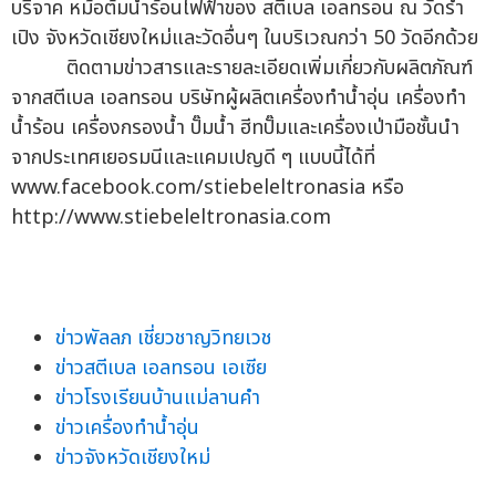
บริจาค หม้อต้มน้ำร้อนไฟฟ้าของ สตีเบล เอลทรอน ณ วัดร่ำ
เปิง จังหวัดเชียงใหม่และวัดอื่นๆ ในบริเวณกว่า 50 วัดอีกด้วย
ติดตามข่าวสารและรายละเอียดเพิ่มเกี่ยวกับผลิตภัณฑ์
จากสตีเบล เอลทรอน บริษัทผู้ผลิตเครื่องทำน้ำอุ่น เครื่องทำ
น้ำร้อน เครื่องกรองน้ำ ปั๊มน้ำ ฮีทปั๊มและเครื่องเป่ามือชั้นนำ
จากประเทศเยอรมนีและแคมเปญดี ๆ แบบนี้ได้ที่
www.facebook.com/stiebeleltronasia หรือ
http://www.stiebeleltronasia.com
ข่าวพัลลภ เชี่ยวชาญวิทยเวช
ข่าวสตีเบล เอลทรอน เอเซีย
ข่าวโรงเรียนบ้านแม่ลานคำ
ข่าวเครื่องทำน้ำอุ่น
ข่าวจังหวัดเชียงใหม่