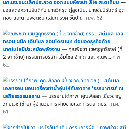
นศ.มข.ชนะเลิศประกวด ออกแบบห้องน้ำ ลีโอ สเตเดี้ยม
—
ขอแสดงความยินดีกับ นายวิศรุต ภู่สูงเนิน, นายชัยนิรันดร์ อุต
ทอง และนายพิชิตชัย แสนณรงค์ ชั้นปีท...
ก.พ. 62
สตีเบล เอล
ทรอน ผนึก เอ็มโซล ลอนโดรแมท ต่อยอดธุรกิจด้วย
เทคโนโลยีประหยัดพลังงาน
— คุณพิชชา เชษฐฤทธิรงค์ (ที่
2 จากซ้าย) กรรมการบริษัท เอ็มโซล จำกัด และ คุณพ...
ก.พ.
62
สตีเบล
เอลทรอน มอบเครื่องทำน้ำอุ่นให้กับอาคาร 'ธรรมาศรม’ ณ
เสถียรธรรมสถาน
— บรรยายใต้ภาพ: คุณพัลลภ เชี่ยวชาญ
วิทยเวช (ซ้าย) ผู้อำนวยการฝ่ายขายและการตลาดบริ...
ก.ค.
61
ภาพข่าว: สตี