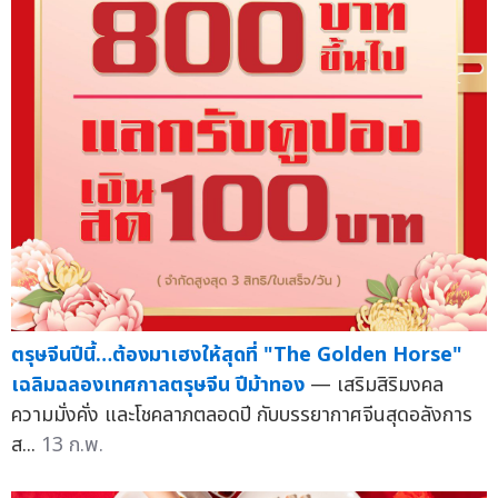
ตรุษจีนปีนี้…ต้องมาเฮงให้สุดที่ "The Golden Horse"
เฉลิมฉลองเทศกาลตรุษจีน ปีม้าทอง
— เสริมสิริมงคล
ความมั่งคั่ง และโชคลาภตลอดปี กับบรรยากาศจีนสุดอลังการ
ส...
13 ก.พ.