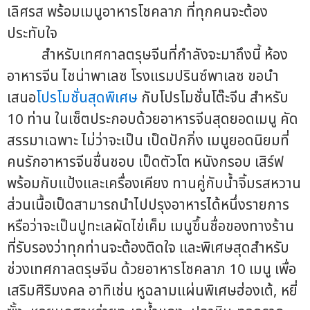
เลิศรส พร้อมเมนูอาหารโชคลาภ ที่ทุกคนจะต้อง
ประทับใจ
สำหรับเทศกาลตรุษจีนที่กำลังจะมาถึงนี้ ห้อง
อาหารจีน ไชน่าพาเลซ โรงแรมปรินซ์พาเลซ ขอนำ
เสนอ
โปรโมชั่นสุดพิเศษ
กับโปรโมชั่นโต๊ะจีน สำหรับ
10 ท่าน ในเซ็ตประกอบด้วยอาหารจีนสุดยอดเมนู คัด
สรรมาเฉพาะ ไม่ว่าจะเป็น เป็ดปักกิ่ง เมนูยอดนิยมที่
คนรักอาหารจีนชื่นชอบ เป็ดตัวโต หนังกรอบ เสิร์ฟ
พร้อมกับแป้งและเครื่องเคียง ทานคู่กับน้ำจิ้มรสหวาน
ส่วนเนื้อเป็ดสามารถนำไปปรุงอาหารได้หนึ่งรายการ
หรือว่าจะเป็นปูทะเลผัดไข่เค็ม เมนูขึ้นชื่อของทางร้าน
ที่รับรองว่าทุกท่านจะต้องติดใจ และพิเศษสุดสำหรับ
ช่วงเทศกาลตรุษจีน ด้วยอาหารโชคลาภ 10 เมนู เพื่อ
เสริมศิริมงคล อาทิเช่น หูฉลามแผ่นพิเศษฮ่องเต้, หยี่