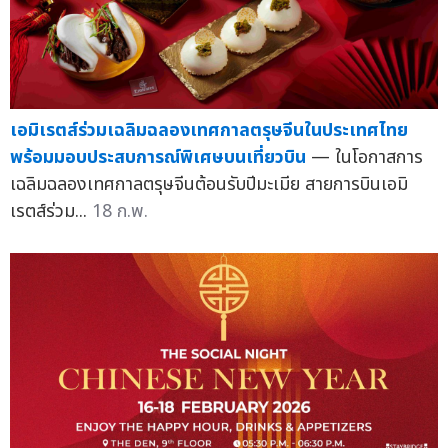
เอมิเรตส์ร่วมเฉลิมฉลองเทศกาลตรุษจีนในประเทศไทย
พร้อมมอบประสบการณ์พิเศษบนเที่ยวบิน
— ในโอกาสการ
เฉลิมฉลองเทศกาลตรุษจีนต้อนรับปีมะเมีย สายการบินเอมิ
เรตส์ร่วม...
18 ก.พ.