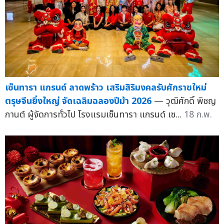
เซ็นทารา แกรนด์ ลาดพร้าว เสริมสิริมงคลรับศักราชใหม่
ตรุษจีนยิ่งใหญ่ จัดเฉลิมฉลองปีม้า 2026
— วุฒิศักดิ์ พิชญ
กานต์ ผู้จัดการทั่วไป โรงแรมเซ็นทารา แกรนด์ เซ...
18 ก.พ.