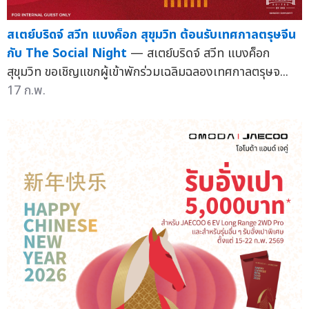
สเตย์บริดจ์ สวีท แบงค็อก สุขุมวิท ต้อนรับเทศกาลตรุษจีน
กับ The Social Night
— สเตย์บริดจ์ สวีท แบงค็อก
สุขุมวิท ขอเชิญแขกผู้เข้าพักร่วมเฉลิมฉลองเทศกาลตรุษจ...
17 ก.พ.