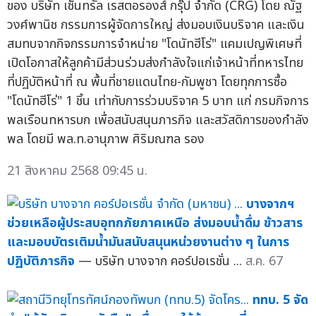
ของ บริษัท เซ็นทรัล เรสตอรองส์ กรุ๊ป จำกัด (CRG) โดย ณัฐ
วงศ์พานิช กรรมการผู้จัดการใหญ่ ส่งมอบเงินบริจาค และเงิน
สมทบจากกิจกรรมการจำหน่าย "โดนัทฮีโร่" แคมเปญพิเศษที่
เปิดโอกาสให้ลูกค้ามีส่วนร่วมส่งกำลังใจแก่เจ้าหน้าที่ทหารไทย
ที่ปฏิบัติหน้าที่ ณ พื้นที่ชายแดนไทย-กัมพูชา โดยทุกการซื้อ
"โดนัทฮีโร่" 1 ชิ้น เท่ากับการร่วมบริจาค 5 บาท แก่ กรมกิจการ
พลเรือนทหารบก เพื่อสนับสนุนภารกิจ และสวัสดิการของกำลัง
พล โดยมี พล.ท.อานุภาพ ศิริมณฑล รอง
21 สิงหาคม 2568 09:45 น.
บางจากฯ
ช่วยเหลือผู้ประสบอุทกภัยภาคเหนือ ส่งมอบน้ำดื่ม ข้าวสาร
และมอบบัตรเติมน้ำมันสนับสนุนหน่วยงานต่าง ๆ ในการ
ปฏิบัติภารกิจ
— บริษัท บางจาก คอร์ปอเรชั่น ...
ส.ค. 67
ททบ. 5 จัด