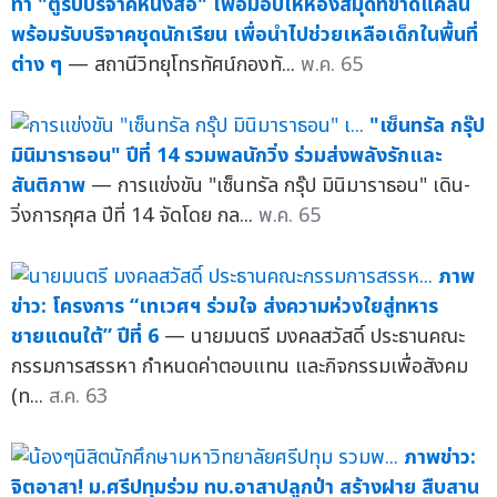
ทำ "ตู้รับบริจาคหนังสือ" เพื่อมอบให้ห้องสมุดที่ขาดแคลน
พร้อมรับบริจาคชุดนักเรียน เพื่อนำไปช่วยเหลือเด็กในพื้นที่
ต่าง ๆ
— สถานีวิทยุโทรทัศน์กองทั...
พ.ค. 65
"เซ็นทรัล กรุ๊ป
มินิมาราธอน" ปีที่ 14 รวมพลนักวิ่ง ร่วมส่งพลังรักและ
สันติภาพ
— การแข่งขัน "เซ็นทรัล กรุ๊ป มินิมาราธอน" เดิน-
วิ่งการกุศล ปีที่ 14 จัดโดย กล...
พ.ค. 65
ภาพ
ข่าว: โครงการ “เทเวศฯ ร่วมใจ ส่งความห่วงใยสู่ทหาร
ชายแดนใต้” ปีที่ 6
— นายมนตรี มงคลสวัสดิ์ ประธานคณะ
กรรมการสรรหา กำหนดค่าตอบแทน และกิจกรรมเพื่อสังคม
(ท...
ส.ค. 63
ภาพข่าว:
จิตอาสา! ม.ศรีปทุมร่วม ทบ.อาสาปลูกป่า สร้างฝาย สืบสาน