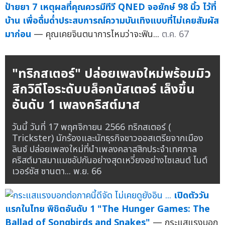
ป้ายยา 7 เหตุผลที่คุณควรมีทีวี QNED จอยักษ์ 98 นิ้ว ไว้ที่
บ้าน เพื่อดื่มด่ำประสบการณ์ความบันเทิงแบบที่ไม่เคยสัมผัส
มาก่อน
— คุณเคยจินตนาการไหมว่าจะฟิน...
ต.ค. 67
"ทริกสเตอร์" ปล่อยเพลงใหม่พร้อมมิว
สิกวิดีโอระดับบล็อกบัสเตอร์ เล็งขึ้น
อันดับ 1 เพลงคริสต์มาส
วันนี้ วันที่ 17 พฤศจิกายน 2566 ทริกสเตอร์ (
Trickster) นักร้องและนักธุรกิจชาวออสเตรียจากเมือง
ลินซ์ ปล่อยเพลงใหม่ที่นำเพลงคลาสสิกประจำเทศกาล
คริสต์มาสมาแมชอัปกันอย่างสุดเหวี่ยงอย่างไซเลนต์ ไนต์
เวอร์ซัส ซานตา...
พ.ย. 66
เปิดตัววัน
แรกในไทย พิชิตอันดับ 1 "The Hunger Games: The
Ballad of Songbirds and Snakes"
— กระแสแรงบอก