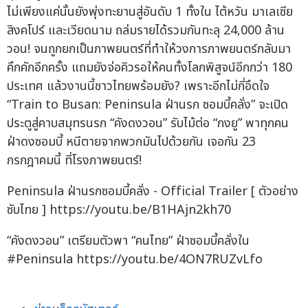
ไม่เพียงแค่นั้นยังพุ่งทะยานสู่อันดับ 1 ทั้งใน ไต้หวัน มาเลเซีย
สิงคโปร์ และเวียดนาม ถล่มรายได้รวมกันทะลุ 24,000 ล้าน
วอน! จนถูกยกเป็นภาพยนตร์ที่ทำให้วงการภาพยนตร์กลับมา
คึกคักอีกครั้ง แถมยังจ่อคิวรอให้คนทั้งโลกพิสูจน์อีกกว่า 180
ประเทศ แล้วงานนี้ชาวไทยพร้อมยัง? เพราะอีกไม่กี่อึดใจ
“Train to Busan: Peninsula ฝ่านรก ซอมบี้คลั่ง” จะเปิด
ประตูสู่คาบสมุทรนรก “คังดงวอน” รับไม้ต่อ “กงยู” พาทุกคน
ฝ่าดงซอมบี้ หนีตายจากพวกมันไปด้วยกัน เจอกัน 23
กรกฎาคมนี้ ที่โรงภาพยนตร์!
Peninsula ฝ่านรกซอมบี้คลั่ง - Official Trailer [ ตัวอย่าง
ซับไทย ] https://youtu.be/B1HAjn2kh70
“คังดงวอน” เตรียมตัวพา “คนไทย” ฝ่าซอมบี้คลั่งใน
#Peninsula https://youtu.be/4ON7RUZvLfo