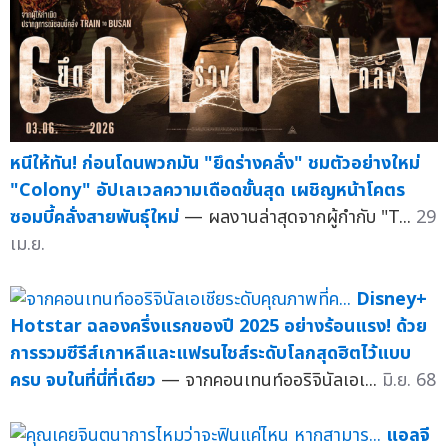
หนีให้ทัน! ก่อนโดนพวกมัน "ยึดร่างคลั่ง" ชมตัวอย่างใหม่
"Colony" อัปเลเวลความเดือดขั้นสุด เผชิญหน้าโคตร
ซอมบี้คลั่งสายพันธุ์ใหม่
— ผลงานล่าสุดจากผู้กำกับ "T...
29
เม.ย.
Disney+
Hotstar ฉลองครึ่งแรกของปี 2025 อย่างร้อนแรง! ด้วย
การรวมซีรีส์เกาหลีและแฟรนไชส์ระดับโลกสุดฮิตไว้แบบ
ครบ จบในที่นี่ที่เดียว
— จากคอนเทนท์ออริจินัลเอเ...
มิ.ย. 68
แอลจี