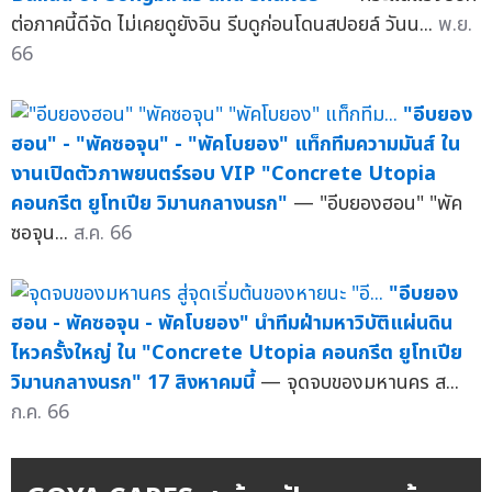
ต่อภาคนี้ดีจัด ไม่เคยดูยังอิน รีบดูก่อนโดนสปอยล์ วันน...
พ.ย.
66
"อีบยอง
ฮอน" - "พัคซอจุน" - "พัคโบยอง" แท็กทีมความมันส์ ใน
งานเปิดตัวภาพยนตร์รอบ VIP "Concrete Utopia
คอนกรีต ยูโทเปีย วิมานกลางนรก"
— "อีบยองฮอน" "พัค
ซอจุน...
ส.ค. 66
"อีบยอง
ฮอน - พัคซอจุน - พัคโบยอง" นำทีมฝ่ามหาวิบัติแผ่นดิน
ไหวครั้งใหญ่ ใน "Concrete Utopia คอนกรีต ยูโทเปีย
วิมานกลางนรก" 17 สิงหาคมนี้
— จุดจบของมหานคร ส...
ก.ค. 66