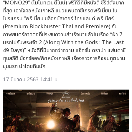
“MONO29” (โมโนทเวนตี้ไนน์) ฟรีทีวีที่มีหนังดี ซีรีส์ดังมาก
ที่สุด เอาใจคอหนังเกาหลี แนวแฟนตาซีเกรดพรีเมี่ยม ใน
โปรแกรม “พรีเมี่ยม บล็อกบัสเตอร์ ไทยแลนด์ พรีเมียร์
(Premium Blockbuster Thailand Premiere) กับ
ภาพยนตร์ภาคต่อที่ประสบความสำเร็จมาแล้วในเรื่อง “ฝ่า 7
นรกไปกับพระเจ้า 2 (Along With the Gods : The Last
49 Days)” หนังดีที่มีมากกว่าความ แอ็คชั่น ดราม่า แฟนตาซี
ทุบสถิติ บ็อกซ์ออฟฟิศหนังเกาหลี เรื่องราวภารกิจยมฑูตผ่าน
ขุมนรก นำโดยทีมนัก
17 มีนาคม 2563 14:41 น.