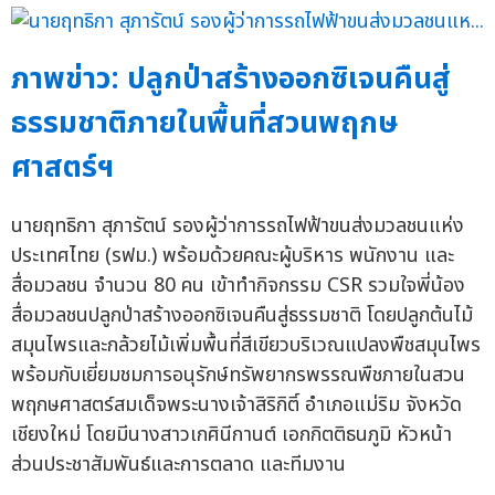
ภาพข่าว: ปลูกป่าสร้างออกซิเจนคืนสู่
ธรรมชาติภายในพื้นที่สวนพฤกษ
ศาสตร์ฯ
นายฤทธิกา สุภารัตน์ รองผู้ว่าการรถไฟฟ้าขนส่งมวลชนแห่ง
ประเทศไทย (รฟม.) พร้อมด้วยคณะผู้บริหาร พนักงาน และ
สื่อมวลชน จำนวน 80 คน เข้าทำกิจกรรม CSR รวมใจพี่น้อง
สื่อมวลชนปลูกป่าสร้างออกซิเจนคืนสู่ธรรมชาติ โดยปลูกต้นไม้
สมุนไพรและกล้วยไม้เพิ่มพื้นที่สีเขียวบริเวณแปลงพืชสมุนไพร
พร้อมกับเยี่ยมชมการอนุรักษ์ทรัพยากรพรรณพืชภายในสวน
พฤกษศาสตร์สมเด็จพระนางเจ้าสิริกิติ์ อำเภอแม่ริม จังหวัด
เชียงใหม่ โดยมีนางสาวเกศินีกานต์ เอกกิตติธนภูมิ หัวหน้า
ส่วนประชาสัมพันธ์และการตลาด และทีมงาน