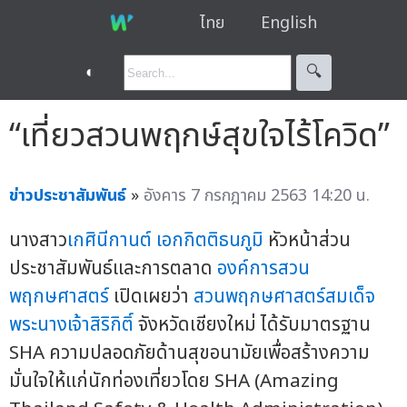
ไทย
English
◐
🔍︎
“เที่ยวสวนพฤกษ์สุขใจไร้โควิด”
ข่าวประชาสัมพันธ์
»
อังคาร 7 กรกฎาคม 2563 14:20 น.
นางสาว
เกศินีกานต์ เอกกิตติธนภูมิ
หัวหน้าส่วน
ประชาสัมพันธ์และการตลาด
องค์การสวน
พฤกษศาสตร์
เปิดเผยว่า
สวนพฤกษศาสตร์สมเด็จ
พระนางเจ้าสิริกิติ์
จังหวัดเชียงใหม่ ได้รับมาตรฐาน
SHA ความปลอดภัยด้านสุขอนามัยเพื่อสร้างความ
มั่นใจให้แก่นักท่องเที่ยวโดย SHA (Amazing