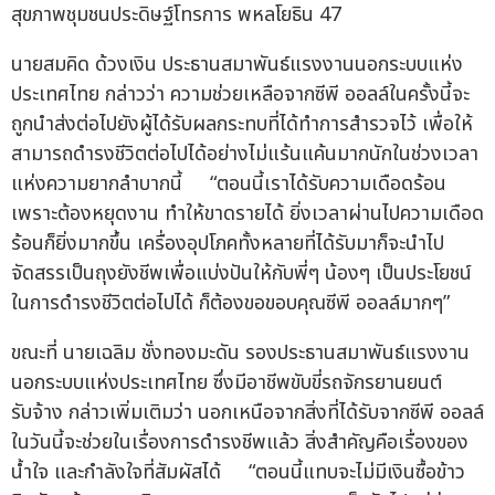
สุขภาพชุมชนประดิษฐ์โทรการ พหลโยธิน 47
นายสมคิด ด้วงเงิน ประธานสมาพันธ์แรงงานนอกระบบแห่ง
ประเทศไทย กล่าวว่า ความช่วยเหลือจากซีพี ออลล์ในครั้งนี้จะ
ถูกนำส่งต่อไปยังผู้ได้รับผลกระทบที่ได้ทำการสำรวจไว้ เพื่อให้
สามารถดำรงชีวิตต่อไปได้อย่างไม่แร้นแค้นมากนักในช่วงเวลา
แห่งความยากลำบากนี้ “ตอนนี้เราได้รับความเดือดร้อน
เพราะต้องหยุดงาน ทำให้ขาดรายได้ ยิ่งเวลาผ่านไปความเดือด
ร้อนก็ยิ่งมากขึ้น เครื่องอุปโภคทั้งหลายที่ได้รับมาก็จะนำไป
จัดสรรเป็นถุงยังชีพเพื่อแบ่งปันให้กับพี่ๆ น้องๆ เป็นประโยชน์
ในการดำรงชีวิตต่อไปได้ ก็ต้องขอขอบคุณซีพี ออลล์มากๆ”
ขณะที่ นายเฉลิม ชั่งทองมะดัน รองประธานสมาพันธ์แรงงาน
นอกระบบแห่งประเทศไทย ซึ่งมีอาชีพขับขี่รถจักรยานยนต์
รับจ้าง กล่าวเพิ่มเติมว่า นอกเหนือจากสิ่งที่ได้รับจากซีพี ออลล์
ในวันนี้จะช่วยในเรื่องการดำรงชีพแล้ว สิ่งสำคัญคือเรื่องของ
น้ำใจ และกำลังใจที่สัมผัสได้ “ตอนนี้แทบจะไม่มีเงินซื้อข้าว