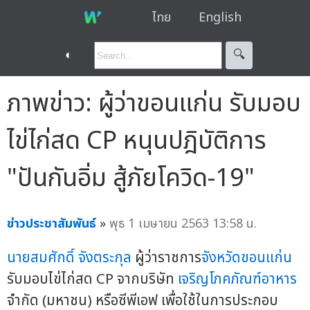
ไทย
English
◐
🔍︎
ภาพข่าว: ผู้ว่าขอนแก่น รับมอบ
ไข่ไก่สด CP หนุนปฎิบัติการ
"ปันกันอิ่ม สู้ภัยโควิด-19"
ข่าวประชาสัมพันธ์
»
พุธ 1 เมษายน 2563 13:58 น.
นายสมศักดิ์ จังตระกุล
ผู้ว่าราชการ
จังหวัดขอนแก่น
รับมอบไข่ไก่สด CP จากบริษัท
เจริญโภคภัณฑ์อาหาร
จำกัด (มหาชน) หรือซีพีเอฟ เพื่อใช้ในการประกอบ