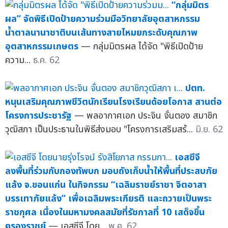
“กลุ่มมิตร
ผล” จัดพิธีเปิดป้ายความร่วมมือวิทยาลัยอุตสาหกรรม
น้ำตาลนานาชาติบนเส้นทางสายไหมยกระดับคุณภาพ
อุตสาหกรรมเกษตร
— กลุ่มมิตรผล ได้จัด "พิธีเปิดป้าย
ความ...
ธ.ค. 62
ปตท.
หนุนเสริมคุณภาพชีวิตนักเรียนโรงเรียนด้อยโอกาส สานต่อ
โครงการประชารัฐ
— พลอากาศเอก ประจิน จั่นตอง สมาชิก
วุฒิสภา เป็นประธานในพิธีส่งมอบ "โครงการเสริมสร้...
มิ.ย. 62
เอสซีจี
ลงพื้นที่ร่วมกับกองทัพบก มอบถังเก็บน้ำให้พื้นที่ประสบภัย
แล้ง จ.ขอนแก่น ในกิจกรรม “เฉลิมราชย์ราชา จิตอาสา
บรรเทาภัยแล้ง” เพื่อเฉลิมพระเกียรติ และถวายเป็นพระ
ราชกุศล เนื่องในมหามงคลสมัยที่รัชกาลที่ 10 เสด็จขึ้น
ครองราชย์
— เอสซีจี โดย...
พ.ค. 62