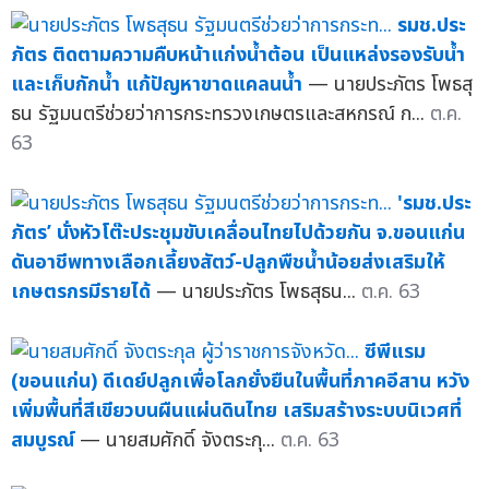
รมช.ประ
ภัตร ติดตามความคืบหน้าแก่งน้ำต้อน เป็นแหล่งรองรับน้ำ
และเก็บกักน้ำ แก้ปัญหาขาดแคลนน้ำ
— นายประภัตร โพธสุ
ธน รัฐมนตรีช่วยว่าการกระทรวงเกษตรและสหกรณ์ ก...
ต.ค.
63
'รมช.ประ
ภัตร’ นั่งหัวโต๊ะประชุมขับเคลื่อนไทยไปด้วยกัน จ.ขอนแก่น
ดันอาชีพทางเลือกเลี้ยงสัตว์-ปลูกพืชน้ำน้อยส่งเสริมให้
เกษตรกรมีรายได้
— นายประภัตร โพธสุธน...
ต.ค. 63
ซีพีแรม
(ขอนแก่น) ดีเดย์ปลูกเพื่อโลกยั่งยืนในพื้นที่ภาคอีสาน หวัง
เพิ่มพื้นที่สีเขียวบนผืนแผ่นดินไทย เสริมสร้างระบบนิเวศที่
สมบูรณ์
— นายสมศักดิ์ จังตระกุ...
ต.ค. 63