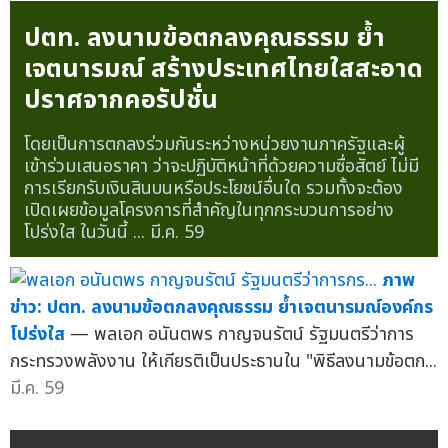
ปตท. ลงนามข้อตกลงคุณธรรม ย้ำ
เจตนารมณ์ สร้างประเทศไทยใสสะอาด
ปราศจากคอรัปชั่น
โดยเป็นการตกลงร่วมกันระหว่างหน่วยงานภาครัฐและผู้
เข้าร่วมเสนอราคา ว่าจะปฏิบัติหน้าที่ด้วยความซื่อสัตย์ ไม่มี
การเรียกรับเงินสินบนหรือประโยชน์อื่นใด รวมทั้งจะต้อง
เปิดเผยข้อมูลโครงการที่สำคัญในทุกกระบวนการอย่าง
โปร่งใส ในวันนี้ ...
มี.ค. 59
ภาพ
ข่าว: ปตท. ลงนามข้อตกลงคุณธรรม ย้ำเจตนารมณ์องค์กร
โปร่งใส
— พลเอก อนันตพร กาญจนรัตน์ รัฐมนตรีว่าการ
กระทรวงพลังงาน ให้เกียรติเป็นประธานใน "พิธีลงนามข้อตก...
มี.ค. 59