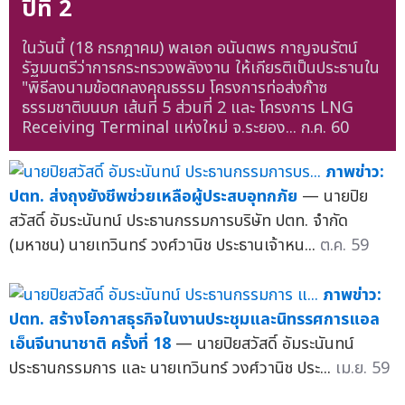
ปีที่ 2
ในวันนี้ (18 กรกฎาคม) พลเอก อนันตพร กาญจนรัตน์
รัฐมนตรีว่าการกระทรวงพลังงาน ให้เกียรติเป็นประธานใน
"พิธีลงนามข้อตกลงคุณธรรม โครงการท่อส่งก๊าซ
ธรรมชาติบนบก เส้นที่ 5 ส่วนที่ 2 และ โครงการ LNG
Receiving Terminal แห่งใหม่ จ.ระยอง...
ก.ค. 60
ภาพข่าว:
ปตท. ส่งถุงยังชีพช่วยเหลือผู้ประสบอุทกภัย
— นายปิย
สวัสดิ์ อัมระนันทน์ ประธานกรรมการบริษัท ปตท. จำกัด
(มหาชน) นายเทวินทร์ วงศ์วานิช ประธานเจ้าหน...
ต.ค. 59
ภาพข่าว:
ปตท. สร้างโอกาสธุรกิจในงานประชุมและนิทรรศการแอล
เอ็นจีนานาชาติ ครั้งที่ 18
— นายปิยสวัสดิ์ อัมระนันทน์
ประธานกรรมการ และ นายเทวินทร์ วงศ์วานิช ประ...
เม.ย. 59