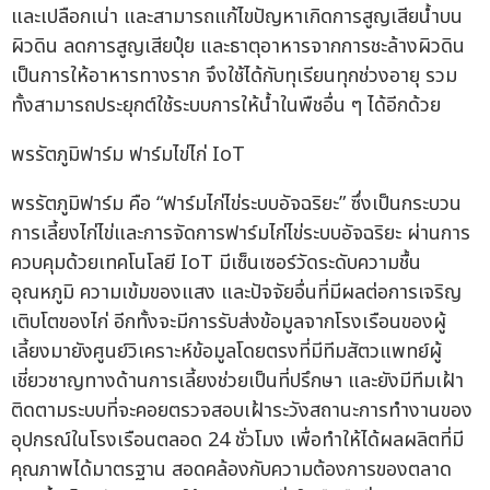
และเปลือกเน่า และสามารถแก้ไขปัญหาเกิดการสูญเสียน้ำบน
ผิวดิน ลดการสูญเสียปุ๋ย และธาตุอาหารจากการชะล้างผิวดิน
เป็นการให้อาหารทางราก จึงใช้ได้กับทุเรียนทุกช่วงอายุ รวม
ทั้งสามารถประยุกต์ใช้ระบบการให้น้ำในพืชอื่น ๆ ได้อีกด้วย
พรรัตภูมิฟาร์ม ฟาร์มไข่ไก่ IoT
พรรัตภูมิฟาร์ม คือ “ฟาร์มไก่ไข่ระบบอัจฉริยะ” ซึ่งเป็นกระบวน
การเลี้ยงไก่ไข่และการจัดการฟาร์มไก่ไข่ระบบอัจฉริยะ ผ่านการ
ควบคุมด้วยเทคโนโลยี IoT มีเซ็นเซอร์วัดระดับความชื้น
อุณหภูมิ ความเข้มของแสง และปัจจัยอื่นที่มีผลต่อการเจริญ
เติบโตของไก่ อีกทั้งจะมีการรับส่งข้อมูลจากโรงเรือนของผู้
เลี้ยงมายังศูนย์วิเคราะห์ข้อมูลโดยตรงที่มีทีมสัตวแพทย์ผู้
เชี่ยวชาญทางด้านการเลี้ยงช่วยเป็นที่ปรึกษา และยังมีทีมเฝ้า
ติดตามระบบที่จะคอยตรวจสอบเฝ้าระวังสถานะการทำงานของ
อุปกรณ์ในโรงเรือนตลอด 24 ชั่วโมง เพื่อทำให้ได้ผลผลิตที่มี
คุณภาพได้มาตรฐาน สอดคล้องกับความต้องการของตลาด