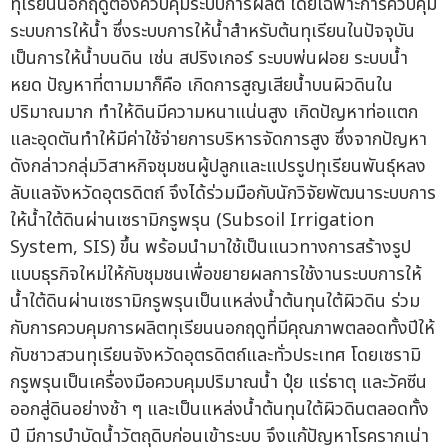
ทุเรียนนอกฤดูต้องควบคุมระบบการผลิต โดยเฉพาะการควบคุม
ระบบการให้น้ำ ซึ่งระบบการให้น้ำสำหรับต้นทุเรียนในปัจจุบัน
เป็นการให้น้ำบนดิน เช่น สปริงเกอร์ ระบบพ่นฝอย ระบบน้ำ
หยด ปัญหาที่ตามมาก็คือ เกิดการสูญเสียน้ำบนผิวดินใน
ปริมาณมาก ทำให้ดินมีความหนาแน่นสูง เกิดปัญหาท่อแตก
และอุดตันทำให้มีค่าใช้จ่ายการบริหารจัดการสูง ซึ่งจากปัญหา
ดังกล่าวกลุ่มวิสาหกิจชุมชนผู้ปลูกและแปรรูปทุเรียนพันธุ์หลง
ลับแลจังหวัดอุตรดิตถ์ จึงได้ร่วมมือกับนักวิจัยพัฒนาระบบการ
ให้น้ำใต้ดินผ่านเซรามิกรูพรุน (Subsoil Irrigation
System, SIS) ขึ้น พร้อมนำมาใช้เป็นแนวทางการสร้างรูป
แบบธุรกิจใหม่ให้กับชุมชนเพื่อขยายผลการใช้งานระบบการให้
น้ำใต้ดินผ่านเซรามิกรูพรุนเป็นแหล่งน้ำต้นทุนใต้ผิวดิน ร่วม
กับการควบคุมการผลิตทุเรียนนอกฤดูที่มีคุณภาพตลอดทั้งปีให้
กับชาวสวนทุเรียนจังหวัดอุตรดิตถ์และทั่วประเทศ โดยเซรามิ
กรูพรุนเป็นเครื่องมือควบคุมปริมาณน้ำ ปุ๋ย แร่ธาตุ และวัคซีน
ออกสู่ดินอย่างช้า ๆ และเป็นแหล่งน้ำต้นทุนใต้ผิวดินตลอดทั้ง
ปี มีการบำบัดน้ำวัตถุดิบก่อนเข้าระบบ จึงแก้ปัญหาโรครากเน่า