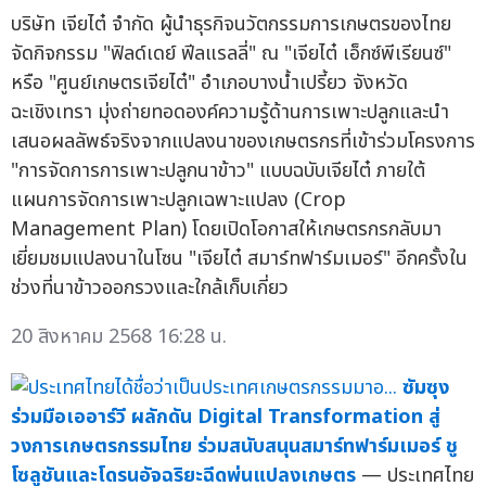
บริษัท เจียไต๋ จำกัด ผู้นำธุรกิจนวัตกรรมการเกษตรของไทย
จัดกิจกรรม "ฟิลด์เดย์ ฟีลแรลลี่" ณ "เจียไต๋ เอ็กซ์พีเรียนซ์"
หรือ "ศูนย์เกษตรเจียไต๋" อำเภอบางน้ำเปรี้ยว จังหวัด
ฉะเชิงเทรา มุ่งถ่ายทอดองค์ความรู้ด้านการเพาะปลูกและนำ
เสนอผลลัพธ์จริงจากแปลงนาของเกษตรกรที่เข้าร่วมโครงการ
"การจัดการการเพาะปลูกนาข้าว" แบบฉบับเจียไต๋ ภายใต้
แผนการจัดการเพาะปลูกเฉพาะแปลง (Crop
Management Plan) โดยเปิดโอกาสให้เกษตรกรกลับมา
เยี่ยมชมแปลงนาในโซน "เจียไต๋ สมาร์ทฟาร์มเมอร์" อีกครั้งใน
ช่วงที่นาข้าวออกรวงและใกล้เก็บเกี่ยว
20 สิงหาคม 2568 16:28 น.
ซัมซุง
ร่วมมือเออาร์วี ผลักดัน Digital Transformation สู่
วงการเกษตรกรรมไทย ร่วมสนับสนุนสมาร์ทฟาร์มเมอร์ ชู
โซลูชันและโดรนอัจฉริยะฉีดพ่นแปลงเกษตร
— ประเทศไทย