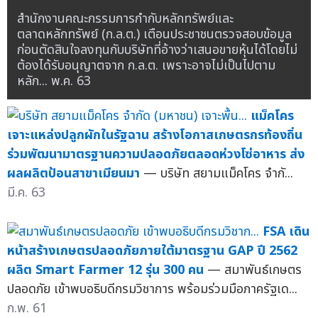
สำนักงานคณะกรรมการกำกับหลักทรัพย์และ
ตลาดหลักทรัพย์ (ก.ล.ต.) เตือนประชาชนตรวจสอบข้อมูล
ก่อนตัดสินใจลงทุนกับบริษัทที่อ้างว่าเสนอขายหุ้นได้โดยไม่
ต้องได้รับอนุญาตจาก ก.ล.ต. เพราะอาจไม่เป็นไปตาม
หลัก...
พ.ค. 63
แม็คโคร
เจาะแหล่งปลูกผักในรัฐฉาน สร้างโอกาสเกษตรกรท้องถิ่น
ร่วมพัฒนามาตรฐานความปลอดภัยตลอดห่วงโซ่อาหาร ส่ง
ผลผลิตป้อนสาขาเมียนมา
— บริษัท สยามแม็คโคร จำกั...
มี.ค. 63
FSA เดิน
หน้าสร้างเกษตรปลอดภัยภายใต้มาตรฐาน GAP ปี 2562
ผลิต Smart Farmer 12 รุ่น 300 คน
— สมาพันธ์เกษตร
ปลอดภัย เข้าพบอธิบดีกรมวิชาการ พร้อมร่วมมือภาครัฐเด...
ก.พ. 61