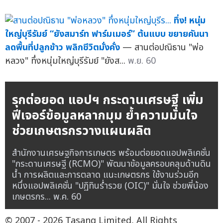
ทึ่ง! หนุ่ม
ใหญ่บุรีรัมย์ “ยังสมาร์ท ฟาร์มเมอร์” ต้นแบบ ขยายคันนา
ลดพื้นที่ปลูกข้าว พลิกชีวิตมั่งคั่ง
— สานต่อปณิธาน "พ่อ
หลวง" ทึ่งหนุ่มใหญ่บุรีรัมย์ "ยังส...
พ.ย. 60
รุกต่อยอด แอปฯ กระดานเศรษฐี เพิ่ม
ฟีเจอร์ข้อมูลหลากมุม ย้ำความมั่นใจ
ช่วยเกษตรกรวางแผนผลิต
สำนักงานเศรษฐกิจการเกษตร พร้อมต่อยอดแอปพลิเคชั่น
"กระดานเศรษฐี (RCMO)" พัฒนาข้อมูลครอบคลุมด้านดิน
น้ำ การผลิตและการตลาด แนะเกษตรกร ใช้งานร่วมอีก
หนึ่งแอปพลิเคชั่น "ปฏิทินร่ำรวย (OIC)" มั่นใจ ช่วยพี่น้อง
เกษตรกร...
พ.ค. 60
© 2007 - 2026 Tasang Limited, All Rights