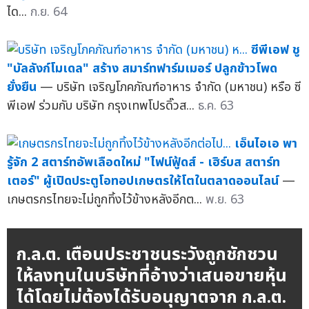
ได...
ก.ย. 64
ซีพีเอฟ ชู
"บัลลังก์โมเดล" สร้าง สมาร์ทฟาร์มเมอร์ ปลูกข้าวโพด
ยั่งยืน
— บริษัท เจริญโภคภัณฑ์อาหาร จำกัด (มหาชน) หรือ ซี
พีเอฟ ร่วมกับ บริษัท กรุงเทพโปรดิ๊วส...
ธ.ค. 63
เอ็นไอเอ พา
รู้จัก 2 สตาร์ทอัพเลือดใหม่ "ไฟน์ฟู้ดส์ - เฮิร์บส สตาร์ท
เตอร์" ผู้เปิดประตูโอทอปเกษตรให้โตในตลาดออนไลน์
—
เกษตรกรไทยจะไม่ถูกทิ้งไว้ข้างหลังอีกต...
พ.ย. 63
ก.ล.ต. เตือนประชาชนระวังถูกชักชวน
ให้ลงทุนในบริษัทที่อ้างว่าเสนอขายหุ้น
ได้โดยไม่ต้องได้รับอนุญาตจาก ก.ล.ต.