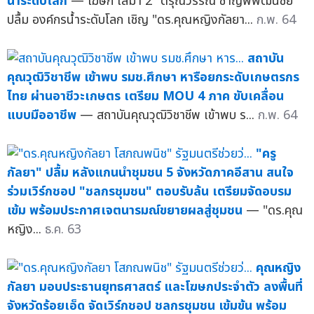
น้ำระดับโลก
— โฆษก เสมา 2 "ดรุณวรรณ ชาญพิพัฒนชัย"
ปลื้ม องค์กรน้ำระดับโลก เชิญ "ดร.คุณหญิงกัลยา...
ก.พ. 64
สถาบัน
คุณวุฒิวิชาชีพ เข้าพบ รมช.ศึกษา หารือยกระดับเกษตรกร
ไทย ผ่านอาชีวะเกษตร เตรียม MOU 4 ภาค ขับเคลื่อน
แบบมืออาชีพ
— สถาบันคุณวุฒิวิชาชีพ เข้าพบ ร...
ก.พ. 64
"ครู
กัลยา" ปลื้ม หลังแกนนำชุมชน 5 จังหวัดภาคอีสาน สนใจ
ร่วมเวิร์กชอป "ชลกรชุมชน" ตอบรับล้น เตรียมจัดอบรม
เข้ม พร้อมประกาศเจตนารมณ์ขยายผลสู่ชุมชน
— "ดร.คุณ
หญิง...
ธ.ค. 63
คุณหญิง
กัลยา มอบประธานยุทธศาสตร์ และโฆษกประจำตัว ลงพื้นที่
จังหวัดร้อยเอ็ด จัดเวิร์กชอป ชลกรชุมชน เข้มข้น พร้อม