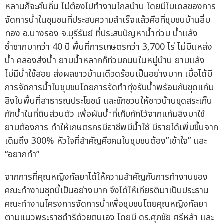
หลานก็จะคืนถิ่น ไม่ต้องไปทำงานไกลบ้าน โดยมีโมเดลของการ
จัดการน้ำในชุมชนที่ประสบความสำเร็จแล้วคือที่ชุมชนบ้านลิ่ม
ทอง อ.นางรอง จ.บุรีรัมย์ ที่ประสบปัญหาน้ำท่วม น้ำแล้ง
ซ้ำซากมากว่า 40 ปี พื้นที่การเกษตรกว่า 3,700 ไร่ ไม่มีแหล่ง
น้ำ คลองส่งน้ำ ยามน้ำหลากก็ท่วมถนนในหมู่บ้าน ยามแล้ง
ไม่มีน้ำใช้สอย ส่งผลชาวบ้านเดือดร้อนเป็นอย่างมาก เมื่อได้มี
การจัดการน้ำในชุมชนโดยการจัดทำทุ่งรับน้ำพร้อมกับขุดแก้ม
ลิงในพื้นที่สาธารณประโยชน์ และชักชวนให้ชาวบ้านขุดสระเก็บ
กักน้ำในที่ดินส่วนตัว เพื่อผันน้ำที่เก็บกักไว้จากแก้มลิงมาใช้
ยามต้องการ ทำให้เกษตรกรมีอาชีพมีน้ำใช้ มีรายได้เพิ่มขึ้นจาก
เดิมถึง 300% หัวใจที่สำคัญคือคนในชุมชนต้อง”เข้าใจ” และ
“อยากทำ”
จากการที่คุณหญิงกัลยาได้ให้ความสำคัญกับการทำงานของ
คณะทำงานชุดนี้เป็นอย่างมาก จึงได้ให้เกียรติมาเป็นประธาน
คณะทำงานโครงการจัดการน้ำเพื่อชุมชนโดยคุณหญิงกัลยา
ตามแนวพระราชดำริด้วยตนเอง โดยมี ดร.ศุภชัย ศรีหล้า และ