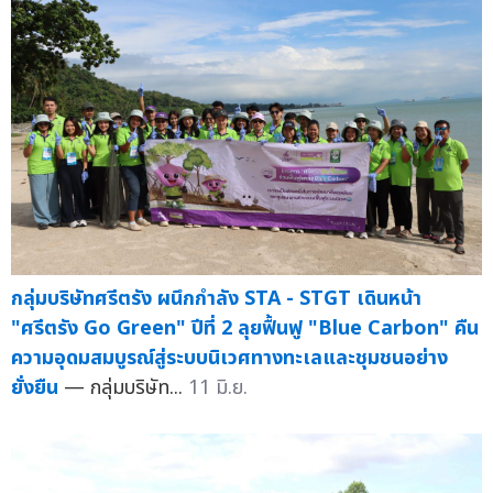
กลุ่มบริษัทศรีตรัง ผนึกกำลัง STA - STGT เดินหน้า
"ศรีตรัง Go Green" ปีที่ 2 ลุยฟื้นฟู "Blue Carbon" คืน
ความอุดมสมบูรณ์สู่ระบบนิเวศทางทะเลและชุมชนอย่าง
ยั่งยืน
— กลุ่มบริษัท...
11 มิ.ย.