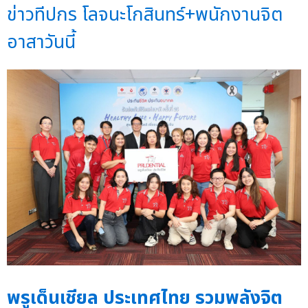
ข่าวทีปกร โลจนะโกสินทร์+พนักงานจิต
อาสาวันนี้
พรูเด็นเชียล ประเทศไทย รวมพลังจิต