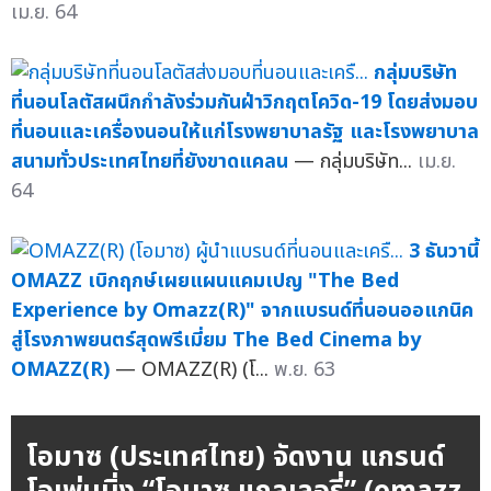
เม.ย. 64
กลุ่มบริษัท
ที่นอนโลตัสผนึกกำลังร่วมกันฝ่าวิกฤตโควิด-19 โดยส่งมอบ
ที่นอนและเครื่องนอนให้แก่โรงพยาบาลรัฐ และโรงพยาบาล
สนามทั่วประเทศไทยที่ยังขาดแคลน
— กลุ่มบริษัท...
เม.ย.
64
3 ธันวานี้
OMAZZ เบิกฤกษ์เผยแผนแคมเปญ "The Bed
Experience by Omazz(R)" จากแบรนด์ที่นอนออแกนิค
สู่โรงภาพยนตร์สุดพรีเมี่ยม The Bed Cinema by
OMAZZ(R)
— OMAZZ(R) (โ...
พ.ย. 63
โอมาซ (ประเทศไทย) จัดงาน แกรนด์
โอเพ่นนิ่ง “โอมาซ แกลเลอรี่” (omazz