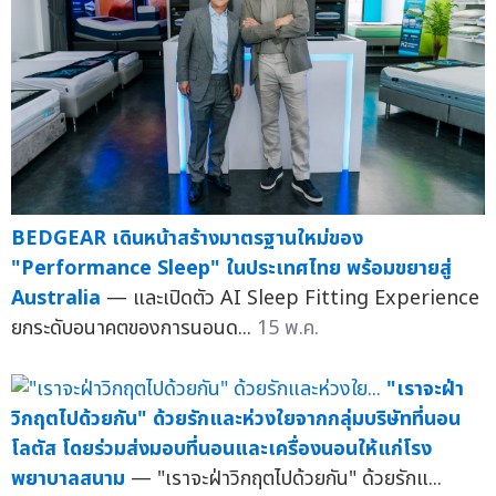
BEDGEAR เดินหน้าสร้างมาตรฐานใหม่ของ
"Performance Sleep" ในประเทศไทย พร้อมขยายสู่
Australia
— และเปิดตัว AI Sleep Fitting Experience
ยกระดับอนาคตของการนอนด...
15 พ.ค.
"เราจะฝ่า
วิกฤตไปด้วยกัน" ด้วยรักและห่วงใยจากกลุ่มบริษัทที่นอน
โลตัส โดยร่วมส่งมอบที่นอนและเครื่องนอนให้แก่โรง
พยาบาลสนาม
— "เราจะฝ่าวิกฤตไปด้วยกัน" ด้วยรักแ...