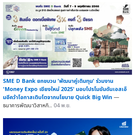
SME D Bank ยกขบวน 'พัฒนาคู่เติมทุน' ร่วมงาน
'Money Expo เชียงใหม่ 2025' มอบโปรโมชันดันเอสเอ็
มอีคว้าโอกาสเติบโตจากนโยบาย Quick Big Win
—
ธนาคารพัฒนาวิสาหกิ...
04 พ.ย.