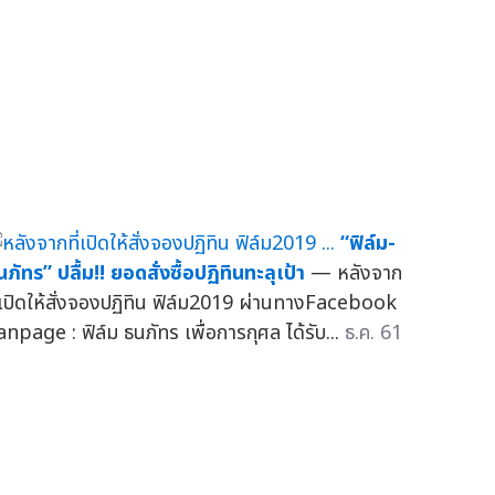
“ฟิล์ม-
นภัทร” ปลื้ม!! ยอดสั่งซื้อปฏิทินทะลุเป้า
— หลังจาก
ี่เปิดให้สั่งจองปฏิทิน ฟิล์ม2019 ผ่านทางFacebook
anpage : ฟิล์ม ธนภัทร เพื่อการกุศล ได้รับ...
ธ.ค. 61