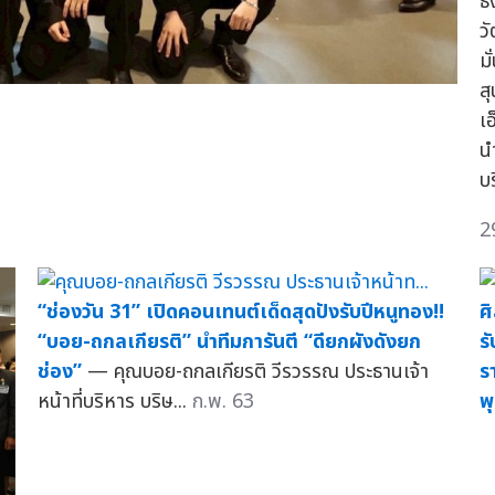
ธ
ว
ม
ส
เ
น
บ
2
“ช่องวัน 31” เปิดคอนเทนต์เด็ดสุดปังรับปีหนูทอง!!
ศ
“บอย-ถกลเกียรติ” นำทีมการันตี “ดียกผังดังยก
ร
ช่อง”
— คุณบอย-ถกลเกียรติ วีรวรรณ ประธานเจ้า
ร
หน้าที่บริหาร บริษ...
ก.พ. 63
พ