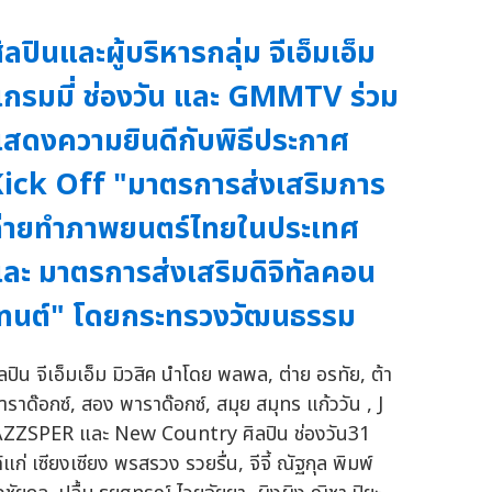
ิลปินและผู้บริหารกลุ่ม จีเอ็มเอ็ม
กรมมี่ ช่องวัน และ GMMTV ร่วม
สดงความยินดีกับพิธีประกาศ
ick Off "มาตรการส่งเสริมการ
่ายทำภาพยนตร์ไทยในประเทศ
ละ มาตรการส่งเสริมดิจิทัลคอน
ทนต์" โดยกระทรวงวัฒนธรรม
ิลปิน จีเอ็มเอ็ม มิวสิค นำโดย พลพล, ต่าย อรทัย, ต้า
าราด๊อกซ์, สอง พาราด๊อกซ์, สมุย สมุทร แก้ววัน , J
AZZSPER และ New Country ศิลปิน ช่องวัน31
้แก่ เซียงเซียง พรสรวง รวยรื่น, จีจี้ ณัฐกุล พิมพ์