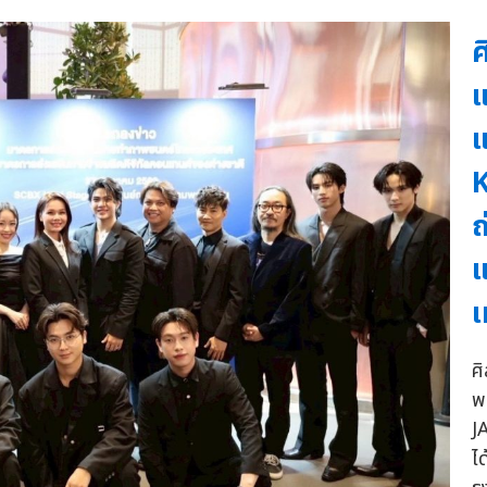
ศ
แ
แ
K
ถ
แ
เ
ศ
พ
J
ได