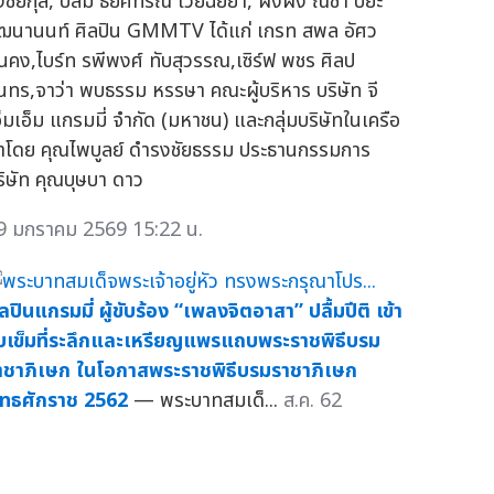
งชัยกุล, ปลื้ม ธยศทรณ์ ไวยฉัยยา, ผิงผิง ณิชา ปิยะ
ัฒนานนท์ ศิลปิน GMMTV ได้แก่ เกรท สพล อัศว
ั่นคง,ไบร์ท รพีพงศ์ ทับสุวรรณ,เซิร์ฟ พชร ศิลป
ุนทร,จาว่า พบธรรม หรรษา คณะผู้บริหาร บริษัท จี
อ็มเอ็ม แกรมมี่ จำกัด (มหาชน) และกลุ่มบริษัทในเครือ
ำโดย คุณไพบูลย์ ดำรงชัยธรรม ประธานกรรมการ
ริษัท คุณบุษบา ดาว
9 มกราคม 2569 15:22 น.
ิลปินแกรมมี่ ผู้ขับร้อง “เพลงจิตอาสา” ปลื้มปีติ เข้า
ับเข็มที่ระลึกและเหรียญแพรแถบพระราชพิธีบรม
าชาภิเษก ในโอกาสพระราชพิธีบรมราชาภิเษก
ุทธศักราช 2562
— พระบาทสมเด็...
ส.ค. 62