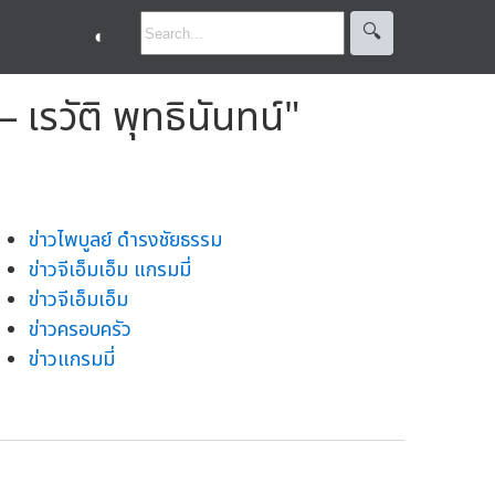
🔍︎
◐
เรวัติ พุทธินันทน์"
ข่าวไพบูลย์ ดำรงชัยธรรม
ข่าวจีเอ็มเอ็ม แกรมมี่
ข่าวจีเอ็มเอ็ม
ข่าวครอบครัว
ข่าวแกรมมี่