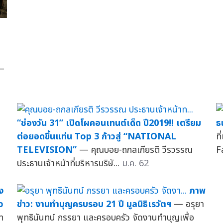
อ
—
“ช่องวัน 31” เปิดโผคอนเทนต์เด็ด ปี2019!! เตรียม
ธ
ต่อยอดขึ้นแท่น Top 3 ก้าวสู่ “NATIONAL
ท
TELEVISION”
— คุณบอย-ถกลเกียรติ วีรวรรณ
F
ประธานเจ้าหน้าที่บริหารบริษั...
ม.ค. 62
ง
ภาพ
ว
ข่าว: งานทำบุญครบรอบ 21 ปี มูลนิธิเรวัตฯ
— อรุยา
ท
พุทธินันทน์ ภรรยา และครอบครัว จัดงานทำบุญเพื่อ