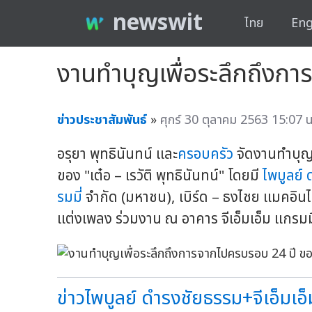
newswit
ไทย
Eng
งานทำบุญเพื่อระลึกถึงการ
ข่าวประชาสัมพันธ์
»
ศุกร์ 30 ตุลาคม 2563 15:07 น
อรุยา พุทธินันทน์ และ
ครอบครัว
จัดงานทำบุญเ
ของ "เต๋อ – เรวัติ พุทธินันทน์" โดยมี
ไพบูลย์
รมมี่
จำกัด (มหาชน), เบิร์ด – ธงไชย แมคอินไตย
แต่งเพลง ร่วมงาน ณ อาคาร จีเอ็มเอ็ม แกรมม
ข่าวไพบูลย์ ดำรงชัยธรรม+จีเอ็มเอ็ม