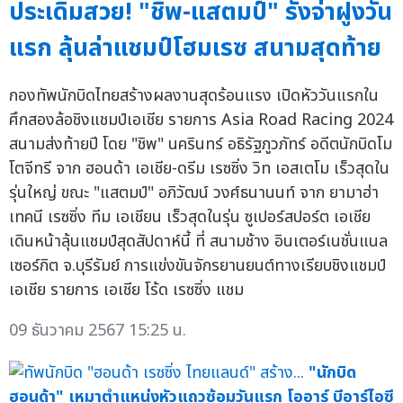
ประเดิมสวย! "ชิพ-แสตมป์" รั้งจ่าฝูงวัน
แรก ลุ้นล่าแชมป์โฮมเรซ สนามสุดท้าย
กองทัพนักบิดไทยสร้างผลงานสุดร้อนแรง เปิดหัววันแรกใน
ศึกสองล้อชิงแชมป์เอเชีย รายการ Asia Road Racing 2024
สนามส่งท้ายปี โดย "ชิพ" นครินทร์ อธิรัฐภูวภัทร์ อดีตนักบิดโม
โตจีทรี จาก ฮอนด้า เอเชีย-ดรีม เรซซิ่ง วิท เอสเตโม เร็วสุดใน
รุ่นใหญ่ ขณะ "แสตมป์" อภิวัฒน์ วงศ์ธนานนท์ จาก ยามาฮ่า
เทคนี เรซซิ่ง ทีม เอเชียน เร็วสุดในรุ่น ซูเปอร์สปอร์ต เอเชีย
เดินหน้าลุ้นแชมป์สุดสัปดาห์นี้ ที่ สนามช้าง อินเตอร์เนชั่นแนล
เซอร์กิต จ.บุรีรัมย์ การแข่งขันจักรยานยนต์ทางเรียบชิงแชมป์
เอเชีย รายการ เอเชีย โร้ด เรซซิ่ง แชม
09 ธันวาคม 2567 15:25 น.
"นักบิด
ฮอนด้า" เหมาตำแหน่งหัวแถวซ้อมวันแรก โออาร์ บีอาร์ไอซี