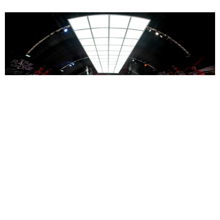
"ไทยฮอนด้า" เปิดบูธกิจกรรม "Honda Exhibition
Hall" ภายใต้คอนเซปต์ "Race to The One" ชวนแฟน
มอเตอร์สปอร์ตร่วมสัมผัสประสบการณ์สุดพิเศษใน
ThaiGP 2026
— "ไทยฮอนด้า"...
02 มี.ค.