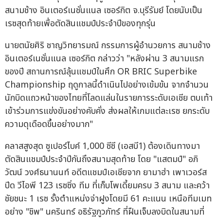
สนามช้าง อินเตอร์เนชั่นแนล เซอร์กิต จ.บุรีรัมย์ โดยนับเป็น
เรซสุดท้ายเพื่อตัดสินแชมป์ประจำปีของทุกรุ่น
นายตนัยศิริ ชาญวิทยารมณ์ กรรมการผู้อำนวยการ สนามช้าง
อินเตอร์เนชั่นแนล เซอร์กิต กล่าวว่า "หลังผ่าน 3 สนามแรก
ของปี สถานการณ์ลุ้นแชมป์ในศึก OR BRIC Superbike
Championship ฤดูกาลนี้ดำเนินไปอย่างเข้มข้น จากจำนวน
นักบิดแถวหน้าของไทยที่โลดแล่นในรายการระดับเอเชีย ตบเท้า
เข้าร่วมการแข่งขันอย่างคับคั่ง ส่งผลให้เกมแต่ละเรซ ยกระดับ
ความดุเดือดขึ้นอย่างมาก"
คลาสสูงสุด ซูเปอร์ไบค์ 1,000 ซีซี (เอสบี1) ต้องเดินทางมา
ตัดสินแชมป์ประจำปีกันถึงสนามสุดท้าย โดย "แสตมป์" อภิ
วัฒน์ วงศ์ธนานนท์ อดีตแชมป์เอเชียจาก ยามาฮ่า เพาเวอร์ส
ปีด วีไอพี 123 เรซซิ่ง ทีม ที่เก็บโพเดี้ยมครบ 3 สนาม และคว้า
ชัยชนะ 1 เรซ รั้งตำแหน่งจ่าฝูงโดยมี 61 คะแนน เหนือทีมเมท
อย่าง "ชิพ" นครินทร์ อธิรัฐภูวภัทร์ ที่ฝืนเจ็บลงบิดในสนามที่