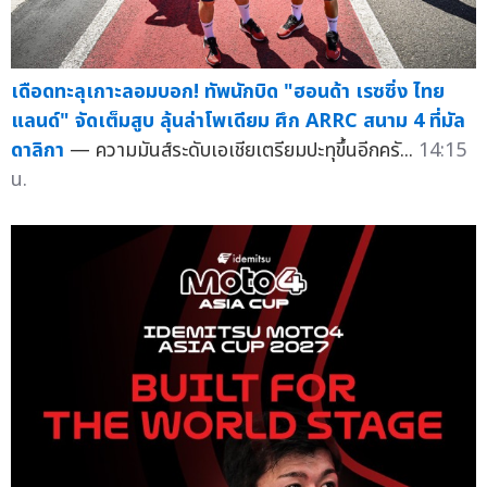
เดือดทะลุเกาะลอมบอก! ทัพนักบิด "ฮอนด้า เรซซิ่ง ไทย
แลนด์" จัดเต็มสูบ ลุ้นล่าโพเดียม ศึก ARRC สนาม 4 ที่มัล
ดาลิกา
— ความมันส์ระดับเอเชียเตรียมปะทุขึ้นอีกครั...
14:15
น.