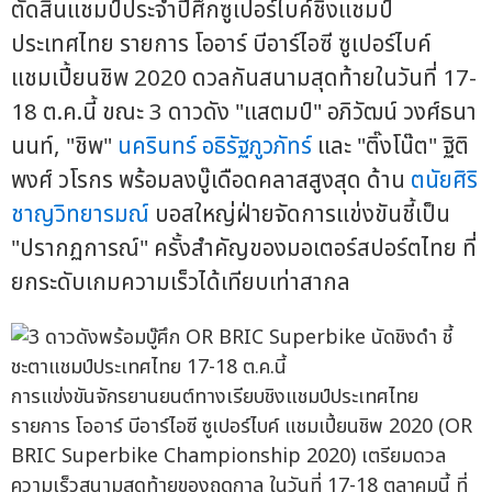
ตัดสินแชมป์ประจำปีศึกซูเปอร์ไบค์ชิงแชมป์
ประเทศไทย รายการ โออาร์ บีอาร์ไอซี ซูเปอร์ไบค์
แชมเปี้ยนชิพ 2020 ดวลกันสนามสุดท้ายในวันที่ 17-
18 ต.ค.นี้ ขณะ 3 ดาวดัง "แสตมป์" อภิวัฒน์ วงศ์ธนา
นนท์, "ชิพ"
นครินทร์ อธิรัฐภูวภัทร์
และ "ติ๊งโน๊ต" ฐิติ
พงศ์ วโรกร พร้อมลงบู๊เดือดคลาสสูงสุด ด้าน
ตนัยศิริ
ชาญวิทยารมณ์
บอสใหญ่ฝ่ายจัดการแข่งขันชี้เป็น
"ปรากฏการณ์" ครั้งสำคัญของมอเตอร์สปอร์ตไทย ที่
ยกระดับเกมความเร็วได้เทียบเท่าสากล
การแข่งขันจักรยานยนต์ทางเรียบชิงแชมป์ประเทศไทย
รายการ โออาร์ บีอาร์ไอซี ซูเปอร์ไบค์ แชมเปี้ยนชิพ 2020 (OR
BRIC Superbike Championship 2020) เตรียมดวล
ความเร็วสนามสุดท้ายของฤดูกาล ในวันที่ 17-18 ตุลาคมนี้ ที่