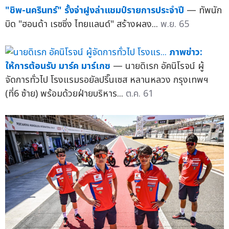
"ชิพ-นครินทร์" รั้งจ่าฝูงล่าแชมป์รายการประจำปี
— ทัพนัก
บิด "ฮอนด้า เรซซิ่ง ไทยแลนด์" สร้างผลง...
พ.ย. 65
ภาพข่าว:
ให้การต้อนรับ มาร์ค มาร์เกซ
— นายดิเรก อัคนิโรจน์ ผู้
จัดการทั่วไป โรงแรมรอยัลปริ๊นเซส หลานหลวง กรุงเทพฯ
(ที่6 ซ้าย) พร้อมด้วยฝ่ายบริหาร...
ต.ค. 61