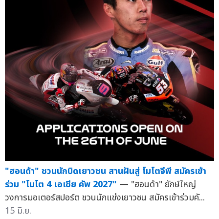
"ฮอนด้า" ชวนนักบิดเยาวชน สานฝันสู่ โมโตจีพี สมัครเข้า
ร่วม "โมโต 4 เอเชีย คัพ 2027"
— "ฮอนด้า" ยักษ์ใหญ่
วงการมอเตอร์สปอร์ต ชวนนักแข่งเยาวชน สมัครเข้าร่วมคั...
15 มิ.ย.