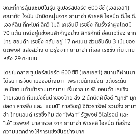
ขณะที่การลุ้นแชมป์ในรุ่น ซูเปอร์สปอร์ต 600 ซีซี (เอสเอส1)
คณาทัต ใจมั่น นักบิดหนุ่มจาก ยามาฮ่า พิเรลลี ไฮสปีด ดี.ไอ.ดี.
เออห์ลิน กิ๊กะไบค์ ลิควิ โมลี เคเอ็นบี เรซซิ่ง ทีมรั้งจ่าฝูงโดยมี
70 แต้ม เหนือคู่แข่งคนสำคัญอย่าง สิทธิศักดิ์ อ่อนเฉวียง จาก
ไทย ฮอนด้า เรซซิ่ง คลับ อยู่ 17 คะแนน ส่วนอันดับ 3 เป็นของ
นิติพงศ์ แสงสว่าง ดาวรุ่งจาก ยามาฮ่า ทีเอส เรซซิ่ง ทีม ตาม
หลัง 29 คะแนน
โดยในคลาส ซูเปอร์สปอร์ต 600 ซีซี (เอสเอส1) สนามที่ผ่านมา
ได้รับการจับตามองอย่างมาก เพราะมีนักแข่งดาวดังระดับ
เอเชียตบเท้าเข้าร่วมมากมาย เริ่มจาก เอ.พี. ฮอนด้า เรซซิ่ง
ไทยแลนด์ ทีมแข่งชั้นนำของไทย ส่ง 2 นักบิดฝีมือดี “มุกข์” มุก
ข์ลดา สารพืช และ “แชมป์” ภาสวิชญ์ ฐิติวรารักษ์ รวมถึง ยามา
ฮ่า ไทยแลนด์ เรซซิ่งทีม ส่ง “โฟลท” รัฐพงษ์ วิไลโรจน์ และ
“เอ้” วรพงศ์ มาลาหวล จาก ยามาฮ่า พิเรลลี ไฮสปีด ที่สร้าง
ความแตกต่างให้การแข่งขันอย่างมาก