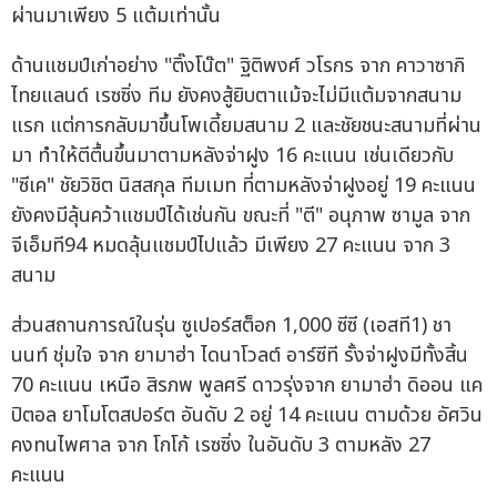
ผ่านมาเพียง 5 แต้มเท่านั้น
ด้านแชมป์เก่าอย่าง "ติ๊งโน๊ต" ฐิติพงศ์ วโรกร จาก คาวาซากิ
ไทยแลนด์ เรซซิ่ง ทีม ยังคงสู้ยิบตาแม้จะไม่มีแต้มจากสนาม
แรก แต่การกลับมาขึ้นโพเดี้ยมสนาม 2 และชัยชนะสนามที่ผ่าน
มา ทำให้ตีตื้นขึ้นมาตามหลังจ่าฝูง 16 คะแนน เช่นเดียวกับ
"ซีเค" ชัยวิชิต นิสสกุล ทีมเมท ที่ตามหลังจ่าฝูงอยู่ 19 คะแนน
ยังคงมีลุ้นคว้าแชมป์ได้เช่นกัน ขณะที่ "ตี" อนุภาพ ซามูล จาก
จีเอ็มที94 หมดลุ้นแชมป์ไปแล้ว มีเพียง 27 คะแนน จาก 3
สนาม
ส่วนสถานการณ์ในรุ่น ซูเปอร์สต็อก 1,000 ซีซี (เอสที1) ชา
นนท์ ชุ่มใจ จาก ยามาฮ่า ไดนาโวลต์ อาร์ซีที รั้งจ่าฝูงมีทั้งสิ้น
70 คะแนน เหนือ สิรภพ พูลศรี ดาวรุ่งจาก ยามาฮ่า ดิออน แค
ปิตอล ยาโมโตสปอร์ต อันดับ 2 อยู่ 14 คะแนน ตามด้วย อัศวิน
คงทนไพศาล จาก โกโก้ เรซซิ่ง ในอันดับ 3 ตามหลัง 27
คะแนน