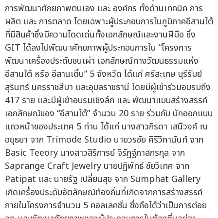
การพัฒนาศักยภาพตนเอง และ องค์กร ทั้งด้านเทคนิค การ
ผลิต และ การตลาด โดยเฉพาะผู้ประกอบการในภูมิภาคอีสานใต้
ที่มีสินค้าซึ่งมีความโดดเด่นทั้งเอกลักษณ์และงานฝีมือ ซึ่ง
GIT ได้ลงไปพัฒนาศักยภาพผู้ประกอบการใน “โครงการ
พัฒนาเครื่องประดับชนเผ่า เอกลักษณ์ทางวัฒนธรรมแห่ง
อีสานใต้ หรือ อีสานเดิ้น” 5 จังหวัด ได้แก่ ศรีสะเกษ บุรีรัมย์
สุรินทร์ นครราชสีมา และอุบลราชธานี โดยมีผู้เข้าร่วมอบรมถึง
417 ราย และมีผู้เข้าอบรมเชิงลึก และ พัฒนาแบบสร้างสรรค์
เอกลักษณ์ของ “อีสานใต้” จำนวน 20 ราย ร่วมกับ นักออกแบบ
แถวหน้าของประเทศ 5 ท่าน ได้แก่ นางสาวภิรดา เสนีวงศ์ ณ
อยุธยา จาก Trimode Studio นายวรชัย ศิริวิภานันท์ จาก
Basic Teeory นางสาวสิริการย์ จิรัฏฐ์ภาสกรกุล จาก
Saprange Craft Jewelry นายปฏิพัทธ์ ชัยวิเทศ จาก
Patipat และ นายรัฐ เปลี่ยนสุข จาก Sumphat Gallery
เกิดเครื่องประดับอัตลักษณ์ท้องถิ่นที่เกิดจากการสร้างสรรค์
ภายในโครงการจำนวน 5 คอลเลคชั่น ซึ่งถือได้ว่าเป็นการต่อย