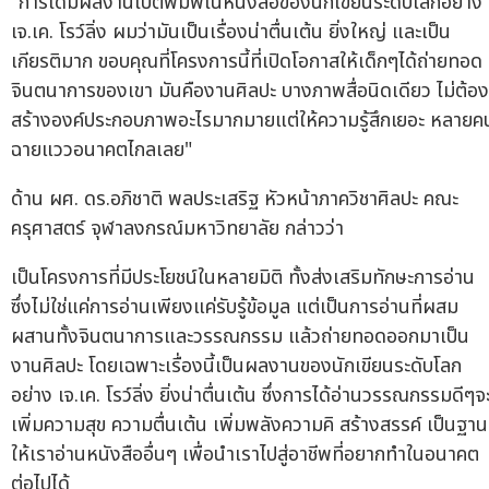
"การได้มีผลงานไปตีพิมพ์ในหนังสือของนักเขียนระดับโลกอย่าง
เจ.เค. โรว์ลิ่ง ผมว่ามันเป็นเรื่องน่าตื่นเต้น ยิ่งใหญ่ และเป็น
เกียรติมาก ขอบคุณที่โครงการนี้ที่เปิดโอกาสให้เด็กๆได้ถ่ายทอด
จินตนาการของเขา มันคืองานศิลปะ บางภาพสื่อนิดเดียว ไม่ต้อง
สร้างองค์ประกอบภาพอะไรมากมายแต่ให้ความรู้สึกเยอะ หลายค
ฉายแววอนาคตไกลเลย"
ด้าน ผศ. ดร.อภิชาติ พลประเสริฐ หัวหน้าภาควิชาศิลปะ คณะ
ครุศาสตร์ จุฬาลงกรณ์มหาวิทยาลัย กล่าวว่า
เป็นโครงการที่มีประโยชน์ในหลายมิติ ทั้งส่งเสริมทักษะการอ่าน
ซึ่งไม่ใช่แค่การอ่านเพียงแค่รับรู้ข้อมูล แต่เป็นการอ่านที่ผสม
ผสานทั้งจินตนาการและวรรณกรรม แล้วถ่ายทอดออกมาเป็น
งานศิลปะ โดยเฉพาะเรื่องนี้เป็นผลงานของนักเขียนระดับโลก
อย่าง เจ.เค. โรว์ลิ่ง ยิ่งน่าตื่นเต้น ซึ่งการได้อ่านวรรณกรรมดีๆจ
เพิ่มความสุข ความตื่นเต้น เพิ่มพลังความคิ สร้างสรรค์ เป็นฐาน
ให้เราอ่านหนังสืออื่นๆ เพื่อนำเราไปสู่อาชีพที่อยากทำในอนาคต
ต่อไปได้