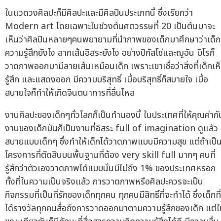
ในแวดวงศิลปะก็มีศิลปะและมีศิลปินประเภทนี้ ซึ่งเรียกว่า
Modern art โดยเฉพาะในช่วงต้นศตวรรษที่ 20 เป็นต้นมาจะ
เห็นว่าศิลปินหลายๆคนพยายามที่นำภาพของเด็กมาศึกษาว่าเด็ก
ความรู้สึกยังไง ลากเส้นอิสระยังไง อย่างปิกัสโซ่และฌูอัน มิโรก็
วาดภาพออกมามีลายเส้นเหมือนเด็ก เพราะเขาเชื่อว่าสิ่งที่เด็กเห
รู้สึก และแสดงออก มีความบริสุทธิ์ เมื่อบริสุทธิ์ก็สบายใจ เมื่อ
สบายใจก็ทำให้เกิดจินตนาการที่ลื่นไหล
งานศิลปะของเด็กๆทั่วโลกก็เป็นทำนองนี้ ในประเทศที่ให้คุณค่ากั
งานของเด็กมันก็เป็นงานที่อิสระ full of imagination ดูแล้ว
สบายแบบเด็กๆ ซึ่งทำให้เด็กได้วาดภาพแบบมีความสุข แต่ถ้าเป็
โครงการที่ตัดสินบนพื้นฐานที่ต้อง very skill full มากๆ คนที่
รู้สึกว่าตัวเองวาดภาพได้แบบนั้นมีไม่ถึง 1% ของประเทศหรอก
ทั้งที่ในความเป็นจริงแล้ว การวาดภาพหรือศิลปะควรจะเป็น
กิจกรรมที่เป็นที่รักของเด็กทุกคน ทุกคนมีสิทธิ์ที่จะทำได้ ซึ่งเด็กที่
ได้รางวัลทุกคนสื่อถึงการวาดออกมาตามความรู้สึกของเด็ก แต่