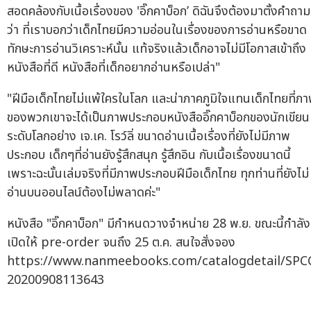
สอดคล้องกับเนื้อเรื่องของ 'อิ๊กคาบ็อก’ ดิฉันจึงต้องมาตั้งคำถาม
ว่า ที่เราบอกว่าเด็กไทยมีความอ่อนในเรื่องของการอ่านหรือขาด
ทักษะการอ่านวิเคราะห์นั้น แท้จริงแล้วเด็กอาจไม่มีโอกาสเข้าถึง
หนังสือที่ดี หนังสือที่เด็กอยากอ่านหรือเปล่า"
"ฝีมือเด็กไทยไม่แพ้ใครในโลก และน่าภาคภูมิใจแทนเด็กไทยที่ภ
ของพวกเขาจะได้เป็นภาพประกอบหนังสืออิ๊กคาบ็อกของนักเขียน
ระดับโลกอย่าง เจ.เค. โรว์ลิ่ ขนาดอ่านเนื้อเรื่องที่ยังไม่มีภาพ
ประกอบ เด็กๆที่อ่านยังรู้สึกสนุก รู้สึกอิน กับเนื้อเรื่องขนาดนี้
เพราะฉะนั้นเล่มจริงที่มีภาพประกอบฝีมือเด็กไทย ทุกท่านที่ยังไม่
อ่านบนออนไลน์ต้องไม่พลาดค่ะ"
หนังสือ "อิ๊กคาบ็อก" มีกำหนดวางจำหน่าย 28 พ.ย. ขณะนี้กำลัง
เปิดให้ pre-order จนถึง 25 ต.ค. สนใจสั่งจอง
https://www.nanmeebooks.com/catalogdetail/SPC
20200908113643