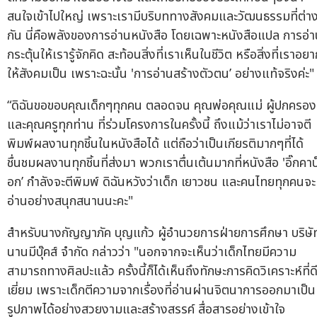
สนใจเข้าไปใหญ่ เพราะเรามีบริบททางสังคมและวัฒนธรรมที่ต่า
กัน นี่คือพลังของการอ่านหนังสือ โดยเฉพาะหนังสือแปล การอ่
กระตุ้นให้เรารู้จักคิด สะท้อนสิ่งที่เราเห็นในชีวิต หรือสิ่งที่เราอย
ให้สังคมเป็น เพราะฉะนั้น 'การอ่านสร้างตัวตน’ อย่างแท้จริงค่ะ"
“ดิฉันขอขอบคุณเด็กๆทุกคน ตลอดจน คุณพ่อคุณแม่ ผู้ปกครอง
และคุณครูทุกท่าน ที่ร่วมโครงการในครั้งนี้ ถึงแม้ว่าเราไม่อาจตี
พิมพ์ผลงานทุกชิ้นในหนังสือได้ แต่ถือว่าเป็นเกียรติมากๆที่ได้
ชื่นชมผลงานทุกชิ้นที่ส่งมา พวกเราตื่นเต้นมากที่หนังสือ 'อิ๊กคาบ
อก’ กำลังจะตีพิมพ์ ดิฉันหวังว่าเด็ก เยาวชน และคนไทยทุกคนจะ
อ่านอย่างสนุกสนานนะคะ"
สำหรับนางกัญญาภัค บุญแก้ว ผู้อำนวยการฝ่ายการศึกษา บริษั
นานมีบุ๊คส์ จำกัด กล่าวว่า "นอกจากจะเห็นว่าเด็กไทยมีความ
สามารถทางศิลปะแล้ว ครั้งนี้ก็ได้เห็นถึงทักษะการคิดวิเคราะห์ที่ด
เยี่ยม เพราะเด็กตีความจากเรื่องที่อ่านผ่านจิตนาการออกมาเป็น
รูปภาพได้อย่างสวยงามและสร้างสรรค์ สื่อสารอย่างเข้าใจ