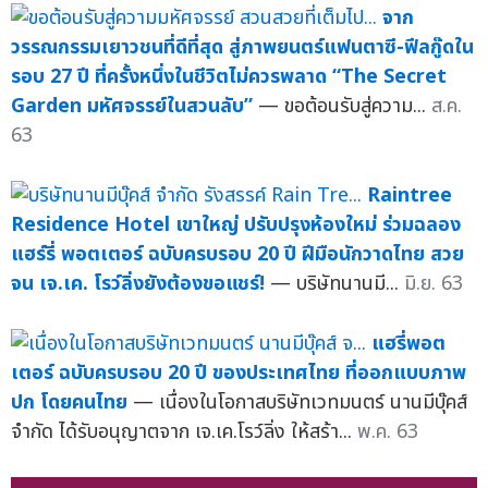
จาก
วรรณกรรมเยาวชนที่ดีที่สุด สู่ภาพยนตร์แฟนตาซี-ฟีลกู๊ดใน
รอบ 27 ปี ที่ครั้งหนึ่งในชีวิตไม่ควรพลาด “The Secret
Garden มหัศจรรย์ในสวนลับ”
— ขอต้อนรับสู่ความ...
ส.ค.
63
Raintree
Residence Hotel เขาใหญ่ ปรับปรุงห้องใหม่ ร่วมฉลอง
แฮร์รี่ พอตเตอร์ ฉบับครบรอบ 20 ปี ฝีมือนักวาดไทย สวย
จน เจ.เค. โรว์ลิ่งยังต้องขอแชร์!
— บริษัทนานมี...
มิ.ย. 63
แฮรี่พอต
เตอร์ ฉบับครบรอบ 20 ปี ของประเทศไทย ที่ออกแบบภาพ
ปก โดยคนไทย
— เนื่องในโอกาสบริษัทเวทมนตร์ นานมีบุ๊คส์
จำกัด ได้รับอนุญาตจาก เจ.เค.โรว์ลิ่ง ให้สร้า...
พ.ค. 63