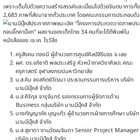
เพราะเต็มไปด้วยความสร้างสรรค์และเปี่ยมไปด้วยจินตนาการทั้ง
2,683 ภาพที่ส่งมาจากทั่วประเทศ โดยคณะกรรมการประกอบด้
ครูสังคม ทองมี ผู้อำนวยการศูนย์ศิลป์สิรินธร จ.เลย
ผศ. ดร.อภิชาติ พลประเสริฐ หัวหน้าภาควิชาศิลปะ คณะ
ครุศาสตร์ จุฬาลงกรณ์มหาวิทยาลัย
น.ส.คิม จงสถิตย์วัฒนา ประธานกรรมการบริหาร บริษัท
นานมีบุ๊คส์ จำกัด
น.ส.ศิริกุล จารุจันทร์ รองกรรมการผู้จัดการด้าน
Business กลุ่มบริษัท นานมีบุ๊คส์ จำกัด
นางกัญญาภัค บุญแก้ว ผู้อำนวยการฝ่ายการศึกษา บริษัท
นานมีบุ๊คส์ จำกัด
น.ส.สุชาดา งามวัฒนจินดา Senior Project Manager
บริษัท นานมีบุ๊คส์ จำกัด