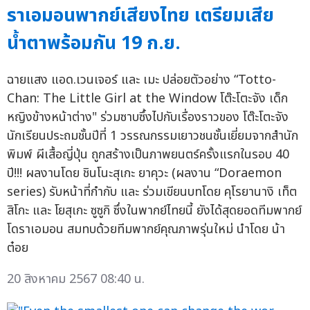
ราเอมอนพากย์เสียงไทย เตรียมเสีย
น้ำตาพร้อมกัน 19 ก.ย.
ฉายแสง แอด.เวนเจอร์ และ เมะ ปล่อยตัวอย่าง “Totto-
Chan: The Little Girl at the Window โต๊ะโตะจัง เด็ก
หญิงข้างหน้าต่าง" ร่วมซาบซึ้งไปกับเรื่องราวของ โต๊ะโตะจัง
นักเรียนประถมชั้นปีที่ 1 วรรณกรรมเยาวชนชั้นเยี่ยมจากสำนัก
พิมพ์ ผีเสื้อญี่ปุ่น ถูกสร้างเป็นภาพยนตร์ครั้งแรกในรอบ 40
ปี!!! ผลงานโดย ชินโนะสุเกะ ยาคุวะ (ผลงาน “Doraemon
series) รับหน้าที่กำกับ และ ร่วมเขียนบทโดย คุโรยานางิ เท็ต
สิโกะ และ โยสุเกะ ซูซูกิ ซึ่งในพากย์ไทยนี้ ยังได้สุดยอดทีมพากย์
โดราเอมอน สมทบด้วยทีมพากย์คุณภาพรุ่นใหม่ นำโดย น้า
ต๋อย
20 สิงหาคม 2567 08:40 น.