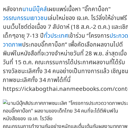
หลังจาก
นานมีบุ๊คส์
เผยแพร่เนื้อหา "อิ๊กคาบ็อก"
วรรณกรรมเยาวชน
เล่มใหม่ของ เจ.เค. โรว์ลิ่งให้อ่านฟรี
บนเว็บไซต์ต่อเนื่อง 7 สัปดาห์ (18 ส.ค.-2 ต.ค.) และเช
เด็กๆอายุ 7-13 ปี
ทั่วประเทศ
เข้าร่วม “โครงการ
ประกว
วาดภาพ
ประกอบอิ๊กคาบ็อก” เพื่อคัดเลือกผลงานไปตี
พิมพ์ในหนังสือที่จะวางจำหน่ายวันที่ 28 พ.ย. ล่าสุดเมื่อ
วันที่ 15 ต.ค. คณะกรรมการได้ประกาศผลงานที่ได้รับ
รางวัลชนะเลิศทั้ง 34 คนอย่างเป็นทางการแล้ว เชิญช
ภาพชนะเลิศทั้ง 34 ภาพได้ที่นี่
https://ickabogthai.nanmeebooks.com/cont
คณะกรรมการทำงานกันอย่างหนักและตื่นเต้นกับผลงานทุกภาพ