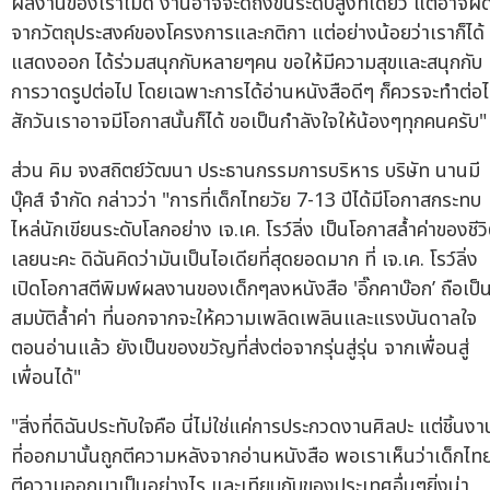
ผลงานของเราไม่ดี งานอาจจะดีถึงขั้นระดับสูงทีเดียว แต่อาจผิ
จากวัตถุประสงค์ของโครงการและกติกา แต่อย่างน้อยว่าเราก็ได้
แสดงออก ได้ร่วมสนุกกับหลายๆคน ขอให้มีความสุขและสนุกกับ
การวาดรูปต่อไป โดยเฉพาะการได้อ่านหนังสือดีๆ ก็ควรจะทำต่อ
สักวันเราอาจมีโอกาสนั้นก็ได้ ขอเป็นกำลังใจให้น้องๆทุกคนครับ"
ส่วน คิม จงสถิตย์วัฒนา ประธานกรรมการบริหาร บริษัท นานมี
บุ๊คส์ จำกัด กล่าวว่า "การที่เด็กไทยวัย 7-13 ปีได้มีโอกาสกระทบ
ไหล่นักเขียนระดับโลกอย่าง เจ.เค. โรว์ลิ่ง เป็นโอกาสล้ำค่าของชีว
เลยนะคะ ดิฉันคิดว่ามันเป็นไอเดียที่สุดยอดมาก ที่ เจ.เค. โรว์ลิ่ง
เปิดโอกาสตีพิมพ์ผลงานของเด็กๆลงหนังสือ 'อิ๊กคาบ๊อก’ ถือเป็
สมบัติล้ำค่า ที่นอกจากจะให้ความเพลิดเพลินและแรงบันดาลใจ
ตอนอ่านแล้ว ยังเป็นของขวัญที่ส่งต่อจากรุ่นสู่รุ่น จากเพื่อนสู่
เพื่อนได้"
"สิ่งที่ดิฉันประทับใจคือ นี่ไม่ใช่แค่การประกวดงานศิลปะ แต่ชิ้นงา
ที่ออกมานั้นถูกตีความหลังจากอ่านหนังสือ พอเราเห็นว่าเด็กไท
ตีความออกมาเป็นอย่างไร และเทียบกับของประเทศอื่นๆยิ่งน่า