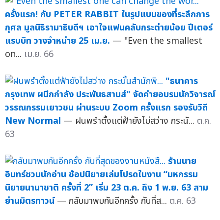
ครั้งแรก! กับ PETER RABBIT ในรูปแบบของที่ระลึกการ
กุศล มูลนิธิรามาธิบดีฯ เอาใจแฟนคลับกระต่ายน้อย ปีเตอร์
แรบบิท วางจำหน่าย 25 เม.ย.
— "Even the smallest
on...
เม.ย. 66
"ธนาคาร
กรุงเทพ ผนึกกำลัง ประพันธสานส์" จัดค่ายอบรมนักวิจารณ์
วรรณกรรมเยาวชน ผ่านระบบ Zoom ครั้งแรก รองรับวิถี
New Normal
— ฝนพรำตั้งแต่ฟ้ายังไม่สว่าง กระนั...
ต.ค.
63
ร้านนาย
อินทร์ชวนนักอ่าน ช้อปนิยายเล่มโปรดในงาน “มหกรรม
นิยายนานาชาติ ครั้งที่ 2” เริ่ม 23 ต.ค. ถึง 1 พ.ย. 63 สาม
ย่านมิตรทาวน์
— กลับมาพบกันอีกครั้ง กับที่ส...
ต.ค. 63