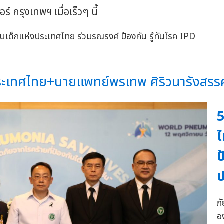
์ กรุงเทพฯ เมื่อเร็วๆ นี้
ระเทศไทย+นายแพทย์พรเทพ ศิริวนารังสรรค์ว
5
ไ
ป
ภ
อ