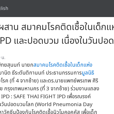
lish
น ผสาน สมาคมโรคติดเชื้อในเด็ก
ค IPD และปอดบวม เนื่องในวันป
 น.
พิทยสุนนท์ นายก
สมาคมโรคติดเชื้อในเด็กแห่ง
์มานิต ธีระตันติกานนท์ ประธานกรรมการ
มูลนิธิ
รค (ที่ 4 จากซ้าย) และดร.นายแพทย์พรเทพ ศิริ
กรุงเทพมหานคร (ที่ 3 จากซ้าย) ร่วมงานแถลง
โรค IPD : SAFE THAI FIGHT IPD เพื่อรณรงค์
่องในวันปอดบวมโลก (World Pneumonia Day
ัคซีนป้องกันโรคติดเชื้อนิวโมคอคคัส เพื่อเด็ก