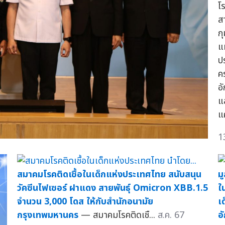
โร
ส
ก
แ
ป
ค
อ
แ
แ
1
สมาคมโรคติดเชื้อในเด็กแห่งประเทศไทย สนับสนุน
ม
วัคซีนไฟเซอร์ ฝาแดง สายพันธุ์ Omicron XBB.1.5
ใ
จำนวน 3,000 โดส ให้กับสำนักอนามัย
เ
กรุงเทพมหานคร
— สมาคมโรคติดเชื...
ส.ค. 67
อ