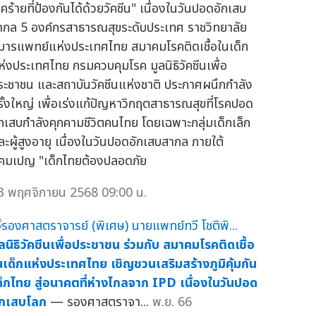
คร้ายที่ป้องกันได้ด้วยวัคซีน" เนื่องในวันปอดอักเสบ
ากล 5 องค์กรสาธารณสุขระดับประเทศ ราชวิทยาลัย
ุมารแพทย์แห่งประเทศไทย สมาคมโรคติดเชื้อในเด็ก
ห่งประเทศไทย กรมควบคุมโรค มูลนิธิวัคซีนเพื่อ
ระชาชน และสถาบันวัคซีนแห่งชาติ ประกาศผนึกกำลัง
รั้งใหญ่ เพื่อเร่งแก้ปัญหาวิกฤตสาธารณสุขที่โรคปอด
ักเสบกำลังคุกคามชีวิตคนไทย โดยเฉพาะกลุ่มเด็กเล็ก
ละผู้สูงอายุ เนื่องในวันปอดอักเสบสากล ภายใต้
คมเปญ "เด็กไทยต้องปลอดภัย
3 พฤศจิกายน 2568 09:00 น.
ูลนิธิวัคซีนเพื่อประชาชน ร่วมกับ สมาคมโรคติดเชื้อ
นเด็กแห่งประเทศไทย เชิญชวนเสริมสร้างภูมิคุ้มกัน
ด็กไทย สู่อนาคตที่ห่างไกลจาก IPD เนื่องในวันปอด
ักเสบโลก
— รองศาสตราจา...
พ.ย. 66