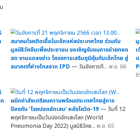
สบ
ิ
ก
สมาคมโรคติดเชื้อในเด็กแห่งประเทศไทย ร่วมกับ
ม
มูลนิธิวัคซีนเพื่อประชาชน ขอเชิญรับชมการถ่ายทอด
เ
สด งานแถลงข่าว โครงการเสริมภูมิคุ้มกันเด็กไทย สู่
แ
อนาคตที่ห่างไกลจาก IPD
— วันอังคารที...
พ.ย. 66
P
6
ิ
็ก
ผนึกกำลังเตรียมความพร้อมประเทศไทยสู่การ
ป้องกัน 'โรคปอดอักเสบ' หลังโควิด-19
— วันที่ 12
พฤศจิกายนเป็นวันปอดอักเสบโลก (World
Pneumonia Day 2022) มูลนิธิวัคซ...
พ.ย. 65