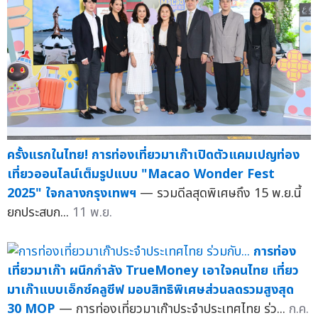
ครั้งแรกในไทย! การท่องเที่ยวมาเก๊าเปิดตัวแคมเปญท่อง
เที่ยวออนไลน์เต็มรูปแบบ "Macao Wonder Fest
2025" ใจกลางกรุงเทพฯ
— รวมดีลสุดพิเศษถึง 15 พ.ย.นี้
ยกประสบก...
11 พ.ย.
การท่อง
เที่ยวมาเก๊า ผนึกกำลัง TrueMoney เอาใจคนไทย เที่ยว
มาเก๊าแบบเอ็กซ์คลูซีฟ มอบสิทธิพิเศษส่วนลดรวมสูงสุด
30 MOP
— การท่องเที่ยวมาเก๊าประจำประเทศไทย ร่ว...
ก.ค.