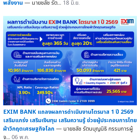
พลังงาน
— นายชลัช รัต...
18 มิ.ย.
EXIM BANK แถลงผลการดำเนินงานไตรมาส 1 ปี 2569
เสริมแกร่ง เสริมเงินทุน เสริมความรู้ ช่วยผู้ประกอบการไทย
ฝ่าวิกฤตเศรษฐกิจโลก
— นายชลัช รัตนบุญนิธิ กรรมการผู้
จ...
06 พ.ค.