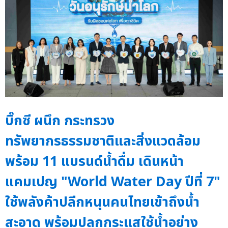
บิ๊กซี ผนึก กระทรวง
ทรัพยากรธรรมชาติและสิ่งแวดล้อม
พร้อม 11 แบรนด์น้ำดื่ม เดินหน้า
แคมเปญ "World Water Day ปีที่ 7"
ใช้พลังค้าปลีกหนุนคนไทยเข้าถึงน้ำ
สะอาด พร้อมปลุกกระแสใช้น้ำอย่าง