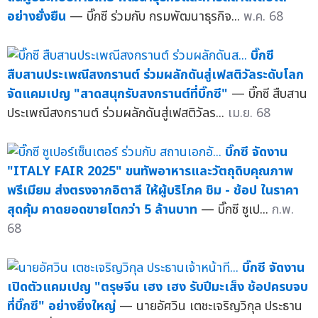
อย่างยั่งยืน
— บิ๊กซี ร่วมกับ กรมพัฒนาธุรกิจ...
พ.ค. 68
บิ๊กซี
สืบสานประเพณีสงกรานต์ ร่วมผลักดันสู่เฟสติวัลระดับโลก
จัดแคมเปญ "สาดสนุกรับสงกรานต์ที่บิ๊กซี"
— บิ๊กซี สืบสาน
ประเพณีสงกรานต์ ร่วมผลักดันสู่เฟสติวัลร...
เม.ย. 68
บิ๊กซี จัดงาน
"ITALY FAIR 2025" ขนทัพอาหารและวัตถุดิบคุณภาพ
พรีเมียม ส่งตรงจากอิตาลี ให้ผู้บริโภค ชิม - ช้อป ในราคา
สุดคุ้ม คาดยอดขายโตกว่า 5 ล้านบาท
— บิ๊กซี ซูเป...
ก.พ.
68
บิ๊กซี จัดงาน
เปิดตัวแคมเปญ "ตรุษจีน เฮง เฮง รับปีมะเส็ง ช้อปครบจบ
ที่บิ๊กซี" อย่างยิ่งใหญ่
— นายอัศวิน เตชะเจริญวิกุล ประธาน