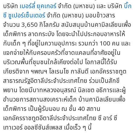
บริษัท
เบอร์ลี่ ยุคเกอร์
จำกัด (มหาชน) และ บริษัท
บิ๊ก
ซี ซูเปอร์เซ็นเตอร์
จำกัด (มหาชน) มอบข้าวสาร
จำนวน 3,650 กิโลกรัม สนับสนุนบ้านคามิลเลียนเพื่อ
เด็กพิการ ลาดกระบัง โดยจะนำไปประกอบอาหารให้
กับเด็ก ๆ ที่อยู่ในความอุปการะ รวมกว่า 100 คน และ
แจกจ่ายให้กับครอบครัวที่ขาดแคลนที่อาศัยอยู่ใน
บริเวณพื้นที่ชุมชนใกล้เคียงต่อไป โอกาสนี้ได้รับ
เกียรติจาก ฯพณฯ โลเรนโซ กาลันตี เอกอัครราชทูต
สาธารณรัฐอิตาลีประจำประเทศไทย ร่วมเป็นสักขี
พยาน โดยมีบาทหลวงอนุสรณ์ นิลเขต อธิการและผู้
อำนวยการสถานสงเคราะห์เด็ก บ้านคามิลเลียนเพื่อ
เด็กพิการ เป็นผู้รับมอบ ณ ชั้น 40 สถาน
เอกอัครราชทูตอิตาลีประจำประเทศไทย ซี อาร์ ซี
เทาเวอร์ ออลซีซันส์เพลส เมื่อเร็ว ๆ นี้