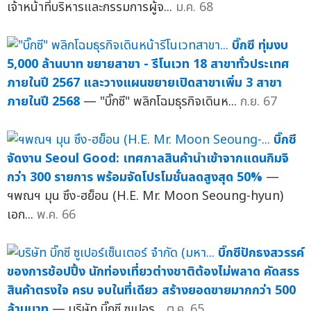
เจ้าหน้าที่บริหารและกรรมการผู้จ...
ม.ค. 68
บิ๊กซี ทุ่มงบ
5,000 ล้านบาท ขยายสาขา - รีโนเวท 18 สาขาทั่วประเทศ
ภายในปี 2567 และวางแผนขยายเปิดสาขาเพิ่ม 3 สาขา
ภายในปี 2568
— "บิ๊กซี" พลิกโฉมธุรกิจเดินห...
ก.ย. 67
บิ๊กซี
จัดงาน Seoul Good: เทศกาลสินค้านำเข้าจากแดนกิมจิ
กว่า 300 รายการ พร้อมจัดโปรโมชั่นลดสูงสุด 50%
—
ฯพณฯ มุน ซึง-ฮย็อน (H.E. Mr. Moon Seoung-hyun)
เอก...
พ.ค. 66
บิ๊กซีปักธงสวรรค์
ของการช้อปปิ้ง นักท่องเที่ยวต่างชาติต้องไม่พลาด คัดสรร
สินค้าตรงใจ ครบ จบในที่เดียว สร้างยอดขายมากกว่า 500
ล้านบาท
— บริษัท บิ๊กซี ซูเปอร...
ต.ค. 65