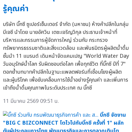
รู้คุณค่า
บริษัท บิ๊กซี ซูเปอร์เซ็นเตอร์ จำกัด (มหาชน) ห้างค้าปลีกในกลุ่ม
บีเจซี นำโดย นายอัศวิน เตชะเจริญวิกุล ประธานเจ้าหน้าที่
บริหารและกรรมการผู้จัดการใหญ่ ร่วมกับ กระทรวง
ทรัพยากรธรรมชาติและสิ่งแวดล้อม และพันธมิตรผู้ผลิตน้ำดื่ม
ชั้นนำ 11 แบรนด์ เดินหน้าจัดแคมเปญ "World Water Day
วันอนุรักษ์น้ำโลก รับผิดชอบต่อโลก เพื่อทุกชีวิต ที่บิ๊กซี ปีที่ 7"
ตอกย้ำบทบาทค้าปลีกในฐานะแพลตฟอร์มที่เชื่อมโยงผู้ผลิต
และผู้บริโภค เพื่อขับเคลื่อนการใช้น้ำอย่างรู้คุณค่า และเพิ่มการ
เข้าถึงน้ำดื่มคุณภาพในระดับประเทศ ณ บิ๊กซี
11 มีนาคม 2569 09:51 น.
บิ๊กซี จัดงาน
"BIG C BIZCONNECT โตไวไปกับบิ๊กซี ครั้งที่ 1" ผลัก
ดันผู้ประกอบการไทย พัฒนาธุรกิจและการตลาดเติบโต