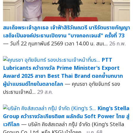
สมเด็จพระเจ้าลูกเธอ เจ้าฟ้าสิริวัณณวรี นารีรัตนราชกัญญา
เสด็จเป็นองค์ประธานเปิดงาน "บางกอกเจมส์" ครั้งที่ 73
— วันที่ 22 กุมภาพันธ์ 2569 เวลา 14.00 น. สมเ...
26 ก.พ.
PTT
Lubricants คว้ารางวัล Prime Minister's Export
Award 2025 สาขา Best Thai Brand ตอกย้ำบทบาท
ผู้นำแบรนด์ไทยในตลาดโลก
— คุณรชา อุทัยจันทร์ รอง
ประธานเจ้าหน้...
29 ส.ค.
King's Stella
Group คว้ารางวัลเกียรติยศ ผลักดัน Soft Power ไทย สู่
เวทีโลก
— บริษัท คิงส์สเตลล่า กรุ๊ป จำกัด (King's Stella
Group Co.,Ltd. หรือ KSG) นำโดยค...
ม.ค. 68