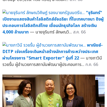
"จุรินทร์"
เปิดงานแสดงสินค้าโลจิสติกส์อัจฉริยะ ที่ไบเทคบางนา ดึงผู้
ประกอบการโลจิสติกส์ไทย เชื่อมนักธุรกิจโลก สร้างเงิน
4,000 ล้านบาท
— นายจุรินทร์ ลักษณวิ...
ส.ค. 66
พาณิชย์-
DITP เร่งเครื่องเดินหน้าสร้างนักการค้าระหว่างประเทศ
ผ่านโครงการ "Smart Exporter" รุ่นที่ 22
— นางภาวินี
รวยรื่น ผู้อำนวยการสถาบันพัฒนาผู้ประกอบการ...
ก.ค. 66