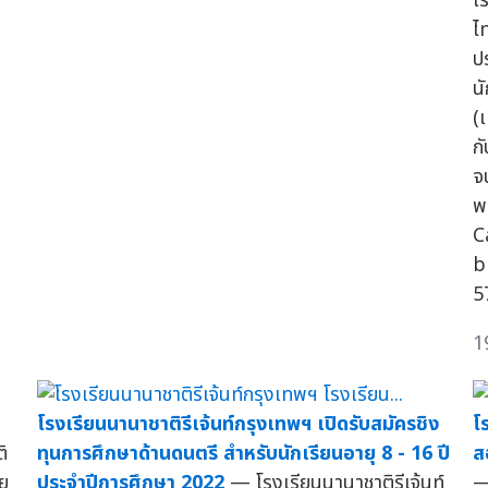
โ
ไ
ป
นั
(เ
ก
จ
พ
C
b
5
1
โรงเรียนนานาชาติรีเจ้นท์กรุงเทพฯ เปิดรับสมัครชิง
โ
ิ
ทุนการศึกษาด้านดนตรี สำหรับนักเรียนอายุ 8 - 16 ปี
ส
ย
ประจำปีการศึกษา 2022
— โรงเรียนนานาชาติรีเจ้นท์
—