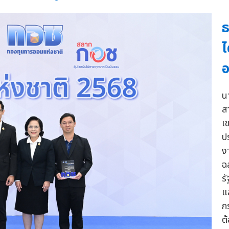
ธ
ไ
อ
นา
ส
เข
ป
ง
ฉ
ร
แ
ก
ต