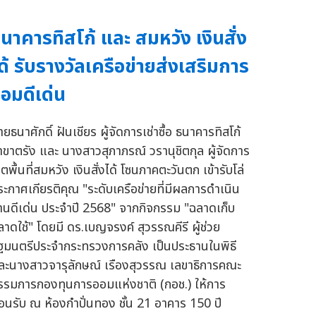
นาคารทิสโก้ และ สมหวัง เงินสั่ง
ด้ รับรางวัลเครือข่ายส่งเสริมการ
อมดีเด่น
ยธนาศักดิ์ ฝันเชียร ผู้จัดการเช่าซื้อ ธนาคารทิสโก้
าขาตรัง และ นางสาวสุภาภรณ์ วรานุชิตกุล ผู้จัดการ
ตพื้นที่สมหวัง เงินสั่งได้ โซนภาคตะวันตก เข้ารับโล่
ระกาศเกียรติคุณ "ระดับเครือข่ายที่มีผลการดำเนิน
านดีเด่น ประจำปี 2568" จากกิจกรรม "ฉลาดเก็บ
ลาดใช้" โดยมี ดร.เบญจรงค์ สุวรรณคีรี ผู้ช่วย
ัฐมนตรีประจำกระทรวงการคลัง เป็นประธานในพิธี
ละนางสาวจารุลักษณ์ เรืองสุวรรณ เลขาธิการคณะ
รรมการกองทุนการออมแห่งชาติ (กอช.) ให้การ
้อนรับ ณ ห้องกำปั่นทอง ชั้น 21 อาคาร 150 ปี