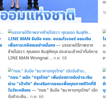
ก
1
พ
LINE MAN จับมือ กอช. อบรมไรเดอร์ ออมเงิน
ไ
ัย
เพื่อการเกษียณอย่างมั่นคง
— บรรยายใต้ภาพจาก
แ
ซ้ายไปขวา: คุณยอด ชินสุภัคกุล ประธานเจ้าหน้าที่บริหาร
แ
LINE MAN Wongnai ...
ก.พ. 68
ชา
ิ
"กอช." ผนึก "กรุงไทย" เพิ่มช่องทางรับชำระเงิน
ต
ผ่าน "เป๋าตัง" ส่งเสริมการออมเพื่อคุณภาพชีวิตที่ดี
จ
ในวัยเกษียณ
— "กอช." จับมือ "ธนาคารกรุงไทย" เปิด
บ
รับชำระเงิน...
ก.พ. 66
แ