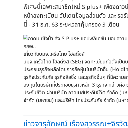
พิเศษนี้เฉพาะสมาชิกใหม่ S plus+ เพียงดาวน
หน้าลงทะเบียน อัปเดตข้อมูลส่วนตัว และ รอร
นี้ - 31 ธ.ค. 63 ระยะเวลาคุ้มครอง 3 เดือน
เกี่ยวกับบมจ.เครือไทย โฮลดิ้งส์
บมจ.เครือไทย โฮลดิ้งส์ (SEG) จดทะเบียนก่อตั้งเป็น
ประกอบธุรกิจหลักโดยการถือหุ้นในบริษัทอื่น (Holdi
ธุรกิจประกันภัย ธุรกิจลีสซิ่ง และธุรกิจอื่นๆ ที่มีคว
ลงทุนในบริษัทที่ประกอบธุรกิจหลัก 3 ธุรกิจ กล่าวคือ ธุร
ประกันชีวิต ผ่านบริษัท อาคเนย์ประกันชีวิต จำกัด (ม
จำกัด (มหาชน) และบริษัท ไทยประกันภัย จำกัด (มหาชน
ข่าวจารุลักษณ์ เรืองสุวรรณ+จิรวัฒน