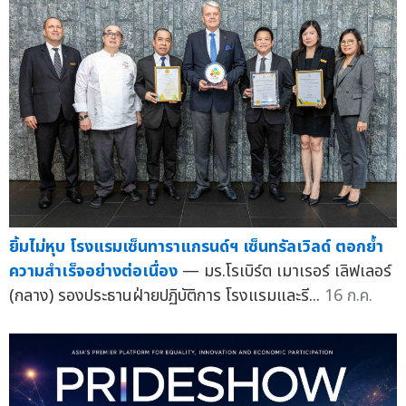
ยิ้มไม่หุบ โรงแรมเซ็นทาราแกรนด์ฯ เซ็นทรัลเวิลด์ ตอกย้ำ
ความสำเร็จอย่างต่อเนื่อง
— มร.โรเบิร์ต เมาเรอร์ เลิฟเลอร์
(กลาง) รองประธานฝ่ายปฏิบัติการ โรงแรมและรี...
16 ก.ค.