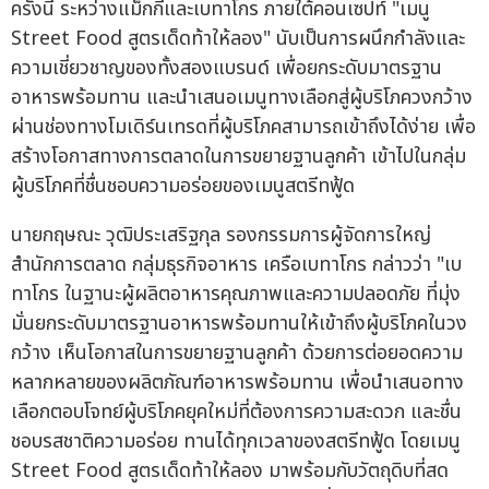
ครั้งนี้ ระหว่างแม็กกี้และเบทาโกร ภายใต้คอนเซปท์ "เมนู
Street Food สูตรเด็ดท้าให้ลอง" นับเป็นการผนึกกำลังและ
ความเชี่ยวชาญของทั้งสองแบรนด์ เพื่อยกระดับมาตรฐาน
อาหารพร้อมทาน และนำเสนอเมนูทางเลือกสู่ผู้บริโภควงกว้าง
ผ่านช่องทางโมเดิร์นเทรดที่ผู้บริโภคสามารถเข้าถึงได้ง่าย เพื่อ
สร้างโอกาสทางการตลาดในการขยายฐานลูกค้า เข้าไปในกลุ่ม
ผู้บริโภคที่ชื่นชอบความอร่อยของเมนูสตรีทฟู้ด
นายกฤษณะ วุฒิประเสริฐกุล รองกรรมการผู้จัดการใหญ่
สำนักการตลาด กลุ่มธุรกิจอาหาร เครือเบทาโกร กล่าวว่า "เบ
ทาโกร ในฐานะผู้ผลิตอาหารคุณภาพและความปลอดภัย ที่มุ่ง
มั่นยกระดับมาตรฐานอาหารพร้อมทานให้เข้าถึงผู้บริโภคในวง
กว้าง เห็นโอกาสในการขยายฐานลูกค้า ด้วยการต่อยอดความ
หลากหลายของผลิตภัณฑ์อาหารพร้อมทาน เพื่อนำเสนอทาง
เลือกตอบโจทย์ผู้บริโภคยุคใหม่ที่ต้องการความสะดวก และชื่น
ชอบรสชาติความอร่อย ทานได้ทุกเวลาของสตรีทฟู้ด โดยเมนู
Street Food สูตรเด็ดท้าให้ลอง มาพร้อมกับวัตถุดิบที่สด