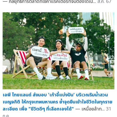
— กลยุทธ์การตลาดที่ใช้คาแรคเตอร์ที่จับต้องได้เป...
ส.ค. 67
เอพี ไทยแลนด์ ส่งมอบ 'เก้าอี้แบ่งปัน' บริเวณริมน้ำสวน
เบญจกิติ ให้กรุงเทพมหานคร ย้ำจุดยืนเข้าใจชีวิตในทุกราย
ละเอียด เพื่อ "ชีวิตดีๆ ที่เลือกเองได้"
— เหนื่อยล้าท...
31
ก.ค.