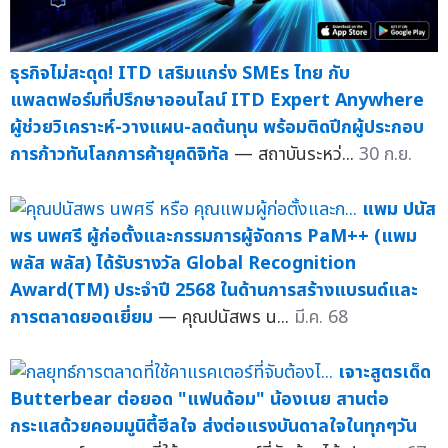
ธุรกิจไม่สะดุด! ITD เสริมแกร่ง SMEs ไทย กับ
แพลตฟอร์มที่ปรึกษาออนไลน์ ITD Expert Anywhere
ผู้ช่วยวิเคราะห์-วางแผน-ลดต้นทุน พร้อมติดปีกผู้ประกอบ
การก้าวทันโลกการค้ายุคดิจิทัล
— สถาบันระหว่...
30 ก.ย.
แพม ปนัส
พร นพศรี ผู้ก่อตั้งและกรรมการผู้จัดการ PaM++ (แพม
พลัส พลัส) ได้รับรางวัล Global Recognition
Award(TM) ประจำปี 2568 ในด้านการสร้างแบรนด์และ
การตลาดยอดเยี่ยม
— คุณปนัสพร น...
มี.ค. 68
เจาะสูตรเด็ด
Butterbear ต่อยอด "แฟนด้อม" น้องเนย สานต่อ
กระแสด้วยคอมมูนิตี้ฮีลใจ ส่งต่อแรงบันดาลใจในทุกๆวัน