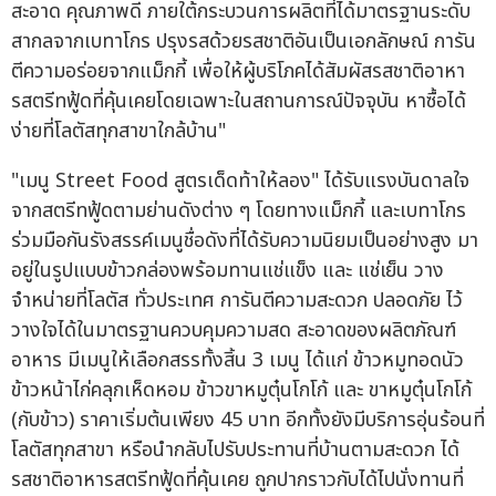
สะอาด คุณภาพดี ภายใต้กระบวนการผลิตที่ได้มาตรฐานระดับ
สากลจากเบทาโกร ปรุงรสด้วยรสชาติอันเป็นเอกลักษณ์ การัน
ตีความอร่อยจากแม็กกี้ เพื่อให้ผู้บริโภคได้สัมผัสรสชาติอาหา
รสตรีทฟู้ดที่คุ้นเคยโดยเฉพาะในสถานการณ์ปัจจุบัน หาซื้อได้
ง่ายที่โลตัสทุกสาขาใกล้บ้าน"
"เมนู Street Food สูตรเด็ดท้าให้ลอง" ได้รับแรงบันดาลใจ
จากสตรีทฟู้ดตามย่านดังต่าง ๆ โดยทางแม็กกี้ และเบทาโกร
ร่วมมือกันรังสรรค์เมนูชื่อดังที่ได้รับความนิยมเป็นอย่างสูง มา
อยู่ในรูปแบบข้าวกล่องพร้อมทานแช่แข็ง และ แช่เย็น วาง
จำหน่ายที่โลตัส ทั่วประเทศ การันตีความสะดวก ปลอดภัย ไว้
วางใจได้ในมาตรฐานควบคุมความสด สะอาดของผลิตภัณฑ์
อาหาร มีเมนูให้เลือกสรรทั้งสิ้น 3 เมนู ได้แก่ ข้าวหมูทอดนัว
ข้าวหน้าไก่คลุกเห็ดหอม ข้าวขาหมูตุ๋นโกโก้ และ ขาหมูตุ๋นโกโก้
(กับข้าว) ราคาเริ่มต้นเพียง 45 บาท อีกทั้งยังมีบริการอุ่นร้อนที่
โลตัสทุกสาขา หรือนำกลับไปรับประทานที่บ้านตามสะดวก ได้
รสชาติอาหารสตรีทฟู้ดที่คุ้นเคย ถูกปากราวกับได้ไปนั่งทานที่