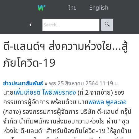
ไทย
English
◐
🔍︎
ดี-แลนด์ฯ ส่งความห่วงใย...สู้
ภัยโควิด-19
ข่าวประชาสัมพันธ์
»
พุธ 25 สิงหาคม 2564 11:19 น.
นาย
เพิ่มเกียรติ โพธิเพียรทอง
(ที่ 2 จากซ้าย) รอง
กรรมการผู้จัดการ พร้อมด้วย นาย
พอพล พูลละออ
(กลาง) รองกรรมการผู้จัดการ บริษัท ดี-แลนด์ กรุ๊ป
จำกัด นำทีมพนักงานส่งมอบความห่วงใย ผ่าน "ชุด
ห่วงใย ดี-แลนด์" สำหรับป้องกันโควิด-19 ให้ลูกบ้าน