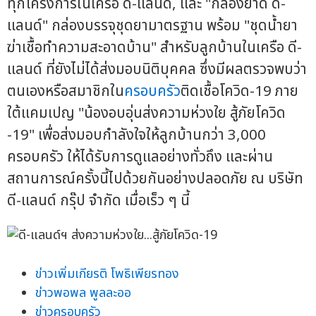
ทุกโครงการในเครือ ดี-แลนด์, และ "กล่องยาดี ดี-
แลนด์" กล่องบรรจุชุดยามาตรฐาน พร้อม "ชุดน้ำยา
ฆ่าเชื้อทำความสะอาดบ้าน" สำหรับลูกบ้านในเครือ ดี-
แลนด์ ที่ยังไม่ได้ส่งมอบนิติบุคคล ซึ่งมีผลตรวจพบว่า
ตนเองหรือสมาชิกใน
ครอบครัว
ติดเชื้อโควิด-19 ภาย
ใต้แคมเปญ "น้องอบอุ่นส่งความห่วงใย สู้ภัยโควิด
-19" เพื่อส่งมอบกำลังใจให้ลูกบ้านกว่า 3,000
ครอบครัว ให้ได้รับการดูแลอย่างทั่วถึง และผ่าน
สถานการณ์ครั้งนี้ไปด้วยกันอย่างปลอดภัย ณ บริษัท
ดี-แลนด์ กรุ๊ป จำกัด เมื่อเร็ว ๆ นี้
ข่าวเพิ่มเกียรติ โพธิเพียรทอง
ข่าวพอพล พูลละออ
ข่าวครอบครัว