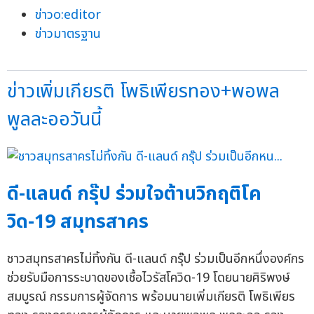
ข่าวo:editor
ข่าวมาตรฐาน
ข่าวเพิ่มเกียรติ โพธิเพียรทอง+พอพล
พูลละออวันนี้
ดี-แลนด์ กรุ๊ป ร่วมใจต้านวิกฤติโค
วิด-19 สมุทรสาคร
ชาวสมุทรสาครไม่ทิ้งกัน ดี-แลนด์ กรุ๊ป ร่วมเป็นอีกหนึ่งองค์กร
ช่วยรับมือการระบาดของเชื้อไวรัสโควิด-19 โดยนายศิริพงษ์
สมบูรณ์ กรรมการผู้จัดการ พร้อมนายเพิ่มเกียรติ โพธิเพียร