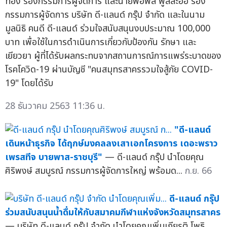
ทอง รองกรรมการผู้จัดการ และนายพอพล พูลละออ รอง
กรรมการผู้จัดการ บริษัท ดี-แลนด์ กรุ๊ป จำกัด และในนาม
มูลนิธิ คนดี ดี-แลนด์ ร่วมใจสนับสนุนงบประมาณ 100,000
บาท เพื่อใช้ในการดำเนินการเกี่ยวกับป้องกัน รักษา และ
เยียวยา ผู้ที่ได้รับผลกระทบจากสถานการณ์การแพร่ระบาดของ
โรคโควิด-19 ผ่านบัญชี "คนสมุทรสาครรวมใจสู้ภัย COVID-
19" โดยได้รับ
28 ธันวาคม 2563 11:36 น.
"ดี-แลนด์
เดินหน้าธุรกิจ ได้ฤกษ์มงคลลงเสาเอกโครงการ เดอะพราว
เพรสทีจ บายพาส-ราชบุรี"
— ดี-แลนด์ กรุ๊ป นำโดยคุณ
ศิริพงษ์ สมบูรณ์ กรรมการผู้จัดการใหญ่ พร้อมด...
ก.ย. 66
ดี-แลนด์ กรุ๊ป
ร่วมสนับสนุนน้ำดื่มให้กับสมาคมกีฬาแห่งจังหวัดสมุทรสาคร
— บริษัท ดี-แลนด์ กรุ๊ป จำกัด นำโดยคุณเพิ่มเกียรติ โพธิ