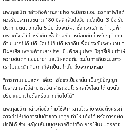
นพ.กุลธนิต กล่าวถึงฟ้าทะลายโจร จะมีสารแอนโดรกราโฟไลด์
ควรรับประทานขนาด 180 มิลลิกรัมต่อวัน แบ่งเป็น 3 มื้อ รับ
ประทานติดต่อกันได้ 5 วัน ถึงจะมีผล ซึ่งกระแสการกักตุนฟ้า
ทะลายโจรไว้สำหรับกินเพื่อป้องกัน เหมือนกับที่เหรียญมีสอง
ด้าน มากไปก็ไม่ดี น้อยไปก็ไม่ดี หากกินเพื่อป้องกันระยะนาน ๆ
มีผลเสีย เพราะฟ้าทะลายโจร เป็นพืชสมุนไพร มีฤทธิ์เย็น ทำให้
ความดันตก แขนขาชา และมีผลต่อตับ ฉะนั้นการกินระยะยาว
เราไม่แนะนำ กินเท่าที่จำเป็นเท่านั้น ถึงจะเหมาะสม
"การทานแบบสดๆ เคี้ยว หรือชงเป็นชานั้น เป็นภูมิปัญญา
โบราณ เราไม่สามารถวัด สารแอนโดรกราโฟไลด์ ได้ ดังนั้น
ปริมาณอาจไม่ถึงหรือมากเกินไปได้"
นพ.กุลธนิต กล่าวถึงข้อห้ามใช้ฟ้าทะลายโจรกับหญิงตั้งครรภ์
อาจทำให้เกิดการบีบตัวของมดลูก ทำให้แท้งได้ หรือทารกผิด
ปกติได้ ส่วนหญิงให้นมบุตรหากติดโควิด การให้นมบุตรอาจ