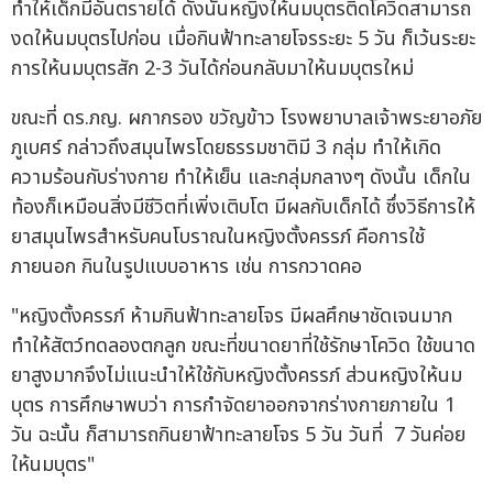
ทำให้เด็กมีอันตรายได้ ดังนั้นหญิงให้นมบุตรติดโควิดสามารถ
งดให้นมบุตรไปก่อน เมื่อกินฟ้าทะลายโจรระยะ 5 วัน ก็เว้นระยะ
การให้นมบุตรสัก 2-3 วันได้ก่อนกลับมาให้นมบุตรใหม่
ขณะที่ ดร.ภญ. ผกากรอง ขวัญข้าว โรงพยาบาลเจ้าพระยาอภัย
ภูเบศร์ กล่าวถึงสมุนไพรโดยธรรมชาติมี 3 กลุ่ม ทำให้เกิด
ความร้อนกับร่างกาย ทำให้เย็น และกลุ่มกลางๆ ดังนั้น เด็กใน
ท้องก็เหมือนสิ่งมีชีวิตที่เพิ่งเติบโต มีผลกับเด็กได้ ซึ่งวิธีการให้
ยาสมุนไพรสำหรับคนโบราณในหญิงตั้งครรภ์ คือการใช้
ภายนอก กินในรูปแบบอาหาร เช่น การกวาดคอ
"หญิงตั้งครรภ์ ห้ามกินฟ้าทะลายโจร มีผลศึกษาชัดเจนมาก
ทำให้สัตว์ทดลองตกลูก ขณะที่ขนาดยาที่ใช้รักษาโควิด ใช้ขนาด
ยาสูงมากจึงไม่แนะนำให้ใช้กับหญิงตั้งครรภ์ ส่วนหญิงให้นม
บุตร การศึกษาพบว่า การกำจัดยาออกจากร่างกายภายใน 1
วัน ฉะนั้น ก็สามารถกินยาฟ้าทะลายโจร 5 วัน วันที่ 7 วันค่อย
ให้นมบุตร"