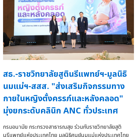
สธ.-ราชวิทยาลัยสูตินรีแพทย์ฯ-มูลนิธิ
นมแม่ฯ-สสส. "ส่งเสริมกิจกรรมทาง
กายในหญิงตั้งครรภ์และหลังคลอด"
มุ่งยกระดับคลินิก ANC ทั่วประเทศ
กรมอนามัย กระทรวงสาธารณสุข ร่วมกับราชวิทยาลัยสูติ
นรีแพทย์แห่งประเทศไทย มูลนิธิศูนย์นมแม่แห่งประเทศไทย