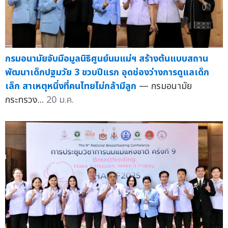
กรมอนามัยจับมือมูลนิธิศูนย์นมแม่ฯ สร้างต้นแบบสถาน
พัฒนาเด็กปฐมวัย 3 ขวบปีแรก อุดช่องว่างการดูแลเด็ก
เล็ก สาเหตุหนึ่งที่คนไทยไม่กล้ามีลูก
— กรมอนามัย
กระทรวง...
20 ม.ค.