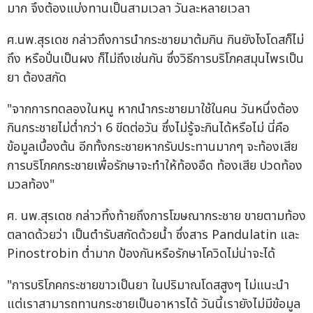
มาก จึงต้องแบ่งทานเป็นสามเวลา วันละหลายเวลา
ศ.นพ.สุรเดช กล่าวถึงการนำกระชายมาต้มกิน กินยังไงโดสก็ไม่
ถึง หรือปั่นเป็นผง ก็ไม่ถึงเช่นกัน ซึ่งวิธีการบริโภคสมุนไพรเป็น
ยา ต้องสกัด
"จากการทดลองในหนู หากนำกระชายมาใช้ในคน วันหนึ่งต้อง
กินกระชายไม่ต่ำกว่า 6 ขีดต่อวัน ซึ่งไม่รู้จะกินได้หรือไม่ นี่คือ
ข้อมูลเบื้องต้น อีกทั้งกระชายหากรับประทานมากๆ จะท้องเสีย
การบริโภคกระชายเพื่อรักษาจะทำให้ท้องอืด ท้องเสีย ปวดท้อง
มวลท้อง"
ศ. นพ.สุรเดช กล่าวทิ้งท้ายถึงการโฆษณากระชาย ขายตามท้อง
ตลาดด้วยว่า เป็นตำรับสกัดด้วยน้ำ ซึ่งสาร Pandulatin และ
Pinostrobin ต่ำมาก ป้องกันหรือรักษาโควิดไม่น่าจะได้
"การบริโภคกระชายขาวเป็นยา ในปริมาณโดสสูงๆ ไม่แนะนำ
แต่เราสามารถทานกระชายเป็นอาหารได้ วันนี้เรายังไม่มีข้อมูล