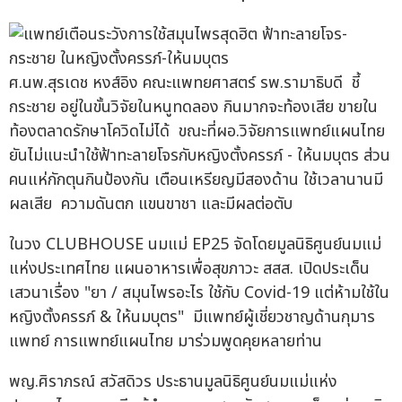
ศ.นพ.สุรเดช หงส์อิง คณะแพทยศาสตร์ รพ.รามาธิบดี ชี้
กระชาย อยู่ในขั้นวิจัยในหนูทดลอง กินมากจะท้องเสีย ขายใน
ท้องตลาดรักษาโควิดไม่ได้ ขณะที่ผอ.วิจัยการแพทย์แผนไทย
ยันไม่แนะนำใช้ฟ้าทะลายโจรกับหญิงตั้งครรภ์ - ให้นมบุตร ส่วน
คนแห่กักตุนกินป้องกัน เตือนเหรียญมีสองด้าน ใช้เวลานานมี
ผลเสีย ความดันตก แขนขาชา และมีผลต่อตับ
ในวง CLUBHOUSE นมแม่ EP25 จัดโดยมูลนิธิศูนย์นมแม่
แห่งประเทศไทย แผนอาหารเพื่อสุขภาวะ สสส. เปิดประเด็น
เสวนาเรื่อง "ยา / สมุนไพรอะไร ใช้กับ Covid-19 แต่ห้ามใช้ใน
หญิงตั้งครรภ์ & ให้นมบุตร" มีแพทย์ผู้เชี่ยวชาญด้านกุมาร
แพทย์ การแพทย์แผนไทย มาร่วมพูดคุยหลายท่าน
พญ.ศิราภรณ์ สวัสดิวร ประธานมูลนิธิศูนย์นมแม่แห่ง