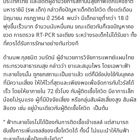
ประเทศไทย และอดีตผู้อำนวยการสถาบันสุขภาพเด็กแห่งชาติ
มหาราชินี (รพ.เด็ก) กล่าวถึงปัญหาเด็กติดโควิด ตั้งแต่เดือน
มิถุนายน กรกฎาคม ปี 2564 พบว่า มีเด็กอายุต่ำกว่า 18 ปี
พุ่งขึ้นเร็วมาก จำนวนนับหมื่นคน ขณะเดียวกันก็เจอปัญหาคอ
ขวด การตรวจ RT-PCR รอเตียง ระหว่างรอเด็กไม่ได้รับยา ทั้ง
ที่ควรได้รับการรักษาอย่างทันท่วงที
ด้านนพ.กุลธนิต วนรัตน์ ผู้อำนวยการวิจัยการแพทย์แผนไทย
กระทรวงสาธารณสุข กล่าวว่า ยาและสมุนไพร โดยเฉพาะฟ้า
ทะลายโจรนั้น ถูกยกสถานะเป็นยาแล้ว แต่ก็มีข้อบ่งใช้กับบุคคล
ที่มีความเสี่ยง ให้ให้ไวที่สุดและเพียงพอเพื่อจัดการกับไวรัสได้
เร็ว โดยให้ยาภายใน 72 ชั่วโมง กับผู้ติดเชื้อโควิด มีอาการเล็ก
น้อยไม่รุนแรง ผู้ที่มีปัจจัยเสี่ยง หรือกลุ่มสัมผัสเสี่ยงสูง สัมผัส
สีแดง เช่น อยู่บ้านเดียวกับผู้ติดเชื้อโควิด เป็นต้น
" ฟ้าทะลายโจรไม่ได้ป้องกันการติดเชื้อเข้าเซลล์ แต่สามารถ
ยับยั้งการเพิ่มเซลล์ของเชื้อโควิดได้ ทั้งนี้ ไม่แนะนำให้กินฟ้า
ทะลายโจรเพื่อป้องกันโควิด"