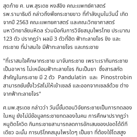
สุดท้าย ศ. นพ.สุรเดช หงส์อิง คณะแพทย์ศาสตร์
รพ.รามาธิบดี กล่าวถึงพืชกระชายขาว ที่กำลังบูมในวันนี้ เกิด
จากปี 2563 คณะแพทยศาสตร์ และคณะวิทยาศาสตร์
มหาวิทยาลัยมหิดล ร่วมมือกันการวิจัยสมุนไพรไทย ประมาณ
123 ตัว ปรากฏว่า ผลมี 3 ตัวที่ฮิต ฟ้าทะลายโจร ขิง และ
กระชาย ที่น่าสนใจ มีฟ้าทะลายโจร และกระชาย
"ที่เราสนใจศึกษากระชาย มาจับกระชาย เพราะเรากินกระชาย
เป็นอาหาร ไม่เหมือนฟ้าทะลายโจร กินเป็นยา ซึ่งสารสกัด
สำคัญในกระชาย มี 2 ตัว Pandulatin และ Pinostrobin
สามารถยับยั้งไวรัสไม่ให้เข้าเซลล์ และออกจากเซลล์ด้วย ต่าง
จากฟ้าทะลายโจร"
ศ.นพ.สุรเดช กล่าวว่า วันนี้ขั้นตอนวิจัยกระชายเป็นการทดลอง
ในหนู ยังไม่มีข้อมูลกระชายทดลองในคน การศึกษาปรากฏว่า
หนูติดโควิด กินกระชายสามารถลดการอักเสบของปอดได้ดีที
เดียว ฉะนั้น การบริโภคสมุนไพรใดๆ เป็นยา ที่ต้องใช้โดสสูง