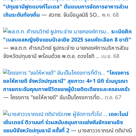
"ปทุมธานีฟูดแบงก์โมเดล" ต้นแบบการจัดการอาหารส่วน
เกินระดับท้องถิ่น
— สวทช. จับมือมูลนิธิ SO...
พ.ค. 68
ระเบิดศึก
"เบสบอลหญิงชิงแชมป์เอเชีย 2025 รอบคัดเลือก 8 ชาติ"
— พล.ต.ท. คำรณวิทย์ ธูปกระจ่าง นายกองค์การบริหารส่วน
จังหวัดปทุมธานี พร้อมด้วย พ.ต.อ. ดวงโชติ ...
เม.ย. 68
"โครงการ
ขอให้หายดี จังหวัดปทุมธานี" สุขภาวะ 4+1 มิติ ร่วมบูรณา
การยกระดับคุณภาพชีวิตของผู้ป่วยติดเตียงและครอบครัว
— โครงการ "ขอให้หายดี" อันเป็นโครงการที่ด...
ต.ค. 67
เดอะไนน์
เซ็นเตอร์ ติวานนท์ ร่วมสนับสนุนการแข่งขันจักรยานชิง
แชมป์จังหวัดปทุมธานี ครั้งที่ 2
— นางสาววราภรณ์ ตติปาณิ