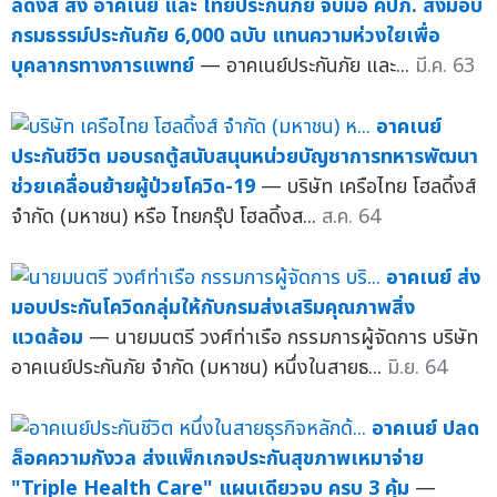
ลดิ้งส์ ส่ง อาคเนย์ และ ไทยประกันภัย จับมือ คปภ. ส่งมอบ
กรมธรรม์ประกันภัย 6,000 ฉบับ แทนความห่วงใยเพื่อ
บุคลากรทางการแพทย์
— อาคเนย์ประกันภัย และ...
มี.ค. 63
อาคเนย์
ประกันชีวิต มอบรถตู้สนับสนุนหน่วยบัญชาการทหารพัฒนา
ช่วยเคลื่อนย้ายผู้ป่วยโควิด-19
— บริษัท เครือไทย โฮลดิ้งส์
จำกัด (มหาชน) หรือ ไทยกรุ๊ป โฮลดิ้งส...
ส.ค. 64
อาคเนย์ ส่ง
มอบประกันโควิดกลุ่มให้กับกรมส่งเสริมคุณภาพสิ่ง
แวดล้อม
— นายมนตรี วงศ์ท่าเรือ กรรมการผู้จัดการ บริษัท
อาคเนย์ประกันภัย จำกัด (มหาชน) หนึ่งในสายธ...
มิ.ย. 64
อาคเนย์ ปลด
ล็อคความกังวล ส่งแพ็กเกจประกันสุขภาพเหมาจ่าย
"Triple Health Care" แผนเดียวจบ ครบ 3 คุ้ม
—