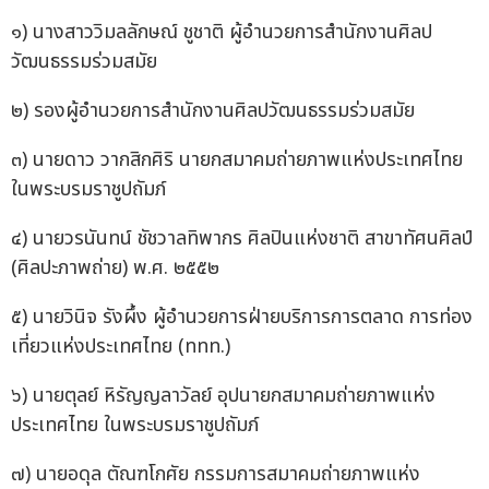
๑) นางสาววิมลลักษณ์ ชูชาติ ผู้อำนวยการสำนักงานศิลป
วัฒนธรรมร่วมสมัย
๒) รองผู้อำนวยการสำนักงานศิลปวัฒนธรรมร่วมสมัย
๓) นายดาว วากสิกศิริ นายกสมาคมถ่ายภาพแห่งประเทศไทย
ในพระบรมราชูปถัมภ์
๔) นายวรนันทน์ ชัชวาลทิพากร ศิลปินแห่งชาติ สาขาทัศนศิลป์
(ศิลปะภาพถ่าย) พ.ศ. ๒๕๕๒
๕) นายวินิจ รังผึ้ง ผู้อำนวยการฝ่ายบริการการตลาด การท่อง
เที่ยวแห่งประเทศไทย (ททท.)
๖) นายตุลย์ หิรัญญลาวัลย์ อุปนายกสมาคมถ่ายภาพแห่ง
ประเทศไทย ในพระบรมราชูปถัมภ์
๗) นายอดุล ตัณฑโกศัย กรรมการสมาคมถ่ายภาพแห่ง