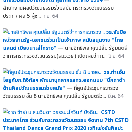
ไทยร่วมสมัยชายแดนใต้ สู่สากล ประจำปี 2564
—
สำนักงานศิลปวัฒนธรรมร่วมสมัย กระทรวงวัฒนธรรม
ประกาศผล 5 ผู้ช...
ก.ย. 64
วธ.จับมือ
หน่วยงานรัฐ-เอกชนร่วมเป็นเจ้าภาพ สนับสนุนงาน "ไทย
แลนด์ เบียนนาเล่โคราช"
— นายอิทธิพล คุณปลื้ม รัฐมนตรี
ว่าการกระทรวงวัฒนธรรม(รมว.วธ.) เปิดเผยว่า ก...
มิ.ย. 64
วธ.ทำเอ็ม
โอยูกับก.ดิจิทัลฯ พัฒนาบุคลากรสศร.ออกแบบ "บิ๊กดาต้า
ด้านศิลปวัฒนธรรมร่วมสมัย"
— ที่ศูนย์ประชุมกระทรวง
วัฒนธรรม ชั้น 8 นายอิทธิพล คุณปลื้ม รัฐมนตรีว...
มี.ค. 64
CSTD
ประเทศไทย ร่วมกับกระทรวงวัฒนธรรม จัดงาน 7th CSTD
Thailand Dance Grand Prix 2020 เวทีแข่งขันศิลปะ