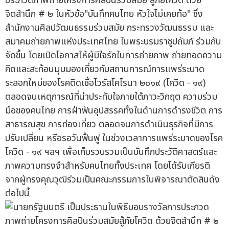
ประกวดภาพถ่ายโครงการศิลปินร่วมสมัย สู้ภัยโควิด ด้วย
จิตสำนึก # ๒ ในหัวข้อ"บันทึกคนไทย หัวใจไม่เคยท้อ" ซึ่ง
สำนักงานศิลปวัฒนธรรมร่วมสมัย กระทรวงวัฒนธรรม และ
สมาคมถ่ายภาพแห่งประเทศไทย ในพระบรมราชูปถัมภ์ ร่วมกัน
จัดขึ้น โดยเปิดโอกาสให้ผู้มีใจรักในการถ่ายภาพ ถ่ายทอดความ
คิดและสะท้อนมุมมองเกี่ยวกับสถานการณ์การแพร่ระบาด
ระลอกใหม่ของโรคติดเชื้อไวรัสโคโรนา ๒๐๑๙ (โควิด - ๑๙)
ตลอดจนเหตุการณ์ที่น่าประทับใจภายใต้ภาวะวิกฤต ความร่วม
มือของคนไทย การฝ่าฟันอุปสรรคทั้งในด้านการดำรงชีวิต การ
สาธารณสุข การท่องเที่ยว ตลอดจนการดำเนินธุรกิจที่มีการ
ปรับเปลี่ยน หรือรอวันฟื้นฟู ในช่วงเวลาการแพร่ระบาดของโรค
โควิด - ๑๙ ฯลฯ เพื่อเก็บรวบรวมเป็นบันทึกประวัติศาสตร์และ
ภาพความทรงจำสำหรับคนไทยทั้งประเทศ โดยได้รับเกียรติ
จากผู้ทรงคุณวุฒิร่วมเป็นคณะกรรมการในพิจารณาตัดสินดัง
ต่อไปนี้