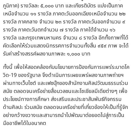
ภูมิภาค) รางวัลละ ๕,๐๐๐ บาท และเกียรติบัตร แบ่งเป็นภาค
เหนือจำนวน ๑๑ รางวัล ภาคตะวันออกเฉียงเหนือจำนวน ๒๒
รางวัล ภาคกลาง จำนวน ๒๓ รางวัล ภาคตะวันออกจำนวน ๙
รางวัล ภาคตะวันตกจำนวน ๗ รางวัล ภาคใต้จำนวน ๑๖
รางวัล และกรุงเทพมหานคร จำนวน ๘ รางวัล อีกทั้งภาพที่ได้
คัดเลือกให้ร่วมแสดงนิทรรศการจำนวนทั้งสิ้น ๙๕๙ ภาพ จะได้
รับค่าสร้างสรรค์ผลงานภาพละ ๑,๐๐๐ บาท
ทั้งนี้ เพื่อให้สอดคล้องกับนโยบายการป้องกันการแพร่ระบาดโค
วิด-19 ของรัฐบาล จึงดำเนินการเผยแพร่ผลงานภาพถ่ายฯ
ผ่านทางเว็บไซต์ และเฟซบุ๊กของสำนักงานศิลปวัฒนธรรมร่วม
สมัย ตลอดจนเครือข่ายสื่อมวลชนและโซเชียลมีเดียต่างๆ เพื่อ
ประโยชน์ทางการศึกษา ส่งเสริมและประชาสัมพันธ์กิจกรรม
ด้านศิลปะ ร่วมสมัย ตลอดจนเครือข่ายที่เกี่ยวข้องให้เป็นที่รู้จัก
อย่างกว้างขวางและสามารถนำไปพัฒนาต่อยอดไปสู่การเป็น
มืออาชีพได้ในอนาคต