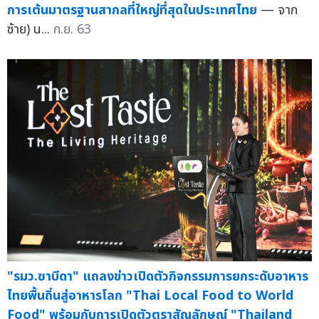
การเต้นมาตรฐานสากลที่ใหญ่ที่สุดในประเทศไทย
— จาก
ซ้าย) น...
ก.ย. 63
"รมว.ซาบีดา" แถลงข่าวเปิดตัวกิจกรรมการยกระดับอาหาร
ไทยพื้นถิ่นสู่อาหารโลก "Thai Local Food to World
Food" พร้อมกับการเปิดตัวตราสัญลักษณ์ "Thailand