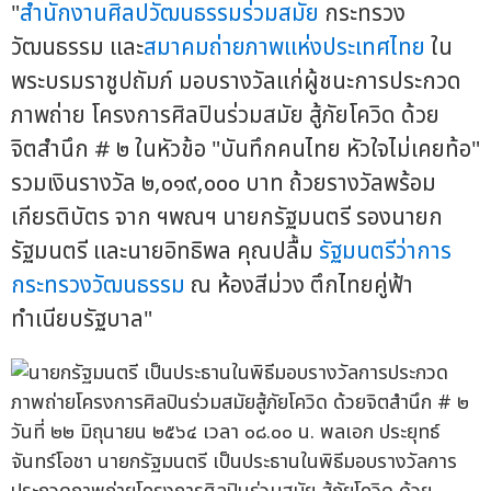
"
สำนักงานศิลปวัฒนธรรมร่วมสมัย
กระทรวง
วัฒนธรรม และ
สมาคมถ่ายภาพแห่งประเทศไทย
ใน
พระบรมราชูปถัมภ์ มอบรางวัลแก่ผู้ชนะการประกวด
ภาพถ่าย โครงการศิลปินร่วมสมัย สู้ภัยโควิด ด้วย
จิตสำนึก # ๒ ในหัวข้อ "บันทึกคนไทย หัวใจไม่เคยท้อ"
รวมเงินรางวัล ๒,๐๑๙,๐๐๐ บาท ถ้วยรางวัลพร้อม
เกียรติบัตร จาก ฯพณฯ นายกรัฐมนตรี รองนายก
รัฐมนตรี และนายอิทธิพล คุณปลื้ม
รัฐมนตรีว่าการ
กระทรวงวัฒนธรรม
ณ ห้องสีม่วง ตึกไทยคู่ฟ้า
ทำเนียบรัฐบาล"
วันที่ ๒๒ มิถุนายน ๒๕๖๔ เวลา ๐๘.๐๐ น. พลเอก ประยุทธ์
จันทร์โอชา นายกรัฐมนตรี เป็นประธานในพิธีมอบรางวัลการ