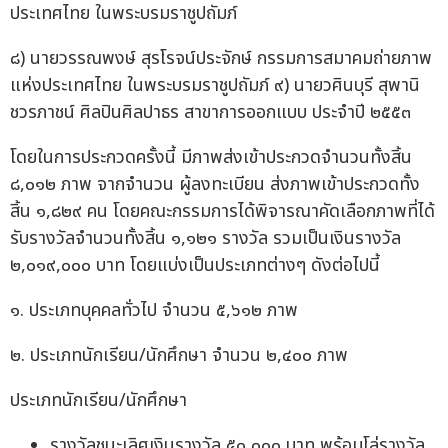
ประเทศไทย ในพระบรมราชูปถัมภ์
๘) นายวรรณพงษ์ สุรโรจน์ประจักษ์ กรรมการสมาคมถ่ายภาพ
แห่งประเทศไทย ในพระบรมราชูปถัมภ์ ๙) นายวศินบุรี สุพานิ
ชวรภาชน์ ศิลปินศิลปาธร สาขาการออกแบบ ประจำปี ๒๕๕๓
โดยในการประกวดครั้งนี้ มีภาพส่งเข้าประกวดจำนวนทั้งสิ้น
๘,๐๑๒ ภาพ จากจำนวน ผู้ลงทะเบียน ส่งภาพเข้าประกวดทั้ง
สิ้น ๑,๘๒๙ คน โดยคณะกรรมการได้พิจารณาคัดเลือกภาพที่ได้
รับรางวัลจำนวนทั้งสิ้น ๑,๑๒๑ รางวัล รวมเป็นเงินรางวัล
๒,๐๑๙,๐๐๐ บาท โดยแบ่งเป็นประเภทต่างๆ ดังต่อไปนี้
๑. ประเภทบุคคลทั่วไป จำนวน ๕,๖๑๒ ภาพ
๒. ประเภทนักเรียน/นักศึกษา จำนวน ๒,๔๐๐ ภาพ
ประเภทนักเรียน/นักศึกษา
รางวัลชนะเลิศเงินรางวัล ๕๐,๐๐๐ บาท พร้อมโล่รางวัล