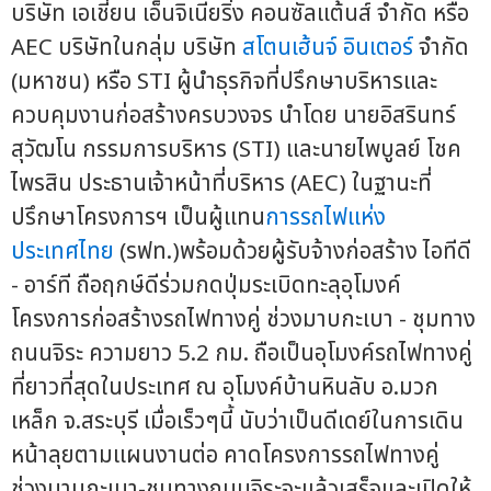
บริษัท เอเชี่ยน เอ็นจิเนียริ่ง คอนซัลแต้นส์ จำกัด หรือ
AEC บริษัทในกลุ่ม บริษัท
สโตนเฮ้นจ์ อินเตอร์
จำกัด
(มหาชน) หรือ STI ผู้นำธุรกิจที่ปรึกษาบริหารและ
ควบคุมงานก่อสร้างครบวงจร นำโดย นายอิสรินทร์
สุวัฒโน กรรมการบริหาร (STI) และนายไพบูลย์ โชค
ไพรสิน ประธานเจ้าหน้าที่บริหาร (AEC) ในฐานะที่
ปรึกษาโครงการฯ เป็นผู้แทน
การรถไฟแห่ง
ประเทศไทย
(รฟท.)พร้อมด้วยผู้รับจ้างก่อสร้าง ไอทีดี
- อาร์ที ถือฤกษ์ดีร่วมกดปุ่มระเบิดทะลุอุโมงค์
โครงการก่อสร้างรถไฟทางคู่ ช่วงมาบกะเบา - ชุมทาง
ถนนจิระ ความยาว 5.2 กม. ถือเป็นอุโมงค์รถไฟทางคู่
ที่ยาวที่สุดในประเทศ ณ อุโมงค์บ้านหินลับ อ.มวก
เหล็ก จ.สระบุรี เมื่อเร็วๆนี้ นับว่าเป็นดีเดย์ในการเดิน
หน้าลุยตามแผนงานต่อ คาดโครงการรถไฟทางคู่
ช่วงมาบกะเบา-ชุมทางถนนจิระจะแล้วเสร็จและเปิดให้