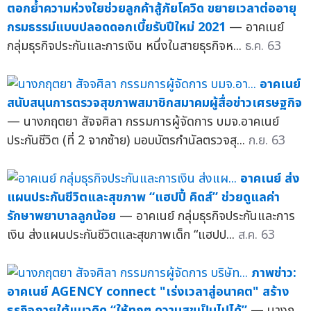
ตอกย้ำความห่วงใยช่วยลูกค้าสู้ภัยโควิด ขยายเวลาต่ออายุ
กรมธรรม์แบบปลอดดอกเบี้ยรับปีใหม่ 2021
— อาคเนย์
กลุ่มธุรกิจประกันและการเงิน หนึ่งในสายธุรกิจห...
ธ.ค. 63
อาคเนย์
สนับสนุนการตรวจสุขภาพสมาชิกสมาคมผู้สื่อข่าวเศรษฐกิจ
— นางภฤตยา สัจจศิลา กรรมการผู้จัดการ บมจ.อาคเนย์
ประกันชีวิต (ที่ 2 จากซ้าย) มอบบัตรกำนัลตรวจสุ...
ก.ย. 63
อาคเนย์ ส่ง
แผนประกันชีวิตและสุขภาพ “แฮปปี้ คิดส์” ช่วยดูแลค่า
รักษาพยาบาลลูกน้อย
— อาคเนย์ กลุ่มธุรกิจประกันและการ
เงิน ส่งแผนประกันชีวิตและสุขภาพเด็ก “แฮปป...
ส.ค. 63
ภาพข่าว:
อาคเนย์ AGENCY connect "เร่งเวลาสู่อนาคต" สร้าง
ธุรกิจภายใต้แนวคิด “ให้ทุกๆ ความสุขเป็นไปได้”
— นางภ