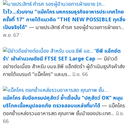
ไวไว...ร่วมงาน "แม็คโคร มหกรรมธุรกิจอาหารประเทศไทย
ครั้งที่ 17" ภายใต้แนวคิด "THE NEW POSSIBLE ทุกสิ่ง
เป็นจริงได้"
— นายประสิทธ์ คำรศ รองผู้อำนวยการฝ่ายขา...
พ.ย. 67
'ซีพี แอ็กซ์ต
ร้า' เข้าคำนวณดัชนี FTSE SET Large Cap
— มีข่าวดี
อย่างต่อเนื่อง สำหรับ บมจ.ซีพี แอ็กซ์ตร้า ผู้ดำเนินธุรกิจค้าส่ง
ภายใต้แบรนด์ "แม็คโคร" และบร...
มิ.ย. 66
แม็คโคร จับมือกรมปศุสัตว์ ย้ำเชื่อมั่น "ปศุสัตว์ OK" หนุน
บริโภคเนื้อหมูปลอดภัย ตรวจสอบแหล่งที่มาได้
— แม็คโคร
ตอกย้ำแหล่งรวมอาหารสด คุณภาพ ชั้นนำของประเทศ...
มิ.ย.
66