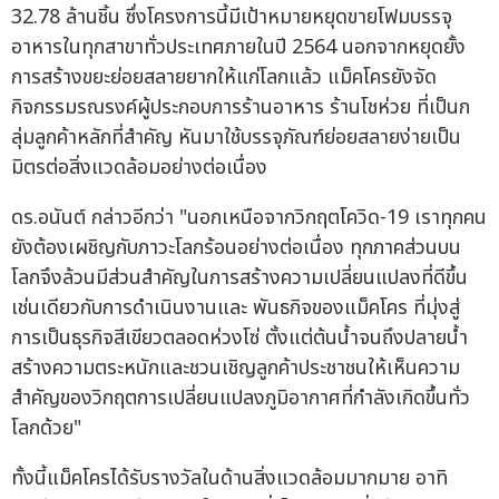
32.78 ล้านชิ้น ซึ่งโครงการนี้มีเป้าหมายหยุดขายโฟมบรรจุ
อาหารในทุกสาขาทั่วประเทศภายในปี 2564 นอกจากหยุดยั้ง
การสร้างขยะย่อยสลายยากให้แก่โลกแล้ว แม็คโครยังจัด
กิจกรรมรณรงค์ผู้ประกอบการร้านอาหาร ร้านโชห่วย ที่เป็นก
ลุ่มลูกค้าหลักที่สำคัญ หันมาใช้บรรจุภัณฑ์ย่อยสลายง่ายเป็น
มิตรต่อสิ่งแวดล้อมอย่างต่อเนื่อง
ดร.อนันต์ กล่าวอีกว่า "นอกเหนือจากวิกฤตโควิด-19 เราทุกคน
ยังต้องเผชิญกับภาวะโลกร้อนอย่างต่อเนื่อง ทุกภาคส่วนบน
โลกจึงล้วนมีส่วนสำคัญในการสร้างความเปลี่ยนแปลงที่ดีขึ้น
เช่นเดียวกับการดำเนินงานและ พันธกิจของแม็คโคร ที่มุ่งสู่
การเป็นธุรกิจสีเขียวตลอดห่วงโซ่ ตั้งแต่ต้นน้ำจนถึงปลายน้ำ
สร้างความตระหนักและชวนเชิญลูกค้าประชาชนให้เห็นความ
สำคัญของวิกฤตการเปลี่ยนแปลงภูมิอากาศที่กำลังเกิดขึ้นทั่ว
โลกด้วย"
ทั้งนี้แม็คโครได้รับรางวัลในด้านสิ่งแวดล้อมมากมาย อาทิ