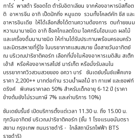
ทาโร่ พาสต้า รีซอตโต ตำรับอิตาเลียน จากห้องอาหารบิสก็อต
ติ อาหารจีน อาทิ เป็ดปักกิ่ง หมูแดง รวมทั้งโคลด์คัท ชีส และ
อาหารอินเดีย ให้ได้เลือกสั่งได้ตามความต้องการ ตบท้ายขนม
หวานนานาชนิด อาทิ ช็อคโกแลตโดม ไอศกรีมโฮมเมด ผลไม้
และเครื่องดื่มนานาชนิด ให้ท่านได้รับประทานพร้อมครอบครัว
และมิตรสหายที่รู้ใจ ในบรยากาศแสนสบาย มื้อสายวันอาทิตย์
ณ บริเวณปาริชาติคอร์ท เลือกที่นั่งในห้องอาหารเมดิสัน สเต๊ก
เฮ้าส์ หรือห้องอาหารสไปซ์ มาร์เก็ต หรือนั่งรับลมใน
บรรยากาศวิวสวนสวยของ อควา บาร์ ซันเดย์บรั้นช์แพ็คเกจ
ราคา 2,200++ บาทต่อท่าน รวมน้ำผลไม้ ชา กาแฟ และซอฟท์
ดริงค์ พิเศษราคาลด 50% สำหรับเด็กอายุ 6-12 ปี (ราคา
ข้างต้นยังไม่รวมภาษี 7% และค่าบริการ 10%)
ซันเดย์บรั้นช์ เปิดบริการตั้งแต่เวลา 11.30 น. ถึง 15.00 น.
ทุกวันอาทิตย์ บริเวณปาริชาติคอร์ท (ชั้น 1 โรงแรมอนันตรา
สยาม กรุงเทพ ถนนราชดำริ - ใกล้สถานีรถไฟฟ้า BTS
ราชดำริ)