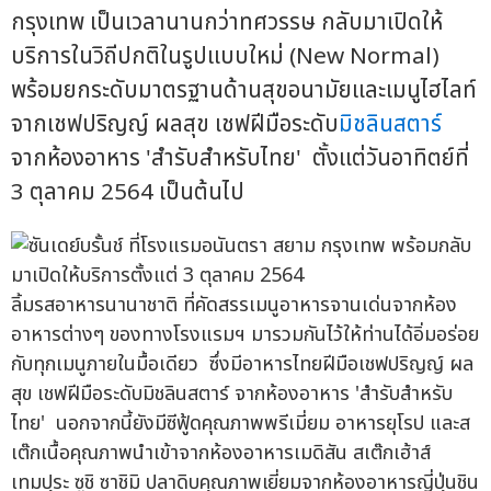
กรุงเทพ เป็นเวลานานกว่าทศวรรษ กลับมาเปิดให้
บริการในวิถีปกติในรูปแบบใหม่ (New Normal)
พร้อมยกระดับมาตรฐานด้านสุขอนามัยและเมนูไฮไลท์
จากเชฟปริญญ์ ผลสุข เชฟฝีมือระดับ
มิชลินสตาร์
จากห้องอาหาร 'สำรับสำหรับไทย' ตั้งแต่วันอาทิตย์ที่
3 ตุลาคม 2564 เป็นต้นไป
ลิ้มรสอาหารนานาชาติ ที่คัดสรรเมนูอาหารจานเด่นจากห้อง
อาหารต่างๆ ของทางโรงแรมฯ มารวมกันไว้ให้ท่านได้อิ่มอร่อย
กับทุกเมนูภายในมื้อเดียว ซึ่งมีอาหารไทยฝีมือเชฟปริญญ์ ผล
สุข เชฟฝีมือระดับมิชลินสตาร์ จากห้องอาหาร 'สำรับสำหรับ
ไทย' นอกจากนี้ยังมีซีฟู้ดคุณภาพพรีเมี่ยม อาหารยุโรป และส
เต๊กเนื้อคุณภาพนำเข้าจากห้องอาหารเมดิสัน สเต๊กเฮ้าส์
เทมปุระ ซูชิ ซาชิมิ ปลาดิบคุณภาพเยี่ยมจากห้องอาหารญี่ปุ่นชิน