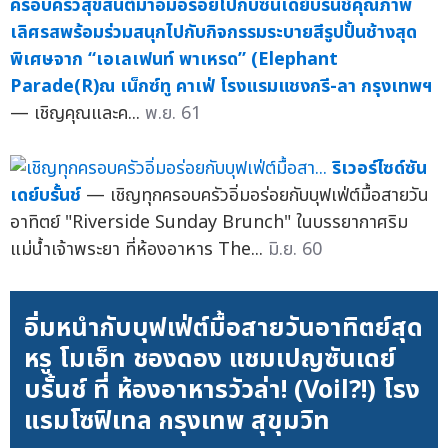
ครอบครัวสุขสันต์มาอิ่มอร่อยไปกับซันเดย์บรั้นช์คุณภาพ
เลิศรสพร้อมร่วมสนุกไปกับกิจกรรมระบายสีรูปปั้นช้างสุด
พิเศษจาก “เอเลเฟนท์ พาเหรด” (Elephant
Parade(R)ณ เน็กซ์ทู คาเฟ่ โรงแรมแชงกรี-ลา กรุงเทพฯ
— เชิญคุณและค...
พ.ย. 61
ริเวอร์ไซด์ซัน
เดย์บรั้นช์
— เชิญทุกครอบครัวอิ่มอร่อยกับบุฟเฟ่ต์มื้อสายวัน
อาทิตย์ "Riverside Sunday Brunch" ในบรรยากาศริม
แม่น้ำเจ้าพระยา ที่ห้องอาหาร The...
มิ.ย. 60
อิ่มหนำกับบุฟเฟ่ต์มื้อสายวันอาทิตย์สุด
หรู โมเอ็ท ชองดอง แชมเปญซันเดย์
บรั้นช์ ที่ ห้องอาหารวัวล่า! (Voil?!) โรง
แรมโซฟิเทล กรุงเทพ สุขุมวิท