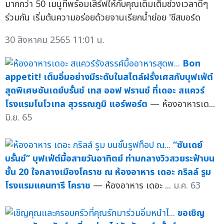
มากกว่า 50 เมนูที่พร้อมเสิร์ฟให้กับคุณเติมเต็มช่วงเวลาดีๆ
ร่วมกัน เริ่มต้นความอร่อยด้วยจานเรียกน้ำย่อย 'ชีสบอร์ด
30 สิงหาคม 2565 11:01 น.
Bon
appetit! เต็มอิ่มอย่างมีระดับในสไตล์ฝรั่งเศสกับบุฟเฟ่ต์
สุดพิเศษซันเดย์บรั้นช์ เทส ออฟ ฟรานซ์ ที่เดอะ สแควร์
โรงแรมโนโวเทล สุวรรณภูมิ แอร์พอร์ต
— ห้องอาหารเด...
มิ.ย. 65
“ซันเดย์
บรั้นช์” บุฟเฟ่ต์มื้อสายวันอาทิตย์ ท่ามกลางวิวสวยระฟ้าบน
ชั้น 20 ใจกลางเมืองโคราช ณ ห้องอาหาร เดอะ กริลล์ รูม
โรงแรมแคนทารี โคราช
— ห้องอาหาร เดอะ ...
ม.ค. 63
ขอเชิญ