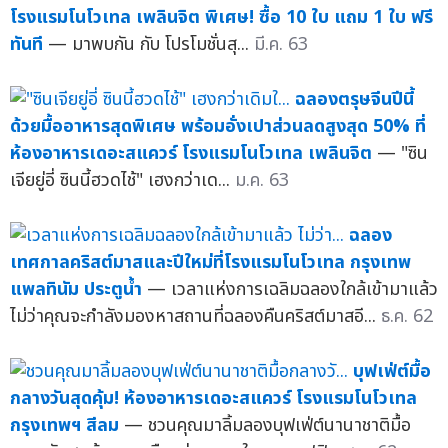
โรงแรมโนโวเทล เพลินจิต พิเศษ! ซื้อ 10 ใบ แถม 1 ใบ ฟรี
ทันที
— มาพบกัน กับ โปรโมชั่นสุ...
มี.ค. 63
ฉลองตรุษจีนปีนี้
ด้วยมื้ออาหารสุดพิเศษ พร้อมอั่งเปาส่วนลดสูงสุด 50% ที่
ห้องอาหารเดอะสแควร์ โรงแรมโนโวเทล เพลินจิต
— "ซิน
เจียยู่อี่ ซินนี้ฮวดไช้" เฮงกว่าเด...
ม.ค. 63
ฉลอง
เทศกาลคริสต์มาสและปีใหม่ที่โรงแรมโนโวเทล กรุงเทพ
แพลทินัม ประตูน้ำ
— เวลาแห่งการเฉลิมฉลองใกล้เข้ามาแล้ว
ไม่ว่าคุณจะกำลังมองหาสถานที่ฉลองคืนคริสต์มาสอี...
ธ.ค. 62
บุฟเฟ่ต์มื้อ
กลางวันสุดคุ้ม! ห้องอาหารเดอะสแควร์ โรงแรมโนโวเทล
กรุงเทพฯ สีลม
— ชวนคุณมาลิ้มลองบุฟเฟ่ต์นานาชาติมื้อ