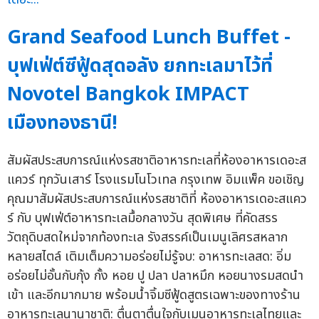
Grand Seafood Lunch Buffet -
บุฟเฟ่ต์ซีฟู้ดสุดอลัง ยกทะเลมาไว้ที่
Novotel Bangkok IMPACT
เมืองทองธานี!
สัมผัสประสบการณ์แห่งรสชาติอาหารทะเลที่ห้องอาหารเดอะส
แควร์ ทุกวันเสาร์ โรงแรมโนโวเทล กรุงเทพ อิมแพ็ค ขอเชิญ
คุณมาสัมผัสประสบการณ์แห่งรสชาติที่ ห้องอาหารเดอะสแคว
ร์ กับ บุฟเฟ่ต์อาหารทะเลมื้อกลางวัน สุดพิเศษ ที่คัดสรร
วัตถุดิบสดใหม่จากท้องทะเล รังสรรค์เป็นเมนูเลิศรสหลาก
หลายสไตล์ เติมเต็มความอร่อยไม่รู้จบ: อาหารทะเลสด: อิ่ม
อร่อยไม่อั้นกับกุ้ง กั้ง หอย ปู ปลา ปลาหมึก หอยนางรมสดนำ
เข้า และอีกมากมาย พร้อมน้ำจิ้มซีฟู้ดสูตรเฉพาะของทางร้าน
อาหารทะเลนานาชาติ: ตื่นตาตื่นใจกับเมนูอาหารทะเลไทยและ