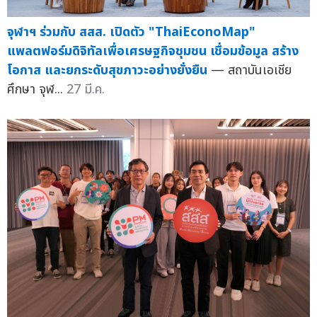
จุฬาฯ ร่วมกับ สสส. เปิดตัว "ThaiEconoMap"
แพลตฟอร์มดิจิทัลเพื่อเศรษฐกิจชุมชน เชื่อมข้อมูล สร้าง
โอกาส และยกระดับสุขภาวะอย่างยั่งยืน
— สถาบันเอเชีย
ศึกษา จุฬ...
27 มี.ค.