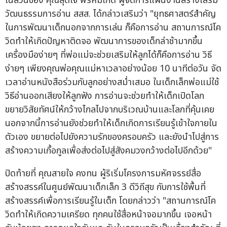
ในส่วนของ คุณสุดใจ พรหมเกิด ผู้จัดการแผนงานสร้างเสริม
วัฒนธรรมการอ่าน สสส. ได้กล่าวเสริมว่า "ยุทธศาสตร์สำคัญ
ในการพัฒนาเด็กนอกจากการเล่น ก็คือการอ่าน สถานการณ์โค
วิดทำให้เกิดปัญหาติดจอ พัฒนาการของเด็กล่าช้ามากขึ้น
เครื่องมือง่ายๆ ที่พ่อแม่จะช่วยเสริมให้ลูกได้ก็คือการอ่าน วิธี
ง่ายๆ เพียงคุณพ่อคุณแม่หาเวลาอย่างน้อย 10 นาทีต่อวัน จัด
เวลาอ่านหนังสือร่วมกับลูกอย่างสม่ำเสมอ ในเด็กเล็กพ่อแม่ใช้
วิธีอ่านออกเสียงให้ลูกฟัง การอ่านจะช่วยทำให้เด็กเปิดโลก
ขยายวิสัยทัศน์ให้กว้างไกลไปจากบริเวณบ้านและโลกที่คุ้นเคย
นอกจากนี้การอ่านยังช่วยทำให้เด็กเกิดการเรียนรู้เข้าใจภายใน
ตัวเอง ขยายต่อไปยังความรักของครอบครัว และยังนำไปสู่การ
สร้างความเกื้อกูลเพื่อส่งต่อไปสู่สังคมวงกว้างต่อไปอีกด้วย"
ปิดท้ายที่ คุณสายใจ คงทน ผู้ริเริ่มโครงการมหัศจรรย์สื่อ
สร้างสรรค์ในศูนย์พัฒนาเด็กเล็ก 3 ดีวิถีสุข กับการใช้พื้นที่
สร้างสรรค์เพื่อการเรียนรู้ในเด็ก โดยกล่าวว่า "สถานการณ์โค
วิดทำให้เกิดความเครียด ทุกคนใช้สื่อหน้าจอมากขึ้น เจอหน้า