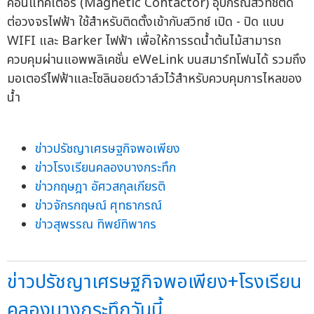
คอนแทคเตอร์ (Magnetic Contactor) อุปกรณ์สวิทช์ตัด
ต่อวงจรไฟฟ้า ใช้สำหรับติดตั้งเข้ากับสวิทช์ เปิด - ปิด แบบ
WIFI และ Barker ไฟฟ้า เพื่อให้การรดน้ำต้นไม้สามารถ
ควบคุมผ่านแอพพลิเคชั่น eWeLink บนสมาร์ทโฟนได้ รวมถึง
มอเตอร์ไฟฟ้าและโซลินอยด์วาล์วไว้สำหรับควบคุมการไหลของ
น้ำ
ข่าวปรัชญาเศรษฐกิจพอเพียง
ข่าวโรงเรียนคลองบางกระทึก
ข่าวกฤษฎา อัศวสกุลเกียรติ
ข่าวจักรกฤษณ์ ศุทธากรณ์
ข่าวสุพรรณ ทิพย์ทิพากร
ข่าวปรัชญาเศรษฐกิจพอเพียง+โรงเรียน
คลองบางกระทึกวันนี้