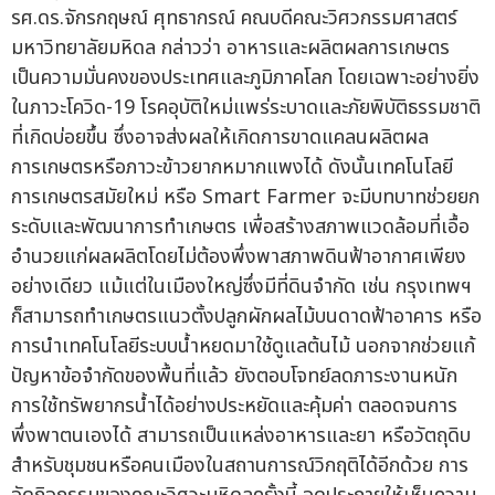
รศ.ดร.จักรกฤษณ์ ศุทธากรณ์ คณบดีคณะวิศวกรรมศาสตร์
มหาวิทยาลัยมหิดล กล่าวว่า อาหารและผลิตผลการเกษตร
เป็นความมั่นคงของประเทศและภูมิภาคโลก โดยเฉพาะอย่างยิ่ง
ในภาวะโควิด-19 โรคอุบัติใหม่แพร่ระบาดและภัยพิบัติธรรมชาติ
ที่เกิดบ่อยขึ้น ซึ่งอาจส่งผลให้เกิดการขาดแคลนผลิตผล
การเกษตรหรือภาวะข้าวยากหมากแพงได้ ดังนั้นเทคโนโลยี
การเกษตรสมัยใหม่ หรือ Smart Farmer จะมีบทบาทช่วยยก
ระดับและพัฒนาการทำเกษตร เพื่อสร้างสภาพแวดล้อมที่เอื้อ
อำนวยแก่ผลผลิตโดยไม่ต้องพึ่งพาสภาพดินฟ้าอากาศเพียง
อย่างเดียว แม้แต่ในเมืองใหญ่ซึ่งมีที่ดินจำกัด เช่น กรุงเทพฯ
ก็สามารถทำเกษตรแนวตั้งปลูกผักผลไม้บนดาดฟ้าอาคาร หรือ
การนำเทคโนโลยีระบบน้ำหยดมาใช้ดูแลต้นไม้ นอกจากช่วยแก้
ปัญหาข้อจำกัดของพื้นที่แล้ว ยังตอบโจทย์ลดภาระงานหนัก
การใช้ทรัพยากรน้ำได้อย่างประหยัดและคุ้มค่า ตลอดจนการ
พึ่งพาตนเองได้ สามารถเป็นแหล่งอาหารและยา หรือวัตถุดิบ
สำหรับชุมชนหรือคนเมืองในสถานการณ์วิกฤติได้อีกด้วย การ