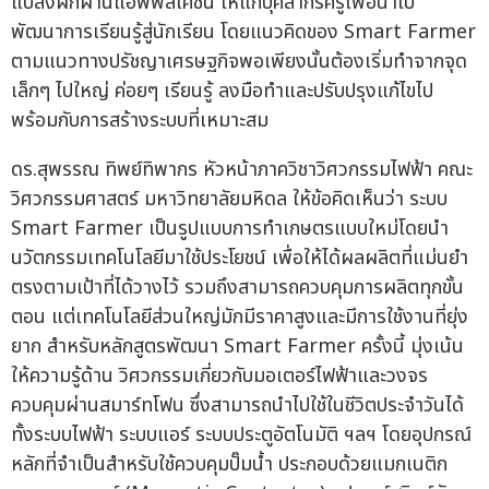
แปลงผักผ่านแอพพลิเคชั่น ให้แก่บุคลากรครูเพื่อนำไป
พัฒนาการเรียนรู้สู่นักเรียน โดยแนวคิดของ Smart Farmer
ตามแนวทางปรัชญาเศรษฐกิจพอเพียงนั้นต้องเริ่มทำจากจุด
เล็กๆ ไปใหญ่ ค่อยๆ เรียนรู้ ลงมือทำและปรับปรุงแก้ไขไป
พร้อมกับการสร้างระบบที่เหมาะสม
ดร.สุพรรณ ทิพย์ทิพากร หัวหน้าภาควิชาวิศวกรรมไฟฟ้า คณะ
วิศวกรรมศาสตร์ มหาวิทยาลัยมหิดล ให้ข้อคิดเห็นว่า ระบบ
Smart Farmer เป็นรูปแบบการทำเกษตรแบบใหม่โดยนำ
นวัตกรรมเทคโนโลยีมาใช้ประโยชน์ เพื่อให้ได้ผลผลิตที่แม่นยำ
ตรงตามเป้าที่ได้วางไว้ รวมถึงสามารถควบคุมการผลิตทุกขั้น
ตอน แต่เทคโนโลยีส่วนใหญ่มักมีราคาสูงและมีการใช้งานที่ยุ่ง
ยาก สำหรับหลักสูตรพัฒนา Smart Farmer ครั้งนี้ มุ่งเน้น
ให้ความรู้ด้าน วิศวกรรมเกี่ยวกับมอเตอร์ไฟฟ้าและวงจร
ควบคุมผ่านสมาร์ทโฟน ซึ่งสามารถนำไปใช้ในชีวิตประจำวันได้
ทั้งระบบไฟฟ้า ระบบแอร์ ระบบประตูอัตโนมัติ ฯลฯ โดยอุปกรณ์
หลักที่จำเป็นสำหรับใช้ควบคุมปั๊มน้ำ ประกอบด้วยแมกเนติก