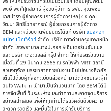
ฟรี ให้แก่ประชาชนทั่วไปเป็นวันแรก โดยมีคุณพัฒน
พงษ์ พงศ์ศุภสมิทธิ์ ผู้ช่วยผู้ว่าการ รฟม. คุณพิชัย
เฉยบำรุง ผู้ช่วยกรรมการผู้จัดการใหญ่ CK คุณ
วัฒนา สิทธิไวทยาภรณ์ ผู้ช่วยกรรมการผู้จัดการ
BEM และหน่วยงานพันธมิตรได้แก่ บริษัท
แบงคอก
เมโทร เน็ทเวิร์คส์
จำกัด บริษัท ทางด่วนกรุงเทพเหนือ
จำกัด โรงพยาบาลบางปะกอก 9 อินเตอร์เนชั่นแนล
และ บริษัท เดอะมอลล์ กรุ๊ป จำกัด ให้เกียรติร่วมงาน
เมื่อวันที่ 29 มีนาคม 2565 ณ รถไฟฟ้า MRT สถานี
สวนจตุจักร บรรยากาศภายในงานเป็นไปอย่างคึกคัก
เต็มไปด้วยผู้ที่ลงทะเบียนล่วงหน้ามาฉีดวัคซีนและผู้ที่
สนใจ Walk in เข้ามาเป็นจำนวนมาก โดย BEM ได้มี
การจัดพื้นที่เว้นระยะห่างและทำความสะอาดจุดบริการ
อย่างสม่ำเสมอ เพื่อให้ทุกท่านได้รับวัคซีนด้วยความ
สะดวก รวดเร็ว และมั่นใจในการเข้ารับบริการ