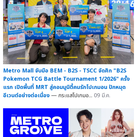
Metro Mall จับมือ BEM - B2S - TSCC จัดศึก "B2S
Pokemon TCG Battle Tournament 1/2026" ครั้ง
แรก เปิดพื้นที่ MRT สู่คอมมูนิตี้คนรักโปเกมอน ปักหมุด
อีเวนต์อย่างต่อเนื่อง
— กระแสโปเกมอ...
09 มี.ค.