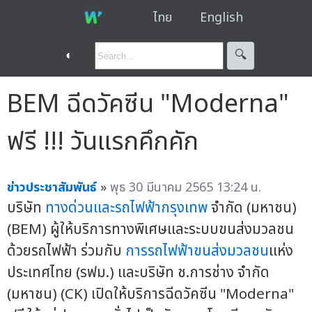
ไทย
English
◐
🔍︎
BEM ฉีดวัคซีน "Moderna"
ฟรี !!! วันแรกคึกคัก
ข่าวประชาสัมพันธ์
»
พุธ 30 มีนาคม 2565 13:24 น.
บริษัท
ทางด่วนและรถไฟฟ้ากรุงเทพ
จำกัด (มหาชน)
(BEM) ผู้ให้บริการทางพิเศษและระบบขนส่งมวลชน
ด้วยรถไฟฟ้า ร่วมกับ
การรถไฟฟ้าขนส่งมวลชน
แห่ง
ประเทศไทย (รฟม.) และบริษัท ช.การช่าง จำกัด
(มหาชน) (CK) เปิดให้บริการฉีดวัคซีน "Moderna"