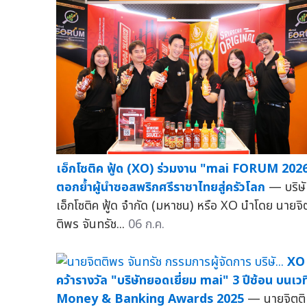
เอ็กโซติค ฟู้ด (XO) ร่วมงาน "mai FORUM 202
ตอกย้ำผู้นำซอสพริกศรีราชาไทยสู่ครัวโลก
— บริษ
เอ็กโซติค ฟู้ด จำกัด (มหาชน) หรือ XO นำโดย นายจิ
ติพร จันทรัช...
06 ก.ค.
XO
คว้ารางวัล "บริษัทยอดเยี่ยม mai" 3 ปีซ้อน บนเวท
Money & Banking Awards 2025
— นายจิตติ