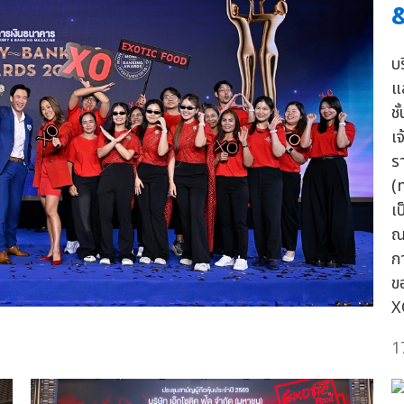
บ
แ
ช
เ
ร
(
เป
ณ
ก
ข
X
1