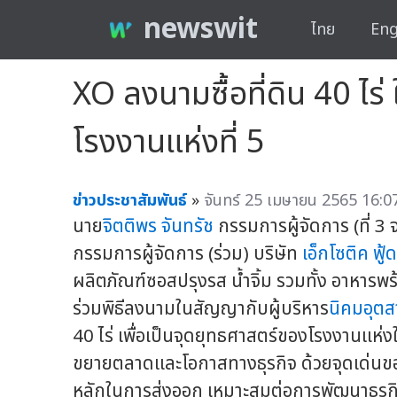
newswit
ไทย
Eng
XO ลงนามซื้อที่ดิน 40 ไ
โรงงานแห่งที่ 5
ข่าวประชาสัมพันธ์
»
จันทร์ 25 เมษายน 2565 16:07
นาย
จิตติพร จันทรัช
กรรมการผู้จัดการ (ที่ 
กรรมการผู้จัดการ (ร่วม) บริษัท
เอ็กโซติค ฟู้ด
ผลิตภัณฑ์ซอสปรุงรส น้ำจิ้ม รวมทั้ง อาหาร
ร่วมพิธีลงนามในสัญญากับผู้บริหาร
นิคมอุต
40 ไร่ เพื่อเป็นจุดยุทธศาสตร์ของโรงงานแห่ง
ขยายตลาดและโอกาสทางธุรกิจ ด้วยจุดเด่นของที
หลักในการส่งออก เหมาะสมต่อการพัฒนาธุรกิ