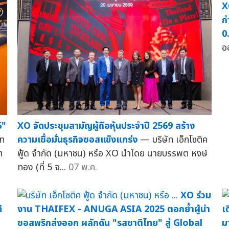
X
ก
0
อ
6"
XO จัดประชุมสามัญผู้ถือหุ้นประจำปี 2569 สร้าง
ัท
ความเชื่อมั่นธุรกิจซอสแข็งแกร่ง
— บริษัท เอ็กโซติค
ต
ฟู้ด จำกัด (มหาชน) หรือ XO นำโดย นายบรรพต หงษ์
ทอง (ที่ 5 จ...
07 พ.ค.
XO ร่วม
ี
งาน THAIFEX - ANUGA ASIA 2025 ตอกย้ำผู้นำ
เ
ซอสพริกส่งออก ผลักดัน "รสชาติไทย" สู่ Global
ม