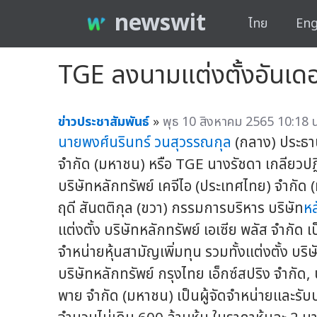
newswit
ไทย
Eng
TGE ลงนามแต่งตั้งอันเดอร์
ข่าวประชาสัมพันธ์
»
พุธ 10 สิงหาคม 2565 10:18 น
นายพงศ์นรินทร์ วนสุวรรณกุล
(กลาง) ประธา
จำกัด (มหาชน) หรือ TGE นางรัชดา เกลียวปฏ
บริษัทหลักทรัพย์ เคจีไอ (ประเทศไทย) จำกั
ฤดี สันตติกุล (ขวา) กรรมการบริหาร บริษัท
หล
แต่งตั้ง บริษัทหลักทรัพย์ เอเซีย พลัส จำกัด
จำหน่ายหุ้นสามัญเพิ่มทุน รวมทั้งแต่งตั้ง บร
บริษัทหลักทรัพย์ กรุงไทย เอ็กซ์สปริง จำกัด, 
พาย จำกัด (มหาชน) เป็นผู้จัดจำหน่ายและรั