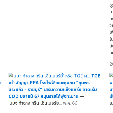
ธ
ส
อ
ว
เ
ใ
ส
อ
2
TGE
บ
คว้าสัญญา PPA โรงไฟฟ้าขยะชุมชน "ชุมพร -
ผ
สระแก้ว - ราชบุรี" เสริมความแข็งแกร่ง คาดเริ่ม
บ
COD ปลายปี 67 หนุนรายได้พุ่งทะยาน
—
ม
'บมจ.ท่าฉาง กรีน เอ็นเนอร์ย...
พ.ค. 66
เน