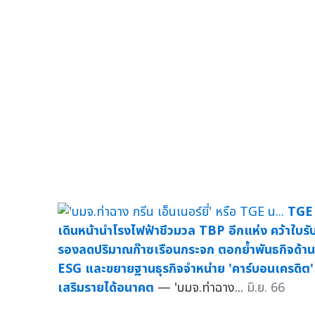
TGE
เดินหน้านำโรงไฟฟ้าชีวมวล TBP อีกแห่ง คว้าใบรั
รองลดปริมาณก๊าซเรือนกระจก ตอกย้ำพันธกิจด้าน
ESG และขยายฐานธุรกิจจำหน่าย 'คาร์บอนเครดิต'
เสริมรายได้อนาคต
— 'บมจ.ท่าฉาง...
มิ.ย. 66