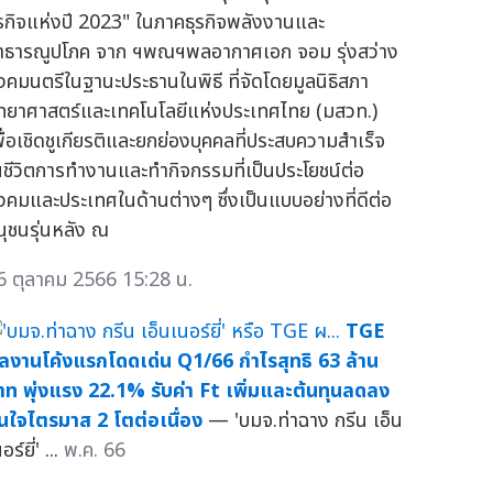
ุรกิจแห่งปี 2023" ในภาคธุรกิจพลังงานและ
าธารณูปโภค จาก ฯพณฯพลอากาศเอก จอม รุ่งสว่าง
งคมนตรีในฐานะประธานในพิธี ที่จัดโดยมูลนิธิสภา
ิทยาศาสตร์และเทคโนโลยีแห่งประเทศไทย (มสวท.)
พื่อเชิดชูเกียรติและยกย่องบุคคลที่ประสบความสำเร็จ
นชีวิตการทำงานและทำกิจกรรมที่เป็นประโยชน์ต่อ
ังคมและประเทศในด้านต่างๆ ซึ่งเป็นแบบอย่างที่ดีต่อ
นุชนรุ่นหลัง ณ
6 ตุลาคม 2566 15:28 น.
TGE
ลงานโค้งแรกโดดเด่น Q1/66 กำไรสุทธิ 63 ล้าน
าท พุ่งแรง 22.1% รับค่า Ft เพิ่มและต้นทุนลดลง
ั่นใจไตรมาส 2 โตต่อเนื่อง
— 'บมจ.ท่าฉาง กรีน เอ็น
อร์ยี่' ...
พ.ค. 66