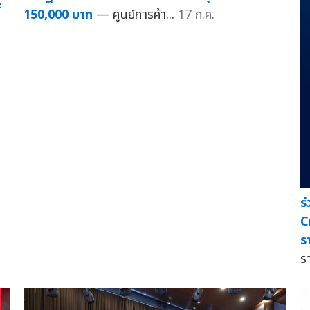
ะ
150,000 บาท
— ศูนย์การค้า...
17 ก.ค.
ร
C
ร
ร