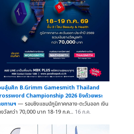
่วมลุ้นศึก B.Grimm Gamesmith Thailand
rossword Championship 2026 ชิงถ้วยพระ
าชทานฯ
— รอบชิงแชมป์ภูมิภาคกลาง-ตะวันออก เงิน
างวัลกว่า 70,000 บาท 18-19 ก.ค...
16 ก.ค.