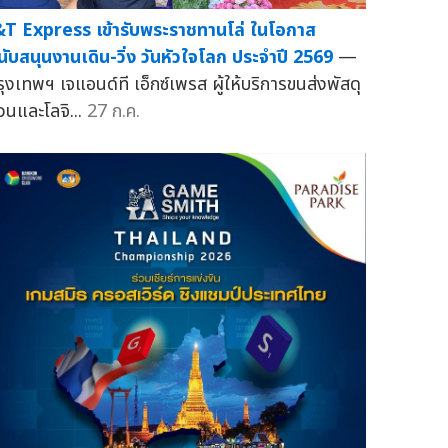
&T Express เข้ารับพระราชทานโล่ ในโอกาส
นับสนุนงานเดิน-วิ่ง วันหัวใจโลก ประจำปี 2569
—
รุงเทพฯ เจแอนด์ที เอ็กซ์เพรส ผู้ให้บริการขนส่งพัสดุ
่วนและโลจิ...
27 ก.ค.