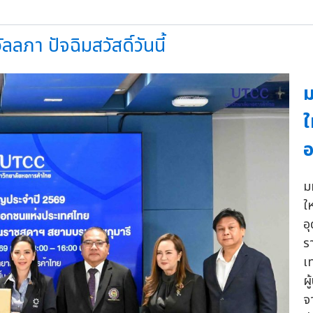
ภา ปัจฉิมสวัสดิ์วันนี้
ม
ใ
ม
ใ
อ
ร
เ
ผ
จ