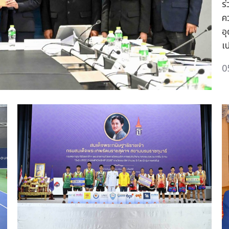
ร
ค
อ
เ
0