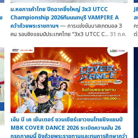
ม.หอการค้าไทย ปิดฉากยิ่งใหญ่ 3x3 UTCC
J
ิง
Championship 2026ทีมนนทบุรี VAMPIRE A
ส
คว้าถ้วยพระราชทานฯ
— การแข่งขันบาสเกตบอล 3
ก
คน รอบชิงแชมป์ประเทศไทย "3x3 UTCC C...
31 ก.ค.
ด
เอ็ม บี เค เซ็นเตอร์ ชวนเชียร์เยาวชนไทยชิงแชมป์
MBK COVER DANCE 2026 ระเบิดความมัน 26
กรกฏาคมนี้ ชิงถ้วยพระราชทานและทุนการศึกษากว่า