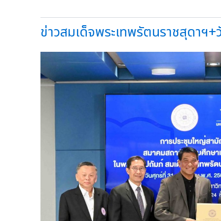
ข่าวสมเด็จพระเทพรัตนราชสุดาฯ+วัลล