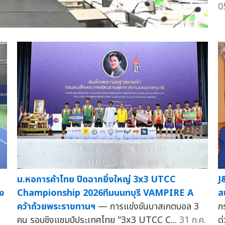
0
ม.หอการค้าไทย ปิดฉากยิ่งใหญ่ 3x3 UTCC
J
ิง
Championship 2026ทีมนนทบุรี VAMPIRE A
ส
คว้าถ้วยพระราชทานฯ
— การแข่งขันบาสเกตบอล 3
ก
คน รอบชิงแชมป์ประเทศไทย "3x3 UTCC C...
31 ก.ค.
ด