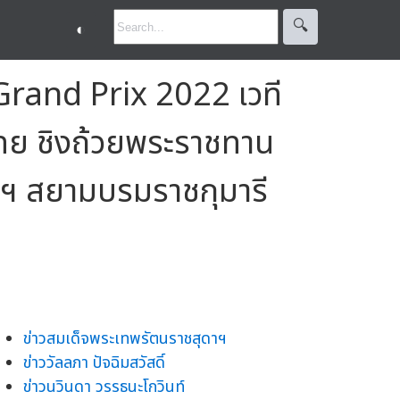
🔍︎
◐
rand Prix 2022 เวที
ไทย ชิงถ้วยพระราชทาน
าฯ สยามบรมราชกุมารี
ข่าวสมเด็จพระเทพรัตนราชสุดาฯ
ข่าววัลลภา ปัจฉิมสวัสดิ์
ข่าวนวินดา วรรธนะโกวินท์