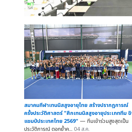
สมาคมกีฬาเทนนิสสูงอายุไทย สร้างปรากฏการณ์
ครั้งประวัติศาสตร์ "ศึกเทนนิสสูงอายุประเภททีม ช
แชมป์ประเทศไทย 2569"
— ทีมเข้าร่วมสูงสุดเป็น
ประวัติการณ์ ตอกย้ำค...
04 ส.ค.