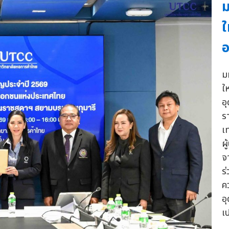
ม
ใ
ม
ใ
อ
ร
เ
ผ
จ
ร
ค
อ
เ