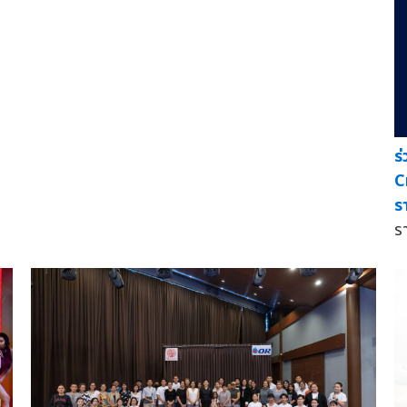
ร
C
ร
ร