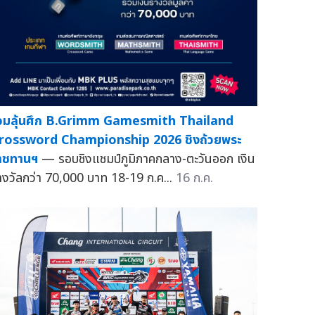
่วมลุ้นศึก B.Grimm Gamesmith Thailand
rossword Championship 2026 ชิงถ้วยพระ
าชทานฯ
— รอบชิงแชมป์ภูมิภาคกลาง-ตะวันออก เงิน
างวัลกว่า 70,000 บาท 18-19 ก.ค...
16 ก.ค.