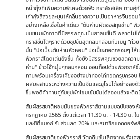
หน้ากุ้งที่เพิ่มความพิเศษด้วยฟัว กราส์รสเลิศ ทานคู่ก
เก๋ากุ้งสีสวยละมุนให้กลิ่นอายความเป็นอาหารจีนออนท
อย่างเหลือเชื่อในคำเดียว "ตับห่านผัดซอสกุยช่าย" ฟั
บนขนมผักกาดที่มีสรรพคุณเป็นยาลมชั้นดี พลาดไม่ได
กราส์ชิ้นโตๆราดด้วยซุปข้นสุดกลมกล่อมกับเมนู "ก๋วยเต
นั้น "ปอเปี๊ยะตับห่านหัวหอม" ปอเปี๊ยะทอดกรอบๆ ไส้แ
ฟัวกราส์โดดเด่นยิ่งขึ้น ทั้งยังมีสรรพคุณช่วยลดความดัน
ห่าน" ข้าวโจ๊กนุ่มๆกลมกล่อม ออนท็อปด้วยฟัวกราส์ช
ทานพร้อมเครื่องเคียงอย่างปาท่องโก๋ทอดกรุบกรอบ ข
ผสมผสานระหว่างความเป็นจีนและยุโรปได้อย่างลงตัว ป
ชิ้นพอดีคำทานคู่กับซุปผักโขมเข้มข้นได้ลองแล้วจะติด
สัมผัสรสชาติหอมมันของฟัวกราส์ตามแบบฉบับของห้องอ
กรกฎาคม 2565 ตั้งแต่เวลา 11.30 น. - 14.30 น. ในรา
และซิตี้แบงก์ รับส่วนลด 20% และสมาชิกแอคคอร์พล
สัมผัสรสชาติของฟัวกราส์ วัตถุดิบชั้นเลิศจากฝรั่งเศ