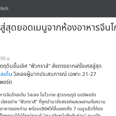
lish
์" สู่สุดยอดเมนูจากห้องอาหารจีน
55 น.
ดิบชั้นเลิศ "ฟัวกราส์" ส่งตรงจากฝรั่งเศสสู่สุด
กลเด้น
วิลเลจผู้มากประสบการณ์ เฉพาะ 21-27
พอร์ต
้นเลิศอย่าง "ฟัวกราส์" ที่ถูกนำมารังสรรค์ผสมผสานกับความ
อาหารของท่าน พร้อมเสิร์ฟให้ลิ้มลองถึง 7 เมนูแล้วที่ห้อง
ี่เด็กๆทานได้ผู้ใหญ่ทานดี "ขนมปังหน้ากุ้งตับห่าน" ขนมปัง