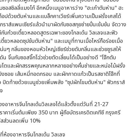
ับซอสชิลลี่แมงโก้ อีกหนึ่งเมนูอาหารว่าง "ฮะเก๋าตับห่าน" ฮะ
็อปด้วยตับห่านและแบล็กคาเวียร์เพิ่มความเป็นฝรั่งเศสได้
วกราส์แพนเซียร์แล้วนำมาผัดกับซอสกุยช่ายปั่นเข้มข้น จัดวาง
้กับก๋วยเตี๋ยวหลอดสูตรเฉพาะของโกลเด้น วิลเลจและฟัว
ี๋ยวหลอดซุปข้นตับห่าน" และเมนูที่ทานเมื่อไหร่ก็อร่อยเมื่อ
น่นๆ กลิ่นของหอมหัวใหญ่เซียร์ช่วยดับกลิ่นและช่วยชูรสให้
 จิ้มกับซอสจิ๊กโฉ่วช่วยตัดเลี่ยนได้เป็นอย่างดี "โจ๊กตับ
ิ้นโตและผักสรรพคุณหลากหลายอย่างคื่นช่ายและหน่อไม้ฝรั่ง
ิงซอย เส้นหมี่ทอดกรอบ และผักกาดแก้วเป็นรสชาติโจ๊กที่
ิดท้ายด้วยเมนูช่วยเพิ่มพลัง "ซุปผักโขมตับห่าน" ฟัวกราส์
ใจ
าหารจีนโกลเด้นวิลเลจได้แล้วตั้งแต่วันที่ 21-27
คาเริ่มต้นเพียง 350 บาท ผู้ถือบัตรเครดิตเคทีซี กรุงศรี
ัสส่วนลดเพิ่ม 10%
สที่ห้องอาหารจีนโกลเด้น วิลเลจ