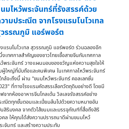
นมไหว้พระจันทร์ที่รังสรรค์ด้วย
วามประณีต จากโรงแรมโนโวเทล
ุวรรณภูมิ แอร์พอร์ต
รงแรมโนโวเทล สุวรรณภูมิ แอร์พอร์ต ร่วมฉลองอีก
นึ่งเทศกาลสำคัญของชาวไทยเชื้อสายจีนกับเทศกาล
หว้พระจันทร์ วางแผนมอบของขวัญแห่งความสุขใจให้
ับผู้ใหญ่ที่นับถือและคนพิเศษ ในเทศกาลไหว้พระจันทร์
่ใกล้จะถึงนี้ ผ่าน "ขนมไหว้พระจันทร์ คอลเลกชั่น
023" ที่ทางโรงแรมคัดสรรเลือกวัตถุดิบอย่างดี โดยมี
ชฟจากห้องอาหารจีนโกลเด้น วิลเลจรังสรรค์อย่าง
ระณีตทุกขั้นตอนและเปี่ยมล้นไปด้วยความหมายอัน
็นสิริมงคล จากตัวไส้ขนมและบรรจุภัณฑ์ที่สื่อถึงสิริ
งคล ให้คุณได้ส่งความปรารถนาดีผ่านขนมไหว้
ระจันทร์ และสร้างความประทับ