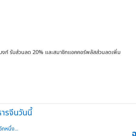
ตี้แบงก์ รับส่วนลด 20% และสมาชิกแอคคอร์พลัสส่วนลดเพิ่ม
รจีนวันนี้
ฉ