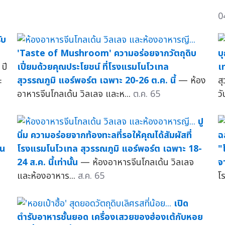
0
ับ
'Taste of Mushroom' ความอร่อยจากวัตถุดิบ
บ
ปี
เปี่ยมด้วยคุณประโยชน์ ที่โรงแรมโนโวเทล
เ
ะ
สุวรรณภูมิ แอร์พอร์ต เฉพาะ 20-26 ต.ค. นี้
— ห้อง
ส
อาหารจีนโกลเด้น วิลเลจ และห...
ต.ค. 65
วั
ปู
นิ่ม ความอร่อยจากท้องทะลที่รอให้คุณได้สัมผัสที่
ฉ
โน
โรงแรมโนโวเทล สุวรรณภูมิ แอร์พอร์ต เฉพาะ 18-
"
24 ส.ค. นี้เท่านั้น
— ห้องอาหารจีนโกลเด้น วิลเลจ
จ
และห้องอาหาร...
ส.ค. 65
โ
เปิด
ตำรับอาหารชั้นยอด เครื่องเสวยของฮ่องเต้กับหอย