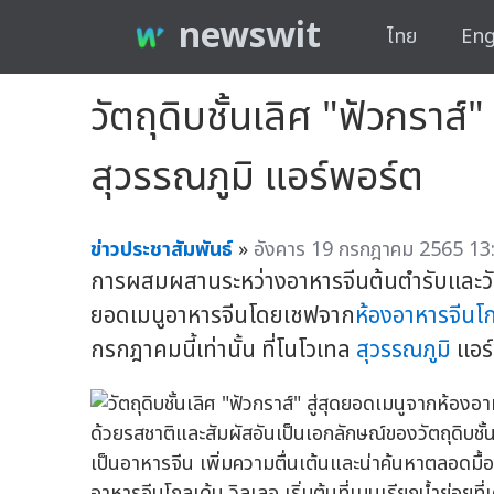
newswit
ไทย
Eng
วัตถุดิบชั้นเลิศ "ฟัวกราส
สุวรรณภูมิ แอร์พอร์ต
ข่าวประชาสัมพันธ์
»
อังคาร 19 กรกฎาคม 2565 13:
การผสมผสานระหว่างอาหารจีนต้นตำรับและวัตถุ
ยอดเมนูอาหารจีนโดยเชฟจาก
ห้องอาหารจีนโ
กรกฎาคมนี้เท่านั้น ที่โนโวเทล
สุวรรณภูมิ
แอร์
ด้วยรสชาติและสัมผัสอันเป็นเอกลักษณ์ของวัตถุดิบชั
เป็นอาหารจีน เพิ่มความตื่นเต้นและน่าค้นหาตลอดมื้อ
อาหารจีนโกลเด้น วิลเลจ เริ่มต้นที่เมนูเรียกน้ำย่อยท