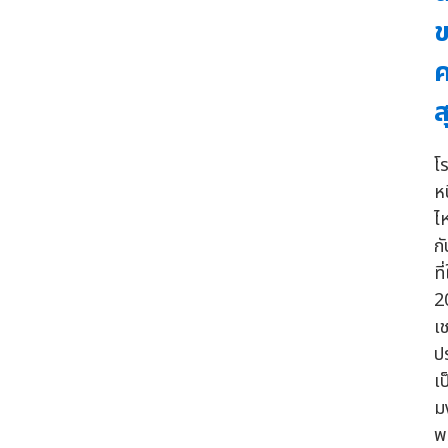
ข
ค
ส
โ
ห
ไ
ก
ที
2
เ
ป
เป
ม
พ